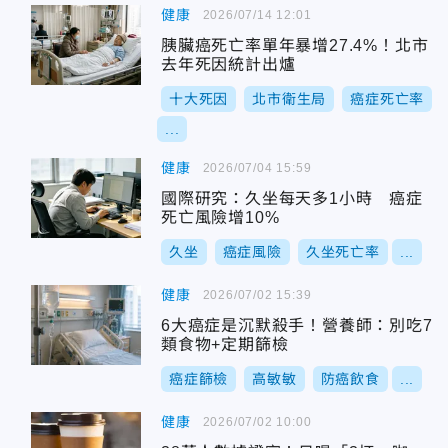
健康
2026/07/14 12:01
胰臟癌死亡率單年暴增27.4%！北市
去年死因統計出爐
十大死因
北市衛生局
癌症死亡率
...
健康
2026/07/04 15:59
國際研究：久坐每天多1小時 癌症
死亡風險增10%
久坐
癌症風險
久坐死亡率
...
健康
2026/07/02 15:39
6大癌症是沉默殺手！營養師：別吃7
類食物+定期篩檢
癌症篩檢
高敏敏
防癌飲食
...
健康
2026/07/02 10:00