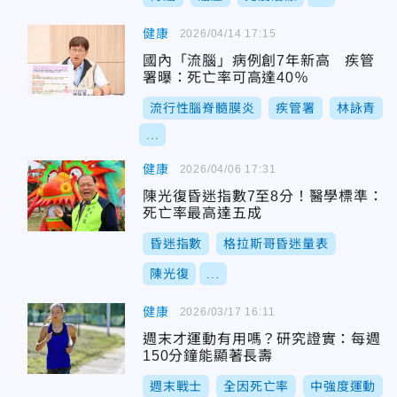
健康
2026/04/14 17:15
國內「流腦」病例創7年新高 疾管
署曝：死亡率可高達40％
流行性腦脊髓膜炎
疾管署
林詠青
...
健康
2026/04/06 17:31
陳光復昏迷指數7至8分！醫學標準：
死亡率最高達五成
昏迷指數
格拉斯哥昏迷量表
陳光復
...
健康
2026/03/17 16:11
週末才運動有用嗎？研究證實：每週
150分鐘能顯著長壽
週末戰士
全因死亡率
中強度運動