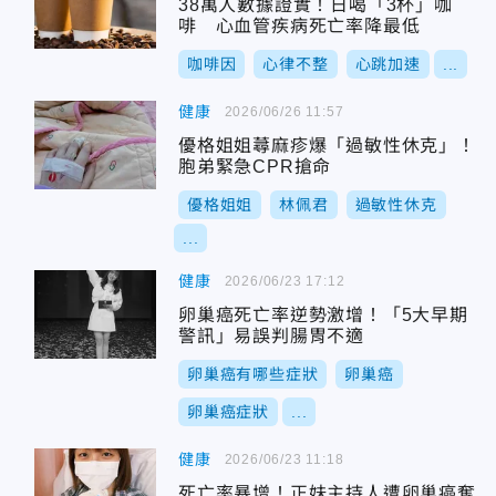
38萬人數據證實！日喝「3杯」咖
啡 心血管疾病死亡率降最低
咖啡因
心律不整
心跳加速
...
健康
2026/06/26 11:57
優格姐姐蕁麻疹爆「過敏性休克」！
胞弟緊急CPR搶命
優格姐姐
林佩君
過敏性休克
...
健康
2026/06/23 17:12
卵巢癌死亡率逆勢激增！「5大早期
警訊」易誤判腸胃不適
卵巢癌有哪些症狀
卵巢癌
卵巢癌症狀
...
健康
2026/06/23 11:18
死亡率暴增！正妹主持人遭卵巢癌奪