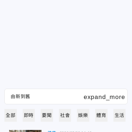
全部
即時
要聞
社會
娛樂
體育
生活