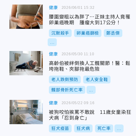
健康
2026/06/01 15:32
腰圍變粗以為胖了⋯正妹主持人竟罹
卵巢癌晚期 腫瘤大到17公分！
沉默殺手
卵巢癌篩檢
鄭丞傑
...
健康
2026/05/30 11:10
高齡伯被絆倒換人工髖關節！醫：鬆
垮拖鞋、夾腳拖最危險
老人跌倒預防
老人安全鞋
髖部骨折死亡率
...
健康
2026/05/22 09:16
被狗咬怕挨罵不敢說 11歲女童染狂
犬病「忍到身亡」
狂犬疫苗
狂犬病
死亡率
...