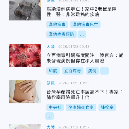
健康
2026/01/31 10:45
翁染漢他病毒亡！家中2老鼠呈陽
性 醫：非常難搞的疾病
漢他病毒
漢他病毒死亡
漢他病毒預防
...
大陸
2026/01/28 09:43
立百病毒引網高度關注 陸官方：尚
未發現病例但存在移入風險
印度
立百病毒
病例
...
健康
2026/01/25 10:35
台灣孕產婦死亡率居高不下！專家：
肺栓塞風險飆升十倍
中央社
孕產婦死亡率
肺栓塞
...
大陸
2026/01/19 13:57