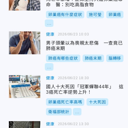
命 醫：別吃高脂食物
卵巢癌有什麼症狀
施可瑩
卵巢癌
...
健康
2026/06/23 10:03
男子頭暈以為喪親太悲傷 一查竟已
肺癌末期
肺癌有哪些症狀
肺癌末期
腦轉移
...
健康
2026/06/22 18:30
國人十大死因「冠軍蟬聯44年」 這
3癌死亡率逆勢上升！
卵巢癌死亡率高嗎
十大死因
衛福部統計
...
健康
2026/06/22 13:30