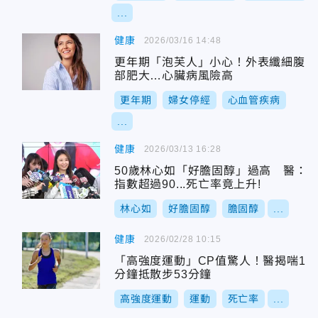
...
健康
2026/03/16 14:48
更年期「泡芙人」小心！外表纖細腹
部肥大…心臟病風險高
更年期
婦女停經
心血管疾病
...
健康
2026/03/13 16:28
50歲林心如「好膽固醇」過高 醫：
指數超過90...死亡率竟上升!
林心如
好膽固醇
膽固醇
...
健康
2026/02/28 10:15
「高強度運動」CP值驚人！醫揭喘1
分鐘抵散步53分鐘
高強度運動
運動
死亡率
...