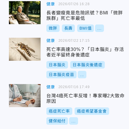
健康
2026/07/26 16:28
長者變瘦竟是危險訊號？BMI「微胖
族群」死亡率最低
微胖
長壽
BMI值
...
健康
2026/07/22 17:15
死亡率高達30%？「日本腦炎」存活
者近半留終身後遺症
日本腦炎
日本腦炎後遺症
日本腦炎疫苗
...
健康
2026/07/16 17:49
台灣4癌死亡率反增！專家曝2大致命
原因
癌症死亡率
癌症希望基金會
健保給付
...