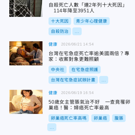
自殺死亡人數「連2年列十大死因」
114年降至3951人
十大死因
青少年心理健康
自殺防治
...
健康
2026/06/21 14:54
台灣在宅急症死亡率逾美國兩倍？專
家：收案對象更難照顧
中央社
在宅急症照護
台灣在宅急症試辦計畫
...
健康
2026/06/19 16:54
50歲女主管脹氣治不好 一查竟罹卵
巢癌！醫：婦癌死亡率最高
卵巢癌死亡率高嗎
卵巢癌
腹脹
...