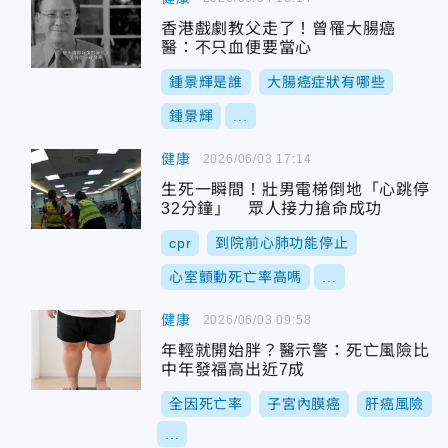
香港戲劇教父走了！曾罹大腸癌
醫：不只血便要當心
鍾景輝是誰
大腸癌症狀有哪些
鍾景輝
...
健康
2026/06/03 17:14
生死一瞬間！壯男電梯倒地「心跳停
32分鐘」 眾人接力搶命成功
cpr
到院前心肺功能停止
心室顫動死亡率高嗎
...
健康
2026/06/03 09:58
年輕就開始胖？醫示警：死亡風險比
中年發福高出近7成
全因死亡率
子宮內膜癌
肝癌風險
...