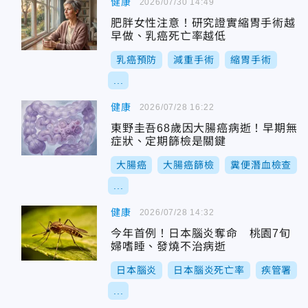
健康
2026/07/30 14:49
肥胖女性注意！研究證實縮胃手術越
早做、乳癌死亡率越低
乳癌預防
減重手術
縮胃手術
...
健康
2026/07/28 16:22
東野圭吾68歲因大腸癌病逝！早期無
症狀、定期篩檢是關鍵
大腸癌
大腸癌篩檢
糞便潛血檢查
...
健康
2026/07/28 14:32
今年首例！日本腦炎奪命 桃園7旬
婦嗜睡、發燒不治病逝
日本腦炎
日本腦炎死亡率
疾管署
...