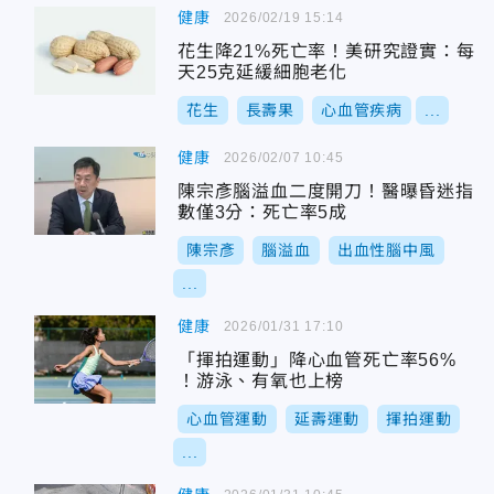
健康
2026/02/19 15:14
花生降21%死亡率！美研究證實：每
天25克延緩細胞老化
花生
長壽果
心血管疾病
...
健康
2026/02/07 10:45
陳宗彥腦溢血二度開刀！醫曝昏迷指
數僅3分：死亡率5成
陳宗彥
腦溢血
出血性腦中風
...
健康
2026/01/31 17:10
「揮拍運動」降心血管死亡率56%
！游泳、有氧也上榜
心血管運動
延壽運動
揮拍運動
...