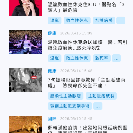
温嵐敗血性休克住ICU！醫點名「3
類人」最危險
温嵐
敗血性休克
加護病房
...
健康
2026/05/15 15:09
温嵐敗血性休克急送加護 醫：若引
爆免疫癱瘓...致死率8成
温嵐
敗血性休克
致死率
...
健康
2026/05/14 15:48
7旬嬤腸炎回診竟驚見「主動脈破兩
處」 險喪命卻完全不痛！
感染性主動脈瘤
主動脈瘤破裂
微創主動脈支架手術
...
國際
2026/05/10 15:45
郵輪漢他疫情！出發地阿根廷病例翻