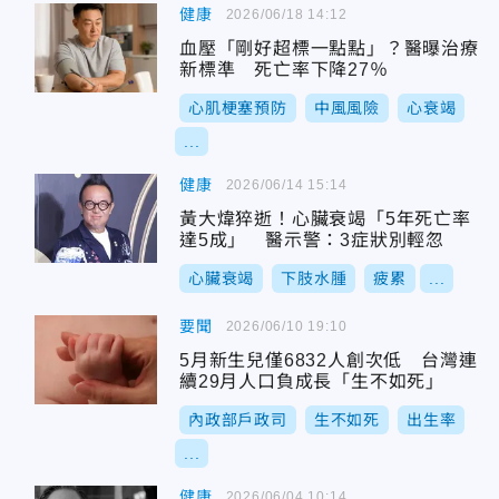
健康
2026/06/18 14:12
血壓「剛好超標一點點」？醫曝治療
新標準 死亡率下降27％
心肌梗塞預防
中風風險
心衰竭
...
健康
2026/06/14 15:14
黃大煒猝逝！心臟衰竭「5年死亡率
達5成」 醫示警：3症狀別輕忽
心臟衰竭
下肢水腫
疲累
...
要聞
2026/06/10 19:10
5月新生兒僅6832人創次低 台灣連
續29月人口負成長「生不如死」
內政部戶政司
生不如死
出生率
...
健康
2026/06/04 10:14