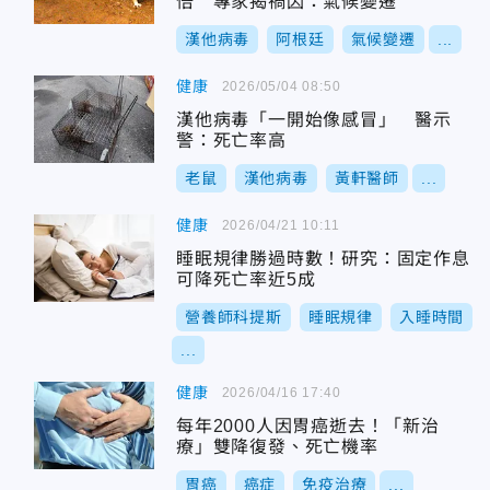
倍 專家揭禍因：氣候變遷
漢他病毒
阿根廷
氣候變遷
...
健康
2026/05/04 08:50
漢他病毒「一開始像感冒」 醫示
警：死亡率高
老鼠
漢他病毒
黃軒醫師
...
健康
2026/04/21 10:11
睡眠規律勝過時數！研究：固定作息
可降死亡率近5成
營養師科提斯
睡眠規律
入睡時間
...
健康
2026/04/16 17:40
每年2000人因胃癌逝去！「新治
療」雙降復發、死亡機率
胃癌
癌症
免疫治療
...