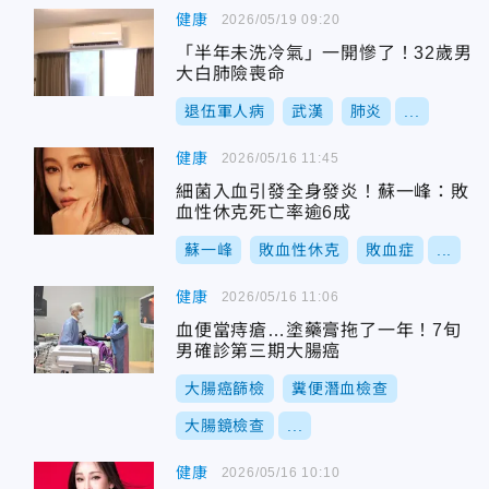
健康
2026/05/19 09:20
「半年未洗冷氣」一開慘了！32歲男
大白肺險喪命
退伍軍人病
武漢
肺炎
...
健康
2026/05/16 11:45
細菌入血引發全身發炎！蘇一峰：敗
血性休克死亡率逾6成
蘇一峰
敗血性休克
敗血症
...
健康
2026/05/16 11:06
血便當痔瘡…塗藥膏拖了一年！7旬
男確診第三期大腸癌
大腸癌篩檢
糞便潛血檢查
大腸鏡檢查
...
健康
2026/05/16 10:10