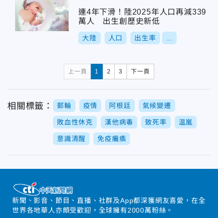
連4年下滑！陸2025年人口再減339
萬人 出生創歷史新低
大陸
人口
出生率
...
上一頁
1
2
3
下一頁
相關標籤：
郵輪
疫情
阿根廷
氣候變遷
敗血性休克
漢他病毒
致死率
温嵐
意識清醒
免疫癱瘓
新聞、影音、節目、直播、社群及App都深獲網友喜愛，在全
世界各地華人亦頗受歡迎，全球擁有2000萬粉絲。