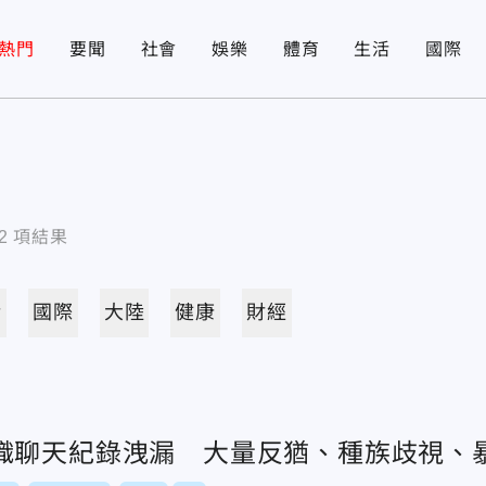
熱門
要聞
社會
娛樂
體育
生活
國際
2
項結果
活
國際
大陸
健康
財經
織聊天紀錄洩漏 大量反猶、種族歧視、