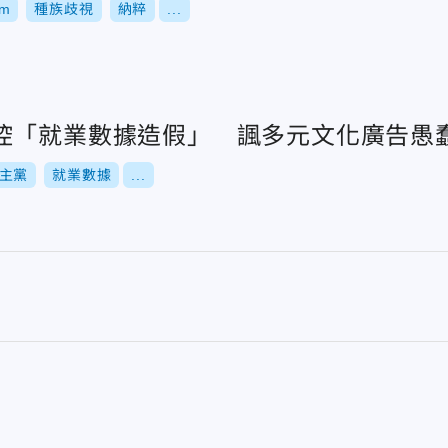
am
種族歧視
納粹
...
控「就業數據造假」 諷多元文化廣告愚
主黨
就業數據
...