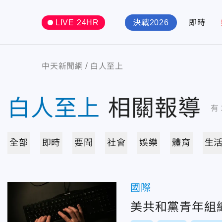
LIVE 24HR
決戰2026
即時
中天新聞網
白人至上
白人至上
相關報導
有
全部
即時
要聞
社會
娛樂
體育
生
國際
美共和黨青年組