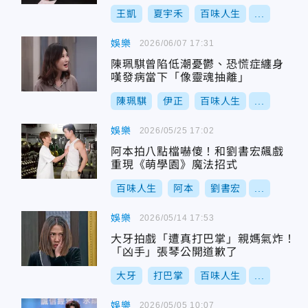
王凱
夏宇禾
百味人生
...
娛樂
2026/06/07 17:31
陳珮騏曾陷低潮憂鬱、恐慌症纏身
嘆發病當下「像靈魂抽離」
陳珮騏
伊正
百味人生
...
娛樂
2026/05/25 17:02
阿本拍八點檔嚇傻！和劉書宏飆戲
重現《萌學園》魔法招式
百味人生
阿本
劉書宏
...
娛樂
2026/05/14 17:53
大牙拍戲「遭真打巴掌」親媽氣炸！
「凶手」張琴公開道歉了
大牙
打巴掌
百味人生
...
娛樂
2026/05/05 10:07