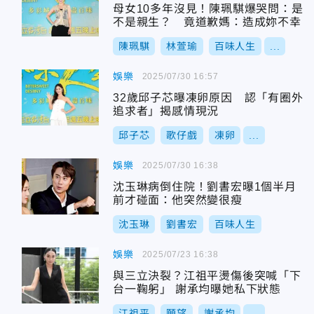
母女10多年沒見！陳珮騏爆哭問：是
不是親生？ 竟道歉媽：造成妳不幸
陳珮騏
林萱瑜
百味人生
...
娛樂
2025/07/30 16:57
32歲邱子芯曝凍卵原因 認「有圈外
追求者」揭感情現況
邱子芯
歌仔戲
凍卵
...
娛樂
2025/07/30 16:38
沈玉琳病倒住院！劉書宏曝1個半月
前才碰面：他突然變很瘦
沈玉琳
劉書宏
百味人生
娛樂
2025/07/23 16:38
與三立決裂？江祖平燙傷後突喊「下
台一鞠躬」 謝承均曝她私下狀態
江祖平
願望
謝承均
...