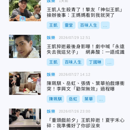
娛樂
1天前
王凱人生殺青了！摯友「神似王凱」
操辦後事：王媽媽看到我就哭了
王凱
靈堂
百味人生
...
娛樂
2026/07/29 12:51
王凱猝逝最後身影曝！劇中喊「永遠
失去我這兒子」 網鼻酸：一語成讖
王凱
百味人生
丁國琳
...
娛樂
2026/07/27 14:12
陳珮騏、岳虹、張倩、葉華拍戲爆衝
突！李興文「勸架無效」過程曝
陳珮騏
岳虹
葉華
...
娛樂
2026/07/26 23:00
「重頭戲前夕」王凱猝逝！夏宇禾心
碎：我準備好了你卻沒來