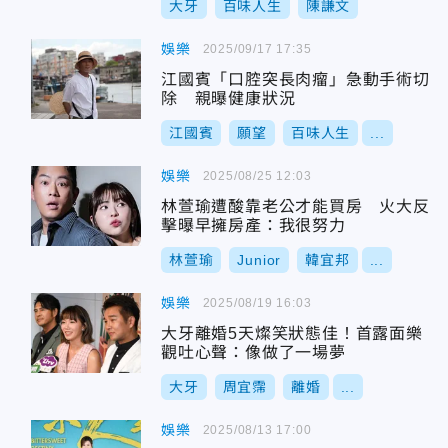
大牙
百味人生
陳謙文
娛樂
2025/09/17 17:35
江國賓「口腔突長肉瘤」急動手術切
除 親曝健康狀況
江國賓
願望
百味人生
...
娛樂
2025/08/25 12:03
林萱瑜遭酸靠老公才能買房 火大反
擊曝早擁房產：我很努力
林萱瑜
Junior
韓宜邦
...
娛樂
2025/08/19 16:03
大牙離婚5天燦笑狀態佳！首露面樂
觀吐心聲：像做了一場夢
大牙
周宜霈
離婚
...
娛樂
2025/08/13 17:00