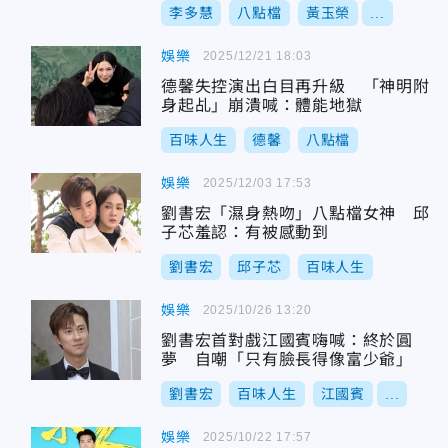
李多慧
八點檔
黃玉榮
...
娛樂
2025/12/21 18:03
德馨失控演出白目再升級 「神明附
身起乩」崩潰喊：體能地獄
百味人生
德馨
八點檔
娛樂
2025/12/03 17:53
劉書宏「濕身熱吻」八點檔女神 邱
子芯羞認：有被感動到
劉書宏
邱子芯
百味人生
娛樂
2025/10/26 13:20
劉書宏首對戲江國賓嗨喊：終於圓
夢 自嘲「只有臉長得像富少爺」
劉書宏
百味人生
江國賓
...
娛樂
2025/10/22 17:57