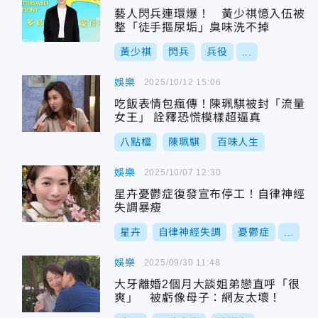
藝人閃兵連環爆！ 黃少祺憶入伍被
整「徒手摳尿垢」臭味洗不掉
黃少祺
閃兵
兵役
...
娛樂
2025/10/12 15:06
吃飯表情包瘋傳！陳珮騏被封「流量
女王」 詮釋恐慌模樣超逼真
八點檔
陳珮騏
百味人生
娛樂
2025/10/07 12:30
星卉憂鬱症復發宣布停工！自律神經
失調暴瘦
星卉
自律神經失調
憂鬱症
...
娛樂
2025/09/30 11:48
大牙離婚2個月大談姐弟戀直呼「很
爽」 被虧像母子：網友太壞！