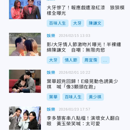
大牙慘了！報應戲遭潑紅漆 狼狽模
樣全曝光
百味人生
大牙
陳謙文
娛樂
2026/02/15 13:03
影/大牙情人節激吻片曝光！半裸纏
綿陳謙文 自嘲：無限肉慾
大牙
情人節
周宜霈
...
娛樂
2026/02/01 10:22
葉華超兇回歸！E級晃動色誘黃少
祺 喊「像3顆頭在跑」
葉華
百味人生
黃少祺
娛樂
2026/01/23 17:57
李多慧客串八點檔！演壞女人翻白
眼 黃玉榮笑喊：太可愛