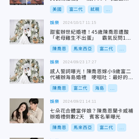
美國
富二代
弒親
...
娛樂
2024/10/17 11:15
甜蜜辦世紀婚禮！45歲陳喬恩遭酸
「老母雞生不出蛋」 霸氣反問1事
回擊
陳喬恩
馬來西亞
富二代
...
娛樂
2024/09/23 17:27
感人誓詞曝光！陳喬恩嫁小9歲富二
代補辦海島婚禮 哽咽吐：最好的人
來得晚一點
陳喬恩
富二代
海島
...
娛樂
2024/09/21 14:11
七朵花合體當伴娘？陳喬恩蘭卡威補
辦婚禮倒數2天 賓客名單曝光
陳喬恩
馬來西亞
富二代
...