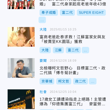
婚」 富二代身家起底老爸年收43億
奉子成婚
富二代
SUPER EIGHT
...
大陸
2025/01/15 10:25
富商老爸赴泰求救！江蘇富家女與友
「被賣至KK園區」獲救
大陸
江蘇
富二代
...
要聞
2024/12/26 18:09
北檢曝柯文哲野心 目標富二代、政
二代搞「傅冬菊計畫」
京華城
柯文哲
政二代
...
社會
2024/12/25 10:04
17歲女工讀遭染指走上絕路！主管遭
爆為「仰德集團富三代」 麥當勞駁
斥：謠傳