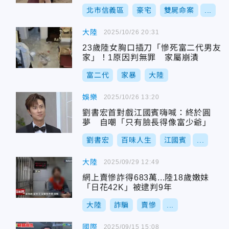
北市信義區
豪宅
雙屍命案
...
大陸
2025/10/26 20:31
23歲陸女胸口插刀「慘死富二代男友
家」！1原因判無罪 家屬崩潰
富二代
家暴
大陸
娛樂
2025/10/26 13:20
劉書宏首對戲江國賓嗨喊：終於圓
夢 自嘲「只有臉長得像富少爺」
劉書宏
百味人生
江國賓
...
大陸
2025/09/29 12:49
網上賣慘詐得683萬...陸18歲嫩妹
「日花42K」被逮判9年
大陸
詐騙
賣慘
...
國際
2025/09/15 15:08