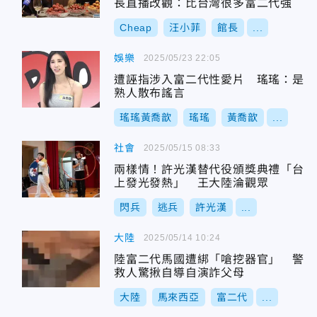
長直播改觀：比台灣很多富二代強
Cheap
汪小菲
館長
...
娛樂
2025/05/23 22:05
遭誣指涉入富二代性愛片 瑤瑤：是
熟人散布謠言
瑤瑤黃喬歆
瑤瑤
黃喬歆
...
社會
2025/05/15 08:33
兩樣情！許光漢替代役頒獎典禮「台
上發光發熱」 王大陸淪觀眾
閃兵
逃兵
許光漢
...
大陸
2025/05/14 10:24
陸富二代馬國遭綁「嗆挖器官」 警
救人驚揪自導自演詐父母
大陸
馬來西亞
富二代
...