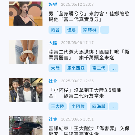
娛樂
2025/05/12 12:07
男「全身髒兮兮」來約會！佳娜煎熬
揭他「富二代真實身分」
約會
佳娜
梁赫群
...
大陸
2025/05/06 17:17
陸富二代遊大馬遭綁！匪毆打嗆「撕
票賣器官」 索千萬贖金未遂
大陸
馬來西亞
富二代
...
社會
2025/03/07 12:25
「小阿俊」沒拿到王大陸3.6萬謝
金！ 疑富二代好友拿走
王大陸
小阿俊
四海幫
...
社會
2025/03/05 13:51
審訊結束！王大陸涉「傷害罪」交保
返家 恢復富豪爽生活