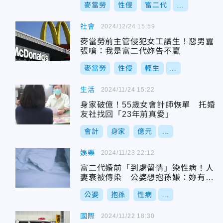
麥當勞
性侵
富二代
...
社會
2024/12/24 15:59
麥當勞前主管侵犯女工讀生！惡男囂
張嗆：我是富二代妳告不贏
麥當勞
性侵
輕生
...
生活
2024/11/24 15:22
身家破億！55歲女會計師恢單 托婚
友社找回「23年前真愛」
會計
身家
億元
...
娛樂
2024/11/23 22:12
富二代婚前「到處留情」染性病！人
妻衰被傳染 公婆想抱孫嫌：妳有問
題
公婆
抱孫
性病
...
國際
2024/11/22 18:30