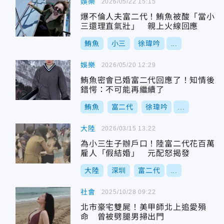
娛樂
2026/05/22 15:15
爆不倫人夫富二代！鮪魚被酸「當小
三還理直氣壯」 親上火線回應
鮪魚
小三
徐瑋吟
...
娛樂
2026/05/20 12:29
鮪魚密會已婚富二代回應了！知情後
錯愕：不可能再繼續了
鮪魚
富二代
徐瑋吟
...
大陸
2026/03/15 13:22
為小三生子辦戶口！陸富二代花百萬
雇人「假結婚」 元配怒揭發
大陸
深圳
富二代
...
社會
2025/10/28 09:22
北市豪宅雙屍！美甲師北上追愛殞
命 曾被劈腿男掃出門