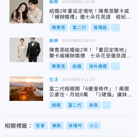
娛樂
2024/09/02 12:26
結婚2年重返定情地！陳喬恩蘭卡威
「補辦婚禮」邀七朵花見證 經紀人
回應了
陳喬恩
富二代
曾偉昌
...
娛樂
2024/09/02 08:42
陳喬恩結婚逾2年！「重回定情地」
蘭卡威補辦婚禮 七朵花受邀見證幸
福
陳喬恩
結婚
海外婚禮
...
生活
2024/08/14 11:10
富二代相親開「6優渥條件」！甭跟
公婆住、月給8萬 「1硬傷」讓妹子
甩頭去
相親
富二代
身高
...
相關標籤：
密會
鮪魚
徐瑋吟
小三