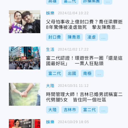
高雄
富二代
詐騙集團
...
娛樂
2024/11/04 10:22
父母怕事收上億封口費？喬任梁驟逝
8年驚傳被凌虐致死 摯友陳喬恩痛
心發聲
封口費
陳喬恩
凌虐
...
生活
2024/11/02 17:22
富二代認證！環遊世界一圈「還是這
國最好玩」 一票人狂點頭
富二代
出國
南極
...
大陸
2024/10/31 11:12
時間管理大師！吉林已婚男謊稱富二
代劈腿5女 皆住同一個社區
大陸
吉林市
富二代
...
娛樂
2024/10/29 18:05