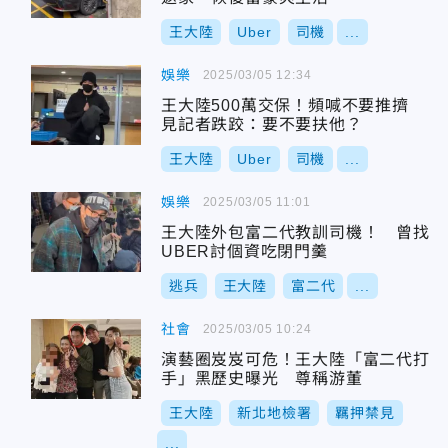
王大陸
Uber
司機
...
娛樂
2025/03/05 12:34
王大陸500萬交保！頻喊不要推擠
見記者跌跤：要不要扶他？
王大陸
Uber
司機
...
娛樂
2025/03/05 11:01
王大陸外包富二代教訓司機！ 曾找
UBER討個資吃閉門羹
逃兵
王大陸
富二代
...
社會
2025/03/05 10:24
演藝圈岌岌可危！王大陸「富二代打
手」黑歷史曝光 尊稱游董
王大陸
新北地檢署
羈押禁見
...