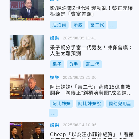
影/尼泊爾Z世代引爆動亂！蔡正元曝
根源是「貧富差距」
尼泊爾
示威
富二代
...
娛樂
2025/08/05 11:41
采子疑分手富二代男友！凍卵曾嘆：
人生太難預測
采子
分手
富二代
娛樂
2025/06/23 21:30
阿比妹妹/「富二代」背債15億自救
翻身 陶傳正”斜槓演藝圈"成金鐘實
力派
阿比妹妹
阿比妹妹說
嬰幼兒用品
...
娛樂
2025/06/14 10:06
Cheap「以為汪小菲神經質」！看館