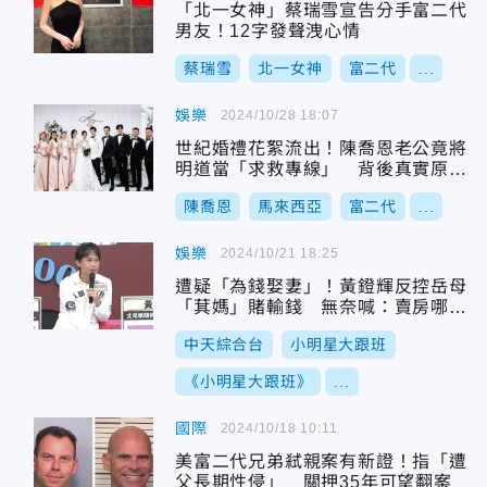
「北一女神」蔡瑞雪宣告分手富二代
男友！12字發聲洩心情
蔡瑞雪
北一女神
富二代
...
娛樂
2024/10/28 18:07
世紀婚禮花絮流出！陳喬恩老公竟將
明道當「求救專線」 背後真實原因
曝光
陳喬恩
馬來西亞
富二代
...
娛樂
2024/10/21 18:25
遭疑「為錢娶妻」！黃鐙輝反控岳母
「萁媽」賭輸錢 無奈喊：賣房哪裡
有錢？
中天綜合台
小明星大跟班
《小明星大跟班》
...
國際
2024/10/18 10:11
美富二代兄弟弒親案有新證！指「遭
父長期性侵」 關押35年可望翻案