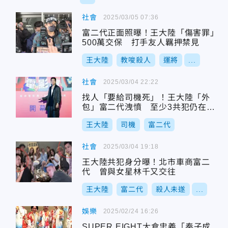
社會
2025/03/05 07:36
富二代正面照曝！王大陸「傷害罪」
500萬交保 打手友人羈押禁見
王大陸
教唆殺人
運將
...
社會
2025/03/04 22:22
找人「要給司機死」！王大陸「外
包」富二代洩憤 至少3共犯仍在逃
中
王大陸
司機
富二代
社會
2025/03/04 19:18
王大陸共犯身分曝！北市車商富二
代 曾與女星林千又交往
王大陸
富二代
殺人未遂
...
娛樂
2025/02/24 16:26
SUPER EIGHT大倉忠義「奉子成