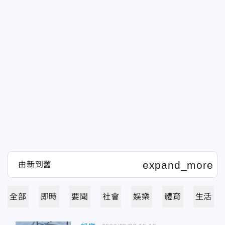
全部
即時
要聞
社會
娛樂
體育
生活