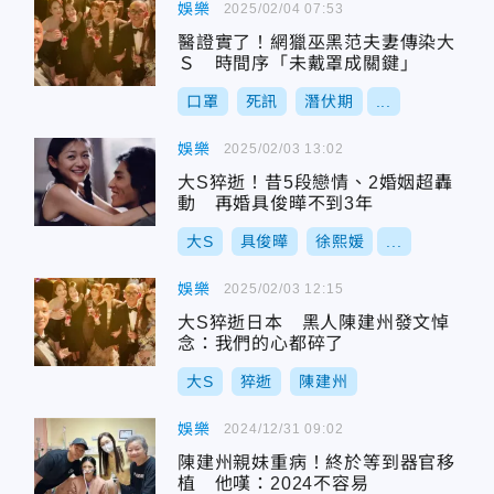
娛樂
2025/02/04 07:53
醫證實了！網獵巫黑范夫妻傳染大
Ｓ 時間序「未戴罩成關鍵」
口罩
死訊
潛伏期
...
娛樂
2025/02/03 13:02
大S猝逝！昔5段戀情、2婚姻超轟
動 再婚具俊曄不到3年
大S
具俊曄
徐熙媛
...
娛樂
2025/02/03 12:15
大S猝逝日本 黑人陳建州發文悼
念：我們的心都碎了
大S
猝逝
陳建州
娛樂
2024/12/31 09:02
陳建州親妹重病！終於等到器官移
植 他嘆：2024不容易