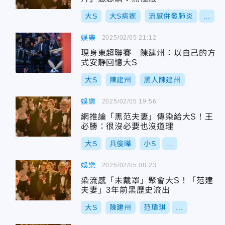
大S
大S病逝
流感併發肺炎
...
娛樂
2025/02/05 21:12
現身東超聯賽 陳建州：以自己的方
式安靜回憶大S
大S
陳建州
黑人陳建州
娛樂
2025/02/05 19:56
網推論「黑范夫妻」傳染給大S！王
必勝：很沒必要也沒道理
大S
具俊曄
小S
...
娛樂
2025/02/05 08:23
染流感「未戴罩」聚會大S！「范建
夫妻」3年前黑歷史流出
大S
陳建州
范瑋琪
...