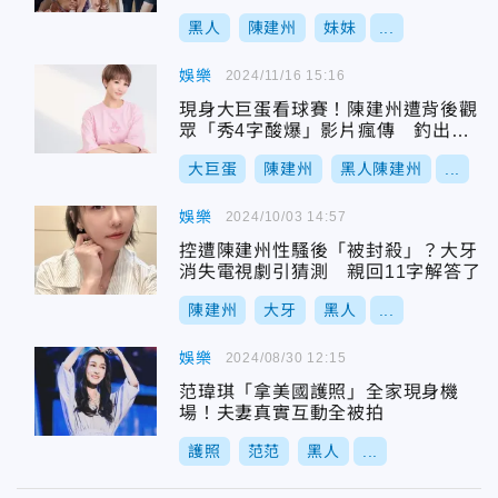
黑人
陳建州
妹妹
...
娛樂
2024/11/16 15:16
現身大巨蛋看球賽！陳建州遭背後觀
眾「秀4字酸爆」影片瘋傳 釣出大
牙回應了
大巨蛋
陳建州
黑人陳建州
...
娛樂
2024/10/03 14:57
控遭陳建州性騷後「被封殺」？大牙
消失電視劇引猜測 親回11字解答了
陳建州
大牙
黑人
...
娛樂
2024/08/30 12:15
范瑋琪「拿美國護照」全家現身機
場！夫妻真實互動全被拍
護照
范范
黑人
...