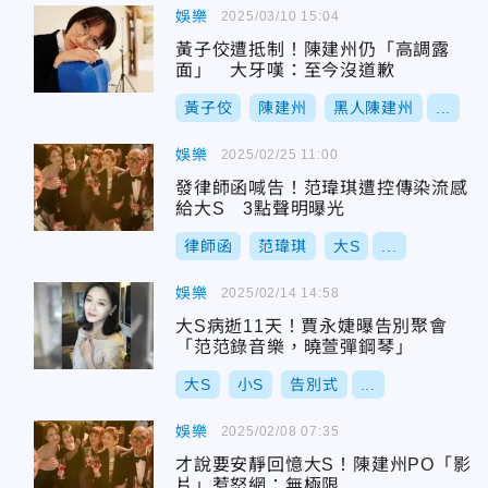
娛樂
2025/03/10 15:04
黃子佼遭抵制！陳建州仍「高調露
面」 大牙嘆：至今沒道歉
黃子佼
陳建州
黑人陳建州
...
娛樂
2025/02/25 11:00
發律師函喊告！范瑋琪遭控傳染流感
給大S 3點聲明曝光
律師函
范瑋琪
大S
...
娛樂
2025/02/14 14:58
大S病逝11天！賈永婕曝告別聚會
「范范錄音樂，曉萱彈鋼琴」
大S
小S
告別式
...
娛樂
2025/02/08 07:35
才說要安靜回憶大S！陳建州PO「影
片」惹怒網：無極限