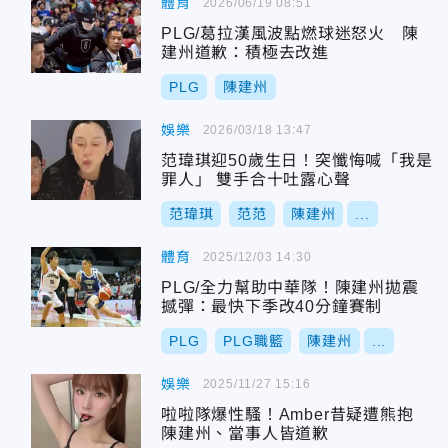
體育
2026/06/19 08:51
PLG/葛拉漢風波點燃球迷怒火 陳
建州道歉：積極去改進
PLG
陳建州
娛樂
2026/03/18 13:47
范瑋琪迎50歲生日！突懺悔喊「我是
罪人」 雙手合十吐露心聲
范瑋琪
范范
陳建州
...
體育
2025/12/03 14:30
PLG/全力幫助中華隊！陳建州拋震
撼彈：最快下季改40分鐘賽制
PLG
PLG職籃
陳建州
...
娛樂
2025/11/27 15:16
啦啦隊爆性騷！Amber昔疑遭熊抱
陳建州、當事人皆道歉