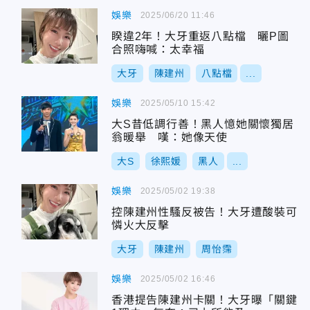
娛樂
2025/06/20 11:46
睽違2年！大牙重返八點檔 曬P圖
合照嗨喊：太幸福
大牙
陳建州
八點檔
...
娛樂
2025/05/10 15:42
大S昔低調行善！黑人憶她關懷獨居
翁暖舉 嘆：她像天使
大S
徐熙媛
黑人
...
娛樂
2025/05/02 19:38
控陳建州性騷反被告！大牙遭酸裝可
憐火大反擊
大牙
陳建州
周怡霈
娛樂
2025/05/02 16:46
香港提告陳建州卡關！大牙曝「關鍵