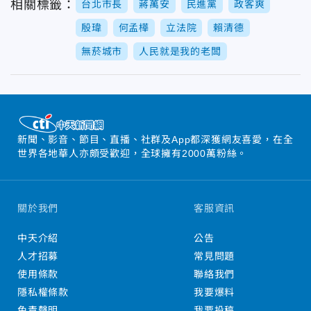
相關標籤：
台北市長
蔣萬安
民進黨
政客爽
殷瑋
何孟樺
立法院
賴清德
無菸城市
人民就是我的老闆
新聞、影音、節目、直播、社群及App都深獲網友喜愛，在全
世界各地華人亦頗受歡迎，全球擁有2000萬粉絲。
關於我們
客服資訊
中天介紹
公告
人才招募
常見問題
使用條款
聯絡我們
隱私權條款
我要爆料
免責聲明
我要投稿