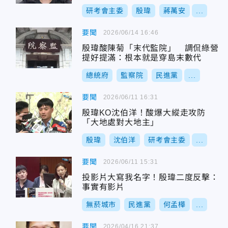
研考會主委
殷瑋
蔣萬安
...
要聞
2026/06/14 16:46
殷瑋酸陳菊「末代監院」 調侃綠營
提好提滿：根本就是穿島末數代
總統府
監察院
民進黨
...
要聞
2026/06/11 16:31
殷瑋KO沈伯洋！酸爆大縱走攻防
「大地處對大地主」
殷瑋
沈伯洋
研考會主委
...
要聞
2026/06/11 15:31
投影片大寫我名字！殷瑋二度反擊：
事實有影片
無菸城市
民進黨
何孟樺
...
要聞
2026/04/16 21:37