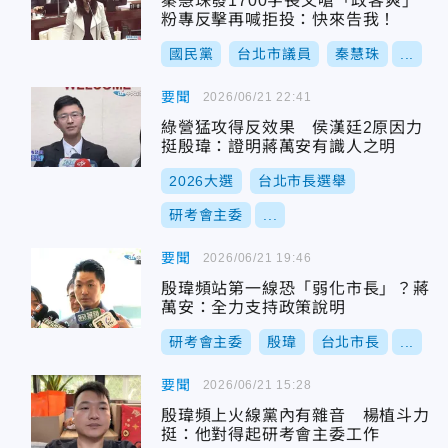
秦慧珠發1700字長文嗆「政客爽」
粉專反擊再喊拒投：快來告我！
國民黨
台北市議員
秦慧珠
...
要聞
2026/06/21 22:41
綠營猛攻得反效果 侯漢廷2原因力
挺殷瑋：證明蔣萬安有識人之明
2026大選
台北市長選舉
研考會主委
...
要聞
2026/06/21 19:46
殷瑋頻站第一線恐「弱化市長」？蔣
萬安：全力支持政策說明
研考會主委
殷瑋
台北市長
...
要聞
2026/06/21 15:28
殷瑋頻上火線黨內有雜音 楊植斗力
挺：他對得起研考會主委工作