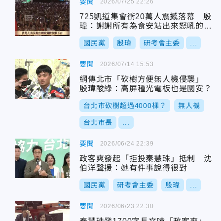
要聞
2026/07/25 22:26
725凱道集會衝20萬人震撼落幕 殷
瑋：謝謝所有為食安站出來怒吼的台
灣人！
國民黨
殷瑋
研考會主委
...
要聞
2026/07/14 15:53
網傳北市「砍樹方便無人機侵襲」
殷瑋酸綠：高屏種光電板也是國安？
台北市砍樹超過4000棵？
無人機
台北市長
...
要聞
2026/06/24 22:39
政客爽發起「拒投秦慧珠」抵制 沈
伯洋聲援：她有件事說得很對
國民黨
研考會主委
殷瑋
...
要聞
2026/06/23 22:30