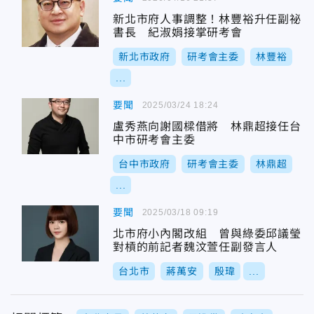
新北市府人事調整！林豐裕升任副祕
書長 紀淑娟接掌研考會
新北市政府
研考會主委
林豐裕
...
要聞
2025/03/24 18:24
盧秀燕向謝國樑借將 林鼎超接任台
中市研考會主委
台中市政府
研考會主委
林鼎超
...
要聞
2025/03/18 09:19
北市府小內閣改組 曾與綠委邱議瑩
對槓的前記者魏汶萱任副發言人
台北市
蔣萬安
殷瑋
...