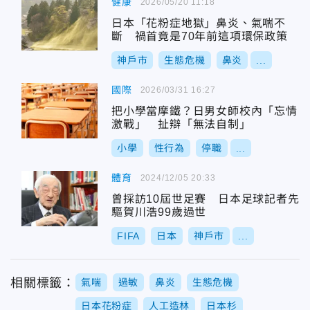
健康
2026/05/20 11:18
日本「花粉症地獄」鼻炎、氣喘不
斷 禍首竟是70年前這項環保政策
神戶市
生態危機
鼻炎
...
國際
2026/03/31 16:27
把小學當摩鐵？日男女師校內「忘情
激戰」 扯辯「無法自制」
小學
性行為
停職
...
體育
2024/12/05 20:33
曾採訪10屆世足賽 日本足球記者先
驅賀川浩99歲過世
FIFA
日本
神戶市
...
相關標籤：
氣喘
過敏
鼻炎
生態危機
日本花粉症
人工造林
日本杉