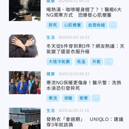
健康
2026/01/11 09:25
喝熱湯、咖啡暖身錯了？！醫揭6大
NG禦寒方式 恐爆發心肌梗塞
猝死
心肌梗塞
血管收縮
...
生活
2026/01/03 16:51
冬天從6件穿到剩3件？網友熱議：天
氣變了還是衣服升級
大陸冷氣團
低溫
外套
...
健康
2025/12/15 09:22
寒流NG保暖更傷身！醫示警：洗熱
水澡恐引發猝死
寒流
保暖
禦寒
...
生活
2025/11/20 11:15
發熱衣「會過期」 UNIQLO：建議
穿3年就該換