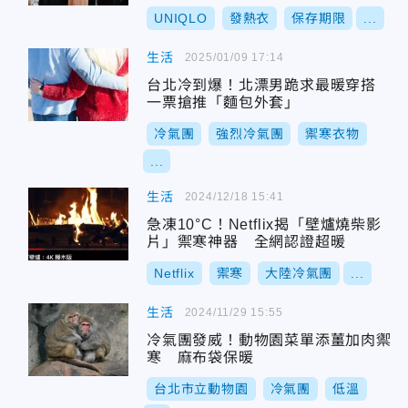
UNIQLO
發熱衣
保存期限
...
生活
2025/01/09 17:14
台北冷到爆！北漂男跪求最暖穿搭
一票搶推「麵包外套」
冷氣團
強烈冷氣團
禦寒衣物
...
生活
2024/12/18 15:41
急凍10°C！Netflix揭「壁爐燒柴影
片」禦寒神器 全網認證超暖
Netflix
禦寒
大陸冷氣團
...
生活
2024/11/29 15:55
冷氣團發威！動物園菜單添薑加肉禦
寒 麻布袋保暖
台北市立動物園
冷氣團
低溫