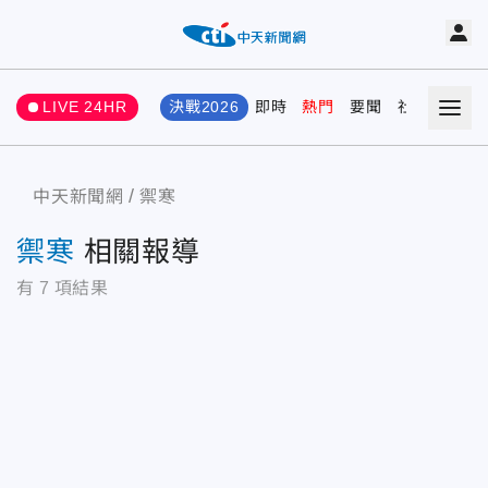
LIVE 24HR
決戰2026
即時
熱門
要聞
社會
娛樂
中天新聞網
禦寒
禦寒
相關報導
有
7
項結果