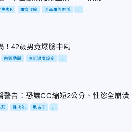
維生素K
血管收縮
流鼻血怎麼辦
...
禍！42歲男竟爆腦中風
內頸動脈
冷氣溫度設定
...
醫警告：恐讓GG縮短2公分、性慾全崩潰
熱菸
性功能
尼古丁
...