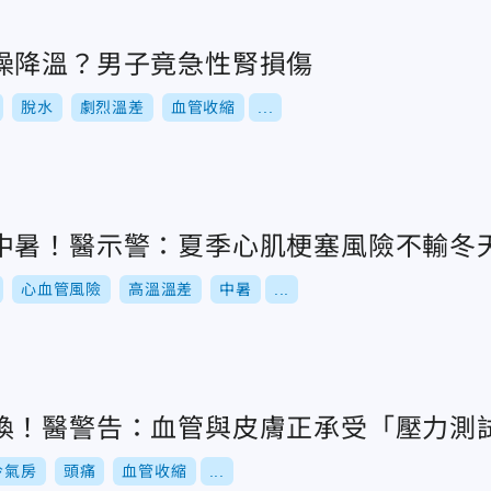
澡降溫？男子竟急性腎損傷
脫水
劇烈溫差
血管收縮
...
中暑！醫示警：夏季心肌梗塞風險不輸冬
心血管風險
高溫溫差
中暑
...
換！醫警告：血管與皮膚正承受「壓力測
冷氣房
頭痛
血管收縮
...