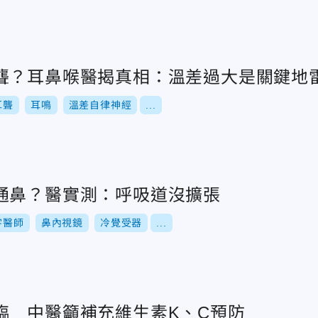
聾？耳鼻喉醫揭真相：溫差過大是關鍵地
耳聾
耳鳴
溫差自律神經
...
通鼻？醫實測：呼吸道沒擴張
宇醫師
鼻內視鏡
冷覺受器
...
臨 中醫籲補充維生素K、C預防