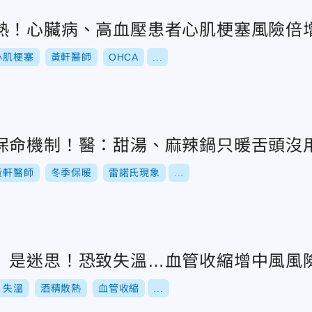
熱！心臟病、高血壓患者心肌梗塞風險倍
心肌梗塞
黃軒醫師
OHCA
...
保命機制！醫：甜湯、麻辣鍋只暖舌頭沒
黃軒醫師
冬季保暖
雷諾氏現象
...
」是迷思！恐致失溫…血管收縮增中風風
失溫
酒精散熱
血管收縮
...