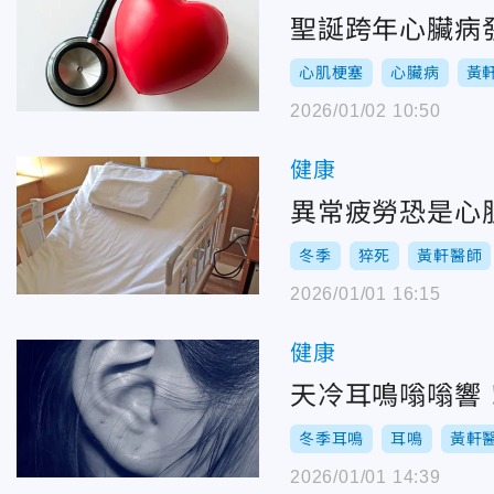
聖誕跨年心臟病
心肌梗塞
心臟病
黃
2026/01/02 10:50
健康
異常疲勞恐是心
冬季
猝死
黃軒醫師
2026/01/01 16:15
健康
天冷耳鳴嗡嗡響
冬季耳鳴
耳鳴
黃軒
2026/01/01 14:39