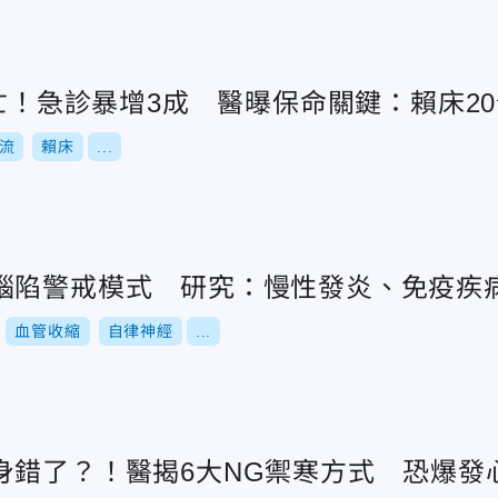
人亡！急診暴增3成 醫曝保命關鍵：賴床2
流
賴床
...
腦陷警戒模式 研究：慢性發炎、免疫疾
血管收縮
自律神經
...
身錯了？！醫揭6大NG禦寒方式 恐爆發