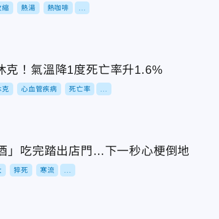
收縮
熱湯
熱咖啡
...
克！氣溫降1度死亡率升1.6%
休克
心血管疾病
死亡率
...
配酒」吃完踏出店門…下一秒心梗倒地
大
猝死
寒流
...