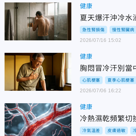
健康
夏天爆汗沖冷水
急性腎損傷
慢性腎臟病
2026/07/16 15:02
健康
胸悶冒冷汗別當
心肌梗塞
夏季心肌梗塞
2026/07/06 16:22
健康
冷熱濕乾頻繁切
冷氣溫差
皮膚過敏