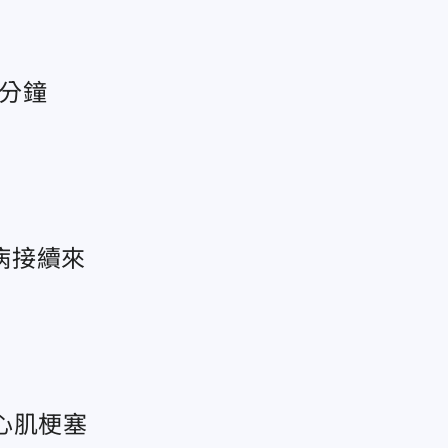
0分鐘
病接續來
心肌梗塞