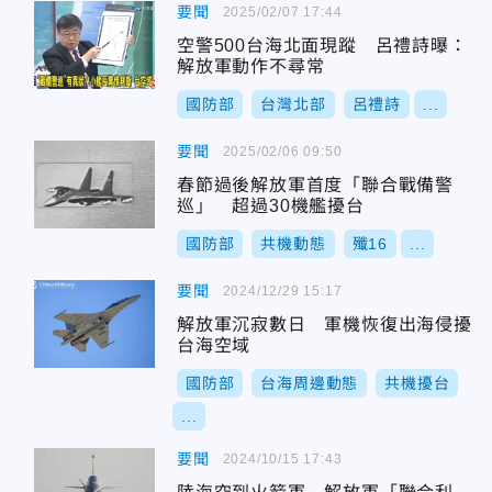
要聞
2025/02/07 17:44
空警500台海北面現蹤 呂禮詩曝：
解放軍動作不尋常
國防部
台灣北部
呂禮詩
...
要聞
2025/02/06 09:50
春節過後解放軍首度「聯合戰備警
巡」 超過30機艦擾台
國防部
共機動態
殲16
...
要聞
2024/12/29 15:17
解放軍沉寂數日 軍機恢復出海侵擾
台海空域
國防部
台海周邊動態
共機擾台
...
要聞
2024/10/15 17:43