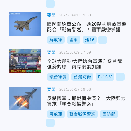
...
要聞
2025/04/30 19:38
國防部晚間公布：逾20架次解放軍機
配合「戰備警巡」！國軍嚴密掌握應
處
解放軍
國軍
殲16
...
要聞
2025/03/19 17:09
全球大爆卦/大陸環台軍演升級台灣
強勢對應 兩岸緊張加劇
環台軍演
台灣防衛
F-16 V
...
要聞
2025/03/17 19:58
反制國軍立即戰備操演？ 大陸強力
實施「聯合戰備警巡」
解放軍
聯合戰備警巡
國防部
...