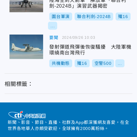
陸海空到火箭軍 解放軍「聯合利
劍-2024B」演習武器揭密
圍台軍演
聯合利劍-2024B
殲16
...
要聞
2024/09/26 10:03
發射彈道飛彈後恢復騷擾 大陸軍機
環繞南台灣飛行
共機動態
殲16
空警500
...
相關標籤：
新聞、影音、節目、直播、社群及App都深獲網友喜愛，在全
世界各地華人亦頗受歡迎，全球擁有2000萬粉絲。