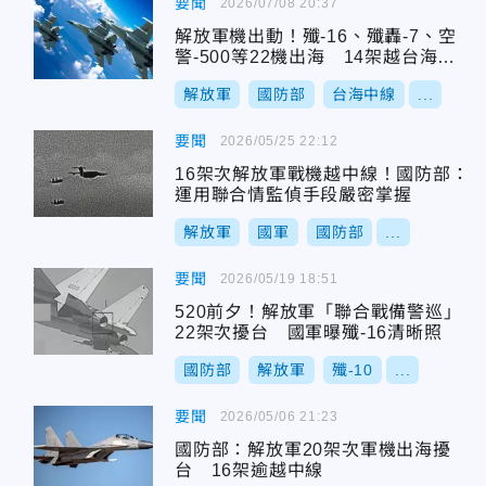
要聞
2026/07/08 20:37
解放軍機出動！殲-16、殲轟-7、空
警-500等22機出海 14架越台海中
線
解放軍
國防部
台海中線
...
要聞
2026/05/25 22:12
16架次解放軍戰機越中線！國防部：
運用聯合情監偵手段嚴密掌握
解放軍
國軍
國防部
...
要聞
2026/05/19 18:51
520前夕！解放軍「聯合戰備警巡」
22架次擾台 國軍曝殲-16清晰照
國防部
解放軍
殲-10
...
要聞
2026/05/06 21:23
國防部：解放軍20架次軍機出海擾
台 16架逾越中線