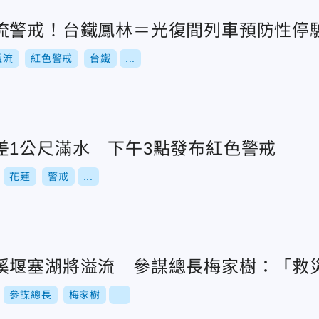
流警戒！台鐵鳳林＝光復間列車預防性停
溢流
紅色警戒
台鐵
...
差1公尺滿水 下午3點發布紅色警戒
花蓮
警戒
...
溪堰塞湖將溢流 參謀總長梅家樹：「救
參謀總長
梅家樹
...