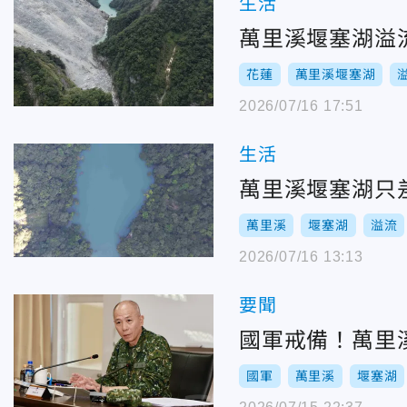
生活
萬里溪堰塞湖溢
花蓮
萬里溪堰塞湖
2026/07/16 17:51
生活
萬里溪堰塞湖只
萬里溪
堰塞湖
溢流
2026/07/16 13:13
要聞
國軍戒備！萬里
國軍
萬里溪
堰塞湖