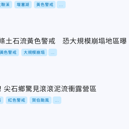
太鞍溪
堰塞湖
黃色警戒
...
70條土石流黃色警戒 恐大規模崩塌地區曝
黃色警戒
大規模崩塌
...
！尖石鄉驚見滾滾泥流衝露營區
漲
紅色警戒
賀伯颱風
...