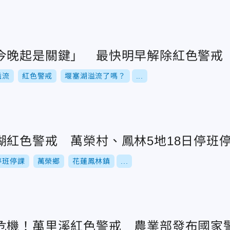
今晚起是關鍵」 最快明早解除紅色警戒
溢流
紅色警戒
堰塞湖溢流了嗎？
...
湖紅色警戒 萬榮村、鳳林5地18日停班
停班停課
萬榮鄉
花蓮鳳林鎮
...
危機！萬里溪紅色警戒 農業部發布國家