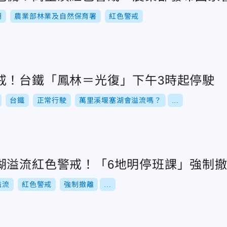
湖
農業部林業及自然保育署
紅色警戒
戒！台鐵「鳳林＝光復」下午3時起停駛
台鐵
正常行駛
萬里溪堰塞湖會溢流嗎？
...
湖溢流紅色警戒！「6地明停班課」強制
溢流
紅色警戒
強制撤離
...