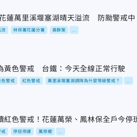
！花蓮萬里溪堰塞湖晴天溢流 防颱警戒中
溢流
林保署花蓮分署
黃群策
...
為黃色警戒 台鐵：今天全線正常行駛
黃色警戒
紅色警戒
萬里溪堰塞湖調降為什麼等級警戒？
...
續紅色警戒！花蓮萬榮、鳳林保全戶今停
警戒
停班停課
萬榮鄉
...