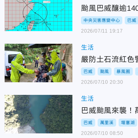
颱風巴威釀逾14
中央災害應變中心
巴威
2026/07/11 19:17
生活
嚴防土石流紅色
巴威
颱風
暴風圈
2026/07/10 20:30
生活
巴威颱風來襲！
巴威
萬里溪
堰塞湖
2026/07/10 08:50