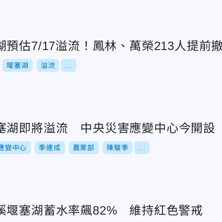
預估7/17溢流！鳳林、萬榮213人提前
堰塞湖
溢流
...
塞湖即將溢流 中央災害應變中心今開設
應變中心
季連成
農業部
陳駿季
...
溪堰塞湖蓄水率飆82% 維持紅色警戒