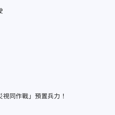
駛
災視同作戰」預置兵力！