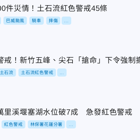
00件災情！土石流紅色警戒45條
巴威颱風
騎車
摔傷
...
警戒！新竹五峰、尖石「搶命」下令強制
土石流
土石流紅色警戒
...
萬里溪堰塞湖水位破7成 急發紅色警戒
紅色警戒
林保署花蓮分署
...