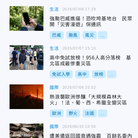
生活
2026/07/08 17:29
強颱巴威進逼！恐吹垮基地台 民眾
開「災害漫遊」保通訊
巴威
颱風
風災
...
生活
2026/07/07 15:10
高中免試放榜！956人高分落榜 基
北區成最慘重災區
免試入學
高中
放榜
...
國際
2026/07/06 10:02
熱浪襲歐洲慘釀「大規模森林大
火」！法、葡、西、希臘全變災區
歐洲
野火
法國
...
國際
2026/06/30 10:56
遭美遣返回國竟遇強震 百餘名委內