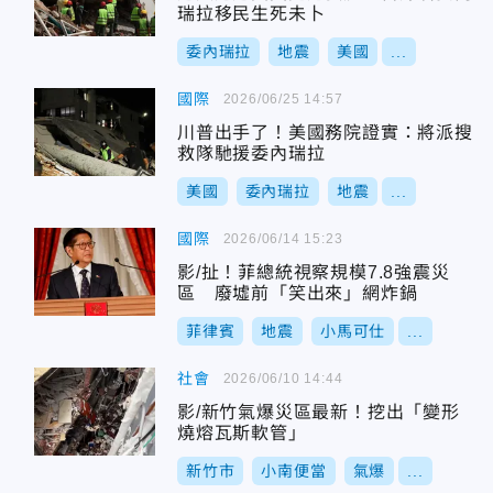
瑞拉移民生死未卜
委內瑞拉
地震
美國
...
國際
2026/06/25 14:57
川普出手了！美國務院證實：將派搜
救隊馳援委內瑞拉
美國
委內瑞拉
地震
...
國際
2026/06/14 15:23
影/扯！菲總統視察規模7.8強震災
區 廢墟前「笑出來」網炸鍋
菲律賓
地震
小馬可仕
...
社會
2026/06/10 14:44
影/新竹氣爆災區最新！挖出「變形
燒熔瓦斯軟管」
新竹市
小南便當
氣爆
...