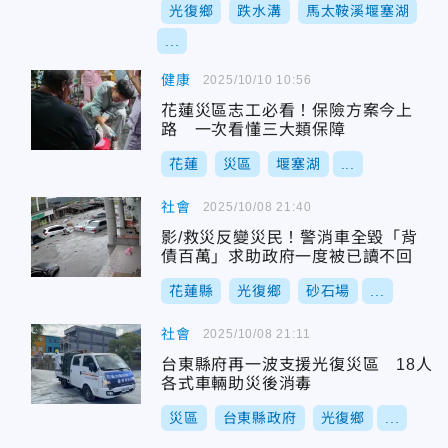
光復鄉
跌水溝
馬太鞍溪堰塞湖
...
健康
2025/10/10 10:56
花蓮災區志工必看！保險方案今上
路 一次看懂三大類保障
花蓮
災區
堰塞湖
...
社會
2025/10/08 21:40
影/救災反變災民！警消車全毀「背
債百萬」求助政府一度被已讀不回
花蓮縣
光復鄉
砂石場
...
社會
2025/10/08 21:11
台東縣府再一波支援光復災區 18人
各式車輛助災後消毒
災區
台東縣政府
光復鄉
...