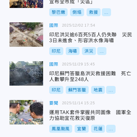
宣布全市成「災區」
黎巴嫩
倒塌
救援
...
國際
2025/12/02 17:54
印尼洪災逾6百死5百人仍失聯 災民
3日未進食、形容洪水像海嘯
印尼
海嘯
洪災
...
國際
2025/11/29 15:45
印尼蘇門答臘島洪災救援困難 死亡
人數攀升至248人
印尼
蘇門答臘
地震
...
要聞
2025/11/14 15:25
運用TAK套件掌握共同圖像 國軍全
力協助宜花救災復原
鳳凰颱風
宜蘭
花蓮
...