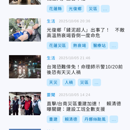
花蓮縣
光復鄉
災區
...
生活
2025/10/06 20:36
光復鄉「鏟泥超人」出事了！ 不敵
高溫熱衰竭昏倒一度命危
花蓮災區
熱衰竭
醫療站
...
生活
2025/10/05 21:46
台灣恐難倖免！命理師示警10/20前
後恐有天災人禍
天災
人禍
災區
...
要聞
2025/10/05 14:24
直擊/台南災區重建加速！ 賴清德
曝關鍵：建設工班全數支援
重建
賴清德
丹娜絲颱風
...