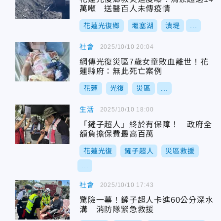
萬噸 送醫百人未傳疫情
花蓮光復鄉
堰塞湖
潰堤
...
社會
2025/10/10 20:04
網傳光復災區7歲女童敗血離世！花
蓮縣府：無此死亡案例
花蓮
光復
災區
...
生活
2025/10/10 18:00
「鏟子超人」終於有保障！ 政府全
額負擔保費最高百萬
花蓮光復
鏟子超人
災區救援
...
社會
2025/10/10 17:43
驚險一幕！鏟子超人卡進60公分深水
溝 消防隊緊急救援