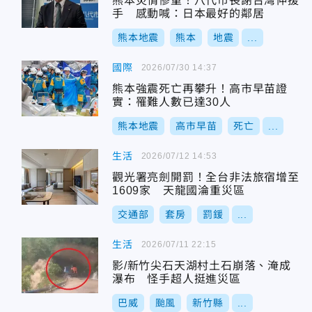
熊本災情慘重！八代市長謝台灣伸援
手 感動喊：日本最好的鄰居
熊本地震
熊本
地震
...
國際
2026/07/30 14:37
熊本強震死亡再攀升！高市早苗證
實：罹難人數已達30人
熊本地震
高市早苗
死亡
...
生活
2026/07/12 14:53
觀光署亮劍開罰！全台非法旅宿增至
1609家 天龍國淪重災區
交通部
套房
罰鍰
...
生活
2026/07/11 22:15
影/新竹尖石天湖村土石崩落、淹成
瀑布 怪手超人挺進災區
巴威
颱風
新竹縣
...