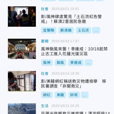
社會
2025/10/21 10:01
影/風神肆虐驚見「土石流紅色警
戒」！蘇澳2里居民急撤
宜蘭縣
蘇澳鎮
土石流
...
要聞
2025/10/16 17:37
風神颱風來襲！季連成：10/18起禁
止志工進入花蓮光復災區
風神
颱風
季連成
...
社會
2025/10/14 19:30
影/美籍網紅稱送救災物遭檢舉 移
民署調查「非關救災」
網紅
美籍
帥哥
...
生活
2025/10/12 20:25
花蓮光復鄉救災進度曝！清淤超過14