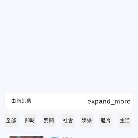
全部
即時
要聞
社會
娛樂
體育
生活