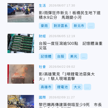
生活
2026/06/07 17:30
影/雨彈狂炸新北！板橋民生地下道
積水9公分 馬路變小河
豪雨
對流雲系
新北市
...
財經
2026/06/05 12:19
台股一度狂瀉逾500點 記憶體淪重
災區
記憶體
台股
美光
...
社會
2026/04/22 09:02
影/高雄驚見「1噸鋰電池惡臭大
火」！駭人現場直擊
高雄市
鋰電池
大火
...
國際
2026/02/09 11:27
黎巴嫩再傳建築倒塌至少9死 市長