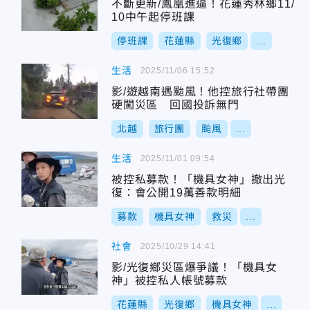
不斷更新/鳳凰進逼！花蓮秀林鄉11/
10中午起停班課
停班課
花蓮縣
光復鄉
...
生活
2025/11/06 15:52
影/遊越南遇颱風！他控旅行社帶團
硬闖災區 回國投訴無門
北越
旅行團
颱風
...
生活
2025/11/01 09:54
被控私募款！「機具女神」撤出光
復：會公開19萬善款明細
募款
機具女神
救災
...
社會
2025/10/29 14:41
影/光復鄉災區爆爭議！「機具女
神」被控私人帳號募款
花蓮縣
光復鄉
機具女神
...