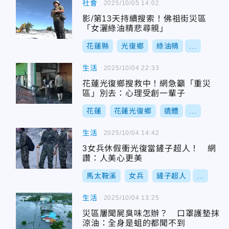
社會
2025/10/05 14:02
影/第13天持續搜索！佛祖街災區
「女灑綠油精悲尋親」
花蓮縣
光復鄉
綠油精
...
生活
2025/10/04 22:33
花蓮光復鄉搜救中！網急籲「重災
區」別去：心理受創一輩子
花蓮
花蓮光復鄉
遺體
...
生活
2025/10/04 14:42
3女兵休假衝光復當鏟子超人！ 網
讚：人美心更美
馬太鞍溪
女兵
鏟子超人
...
生活
2025/10/04 13:25
災區屢聞屍臭味怎辦？ 口罩護墊抹
涼油：全身是蛆的都聞不到