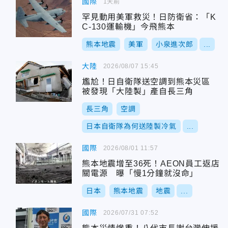
國際
1天前
罕見動用美軍救災！日防衛省：「K
C-130運輸機」今飛熊本
熊本地震
美軍
小泉進次郎
...
大陸
2026/08/07 15:45
尷尬！日自衛隊送空調到熊本災區
被發現「大陸製」產自長三角
長三角
空調
日本自衛隊為何送陸製冷氣
...
國際
2026/08/01 11:57
熊本地震增至36死！AEON員工返店
關電源 曝「慢1分鐘就沒命」
日本
熊本地震
地震
...
國際
2026/07/31 07:52