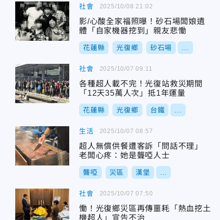
社會
2025/10/08 21:02
影/心酸全家福照曝！砂石場闆娘遺
體「自家機器挖到」親友悲慟
花蓮縣
光復鄉
砂石場
...
社會
2025/10/07 09:11
各種超人載不完！光復站救災期間
「12天35萬人次」抵1年運量
花蓮縣
光復鄉
台鐵
...
生活
2025/10/07 08:57
超人無償供餐遭客訴「問話不理」
老闆心疼：她是聾啞人士
聾啞
災區
漢堡
...
社會
2025/10/07 07:50
慟！光復鄉災區再傳噩耗「熱血挖土
機超人」宣告不治