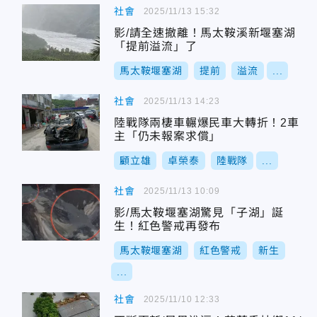
社會
2025/11/13 15:32
影/請全速撤離！馬太鞍溪新堰塞湖
「提前溢流」了
馬太鞍堰塞湖
提前
溢流
...
社會
2025/11/13 14:23
陸戰隊兩棲車輾爆民車大轉折！2車
主「仍未報案求償」
顧立雄
卓榮泰
陸戰隊
...
社會
2025/11/13 10:09
影/馬太鞍堰塞湖驚見「子湖」誕
生！紅色警戒再發布
馬太鞍堰塞湖
紅色警戒
新生
...
社會
2025/11/10 12:33