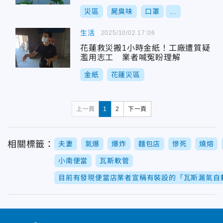
災區
屍臭味
口罩
...
生活
2025/10/02 17:06
花蓮救災搬1小時金紙！工廠遭質疑
濫用志工 業者喊冤盼理解
金紙
花蓮災區
上一頁
1
2
下一頁
相關標籤：
夫妻
氣爆
爆炸
麵包店
慘死
燒熔
小南便當
瓦斯軟管
目前有發現便當店業者宣稱有裝設的「瓦斯漏氣自