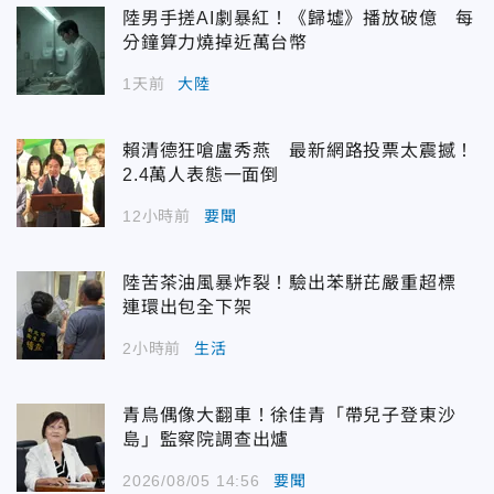
陸男手搓AI劇暴紅！《歸墟》播放破億 每
分鐘算力燒掉近萬台幣
1天前
大陸
賴清德狂嗆盧秀燕 最新網路投票太震撼！
2.4萬人表態一面倒
12小時前
要聞
陸苦茶油風暴炸裂！驗出苯駢芘嚴重超標
連環出包全下架
2小時前
生活
青鳥偶像大翻車！徐佳青「帶兒子登東沙
島」監察院調查出爐
2026/08/05 14:56
要聞