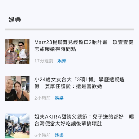
娛樂
Marz23暢聊育兒經鬆口2胎計畫 玖壹壹健
志甜曝婚禮時間點
17分鐘前
娛樂
小24歲女友台大「3碩1博」學歷遭疑造
假 姜厚任護愛：還是喜歡她
2小時前
娛樂
姐夫AKIRA甜談父親節：兒子送的都好 曝
台灣便當太好吃讓後輩搞壞肚
6小時前
娛樂