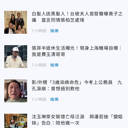
白髮人送黑髮人！台玻夫人首發聲曝喪子之
痛 直言同情張柏芝處境
7小時前
娛樂
張菲半退休生活曝光！現身上海機場自曝：
我是費玉清哥哥
7小時前
娛樂
影/外甥「3歲染病命危」今考上公務員 九
孔淚崩：曾想過別救他
7小時前
娛樂
沈玉琳穿女裝憶亡母泛淚 與潘若迪「變姐
妹」告白：陪他瘋一次