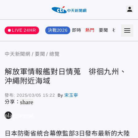
LIVE 24HR
決戰2026
即時
熱門
要聞
社會
娛樂
中天新聞網
要聞
總覽
解放軍情報艦對日情蒐 徘徊九州、
沖繩附近海域
發布:
2025/03/05 15:22
By
宋玉寧
share
分享：
play_arrow
日本防衛省統合幕僚監部3日發布最新的大陸