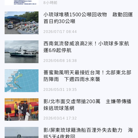
8小時前
小琉球堆積1500公噸回收物 啟動回運
首日約30公噸
2026/07/17 08:44
西南氣流發威浪高2米！小琉球多家航
運6/9起停航
2026/06/08 16:38
薔蜜颱風明天最接近台灣！北部東北部
防陣雨 下週四雨水來襲
2026/05/31 19:35
影/北市面交虛幣搶200萬 主嫌帶傳播
妹逃琉球落網
2026/03/14 17:32
影/屏東琉球籍漁船百浬外失去動力 海
巡5天4夜救回