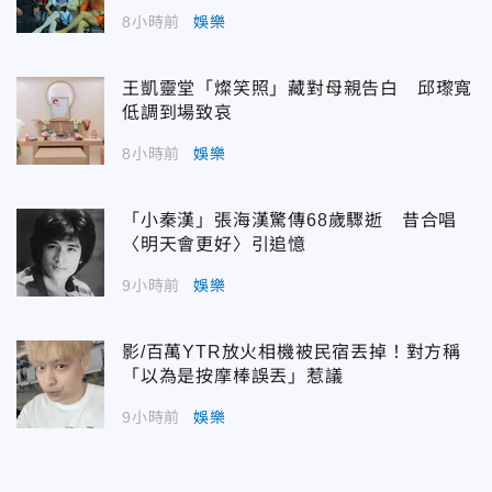
8小時前
娛樂
王凱靈堂「燦笑照」藏對母親告白 邱瓈寬
低調到場致哀
8小時前
娛樂
「小秦漢」張海漢驚傳68歲驟逝 昔合唱
〈明天會更好〉引追憶
9小時前
娛樂
影/百萬YTR放火相機被民宿丟掉！對方稱
「以為是按摩棒誤丟」惹議
9小時前
娛樂