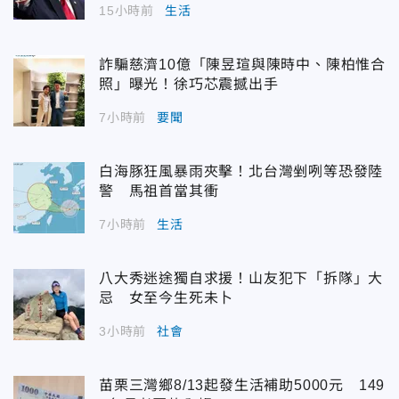
15小時前
生活
詐騙慈濟10億「陳昱瑄與陳時中、陳柏惟合
照」曝光！徐巧芯震撼出手
7小時前
要聞
白海豚狂風暴雨夾擊！北台灣剉咧等恐發陸
警 馬祖首當其衝
7小時前
生活
八大秀迷途獨自求援！山友犯下「拆隊」大
忌 女至今生死未卜
3小時前
社會
苗栗三灣鄉8/13起發生活補助5000元 149