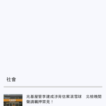
社會
兆基屋管李建成涉背信案滾雪球 北檢晚間
聲請羈押禁見！