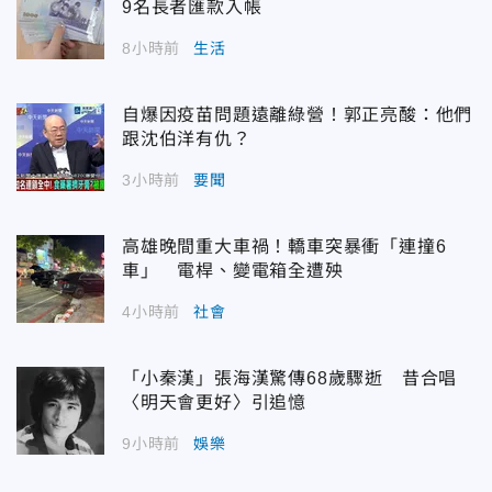
9名長者匯款入帳
8小時前
生活
自爆因疫苗問題遠離綠營！郭正亮酸：他們
跟沈伯洋有仇？
3小時前
要聞
高雄晚間重大車禍！轎車突暴衝「連撞6
車」 電桿、變電箱全遭殃
4小時前
社會
「小秦漢」張海漢驚傳68歲驟逝 昔合唱
〈明天會更好〉引追憶
9小時前
娛樂