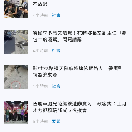
不放過
4小時前
社會
噁碰李多慧又酒駕！花蓮鄉長室副主任「抓
包二度酒駕」閃電請辭
4小時前
社會
影/士林路邊天降麻將牌險砸路人 警調監
視器追來源
4小時前
社會
伍麗華胞兄范織欽遭辦貪污 政客爽：上月
才力挺賴瑞隆成立後援會
5小時前
要聞