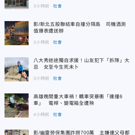
3小時前
社會
影/新北五股聯結車自撞分隔島 司機酒測
值爆表遭送辦
3小時前
社會
八大秀迷途獨自求援！山友犯下「拆隊」大
忌 女至今生死未卜
3小時前
社會
高雄晚間重大車禍！轎車突暴衝「連撞6
車」 電桿、變電箱全遭殃
4小時前
社會
影/幽靈勞保集團詐撈700萬 主嫌連父母都