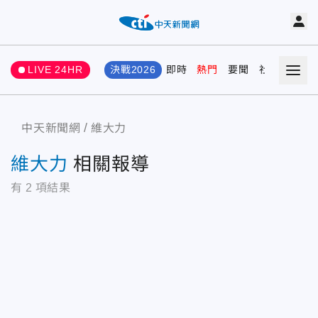
LIVE 24HR
決戰2026
即時
熱門
要聞
社會
娛樂
中天新聞網
維大力
維大力
相關報導
有
2
項結果