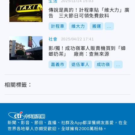
生活
2025/11/14 15:03
傳說是真的！計程車貼「維大力」廣
告 三大節日可領免費飲料
計程車
維大力
搬運
...
社會
2025/04/22 17:41
影/獨！成功嶺軍人販賣機買到「蟑
螂奶茶」 廠商：查無來源
嘉義市
退伍軍人
成功嶺
...
相關標籤：
新聞、影音、節目、直播、社群及App都深獲網友喜愛，在全
世界各地華人亦頗受歡迎，全球擁有2000萬粉絲。