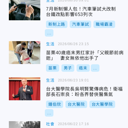
生活
2026/06/30 09:01
7月新制懶人包！汽車筆試大改制
台鐵改點影響653列次
新制上路
汽車筆試
職場霸凌
...
生活
2026/06/26 23:15
苗栗40歲癌末男扛家計「父親節前病
逝」 妻女無依他出手了
苗栗
男子
癌末
...
生活
2026/06/23 19:01
台大醫學院長吳明賢驚傳病危！衛福
部長石崇良：盼各界替俠醫集氣
鍾伯欣
台大醫院
台大醫學院
...
社會
2026/06/22 17:16