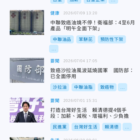
健康
2026/07/09 13:20
中聯致癌油燒不停！衛福部：4至6月
產品「明午全面下架」
中聯油品
苯駢芘
預防性下架
...
要聞
2026/07/04 17:05
致癌沙拉油風波延燒國軍 國防部：
已全面停用
沙拉油
中聯油脂
致癌物
...
要聞
2026/07/01 15:31
打造台灣好生活 賴清德提4個手
段：加薪、減稅、增福利、少負擔
民進黨
台灣好生活
賴清德
...