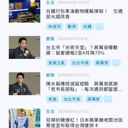
生活
2026/05/07 15:59
台鐵行包車淪動物運輸煉獄！ 交通
部允諾改善
林淑芬
動保
台鐵
...
要聞
2026/05/05 19:31
台北市「米奇天堂」？蔣萬安曝數
據：鼠害通報2至4月降70%
安鼠之亂
台北市長
蔣萬安
...
要聞
2026/05/05 18:14
陳水扁傳授滅鼠經驗 蔣萬安感謝
「老市長提點」：每次遇到都當面請
教市政
老鼠
台北市長
蔣萬安
...
生活
2026/05/02 15:35
狂掃砂糖爆紅！日本蘋果糖老闆池田
喬俊宣布取得台灣健保卡