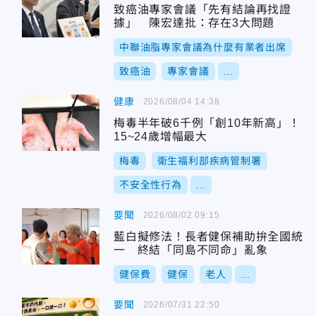
致癌油專家會議「先有結論再找證
據」 陳宏達批：存在3大問題
中聯油脂專家會議為什麼有業者出席
致癌油
專家會議
...
健康
2026/08/04 14:38
梅毒半年破6千例「創10年新高」！
15~24歲增幅最大
梅毒
衛生福利部疾病管制署
不安全性行為
...
要聞
2026/08/02 09:15
藍白擬修法！長者健保補助拚全國統
一 終結「同島不同命」亂象
健保費
健保
老人
...
要聞
2026/07/31 22:50