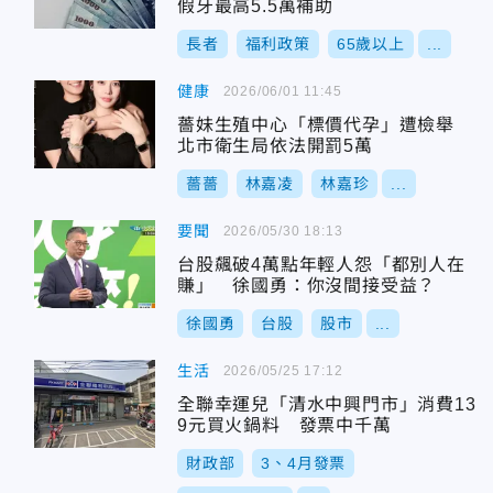
假牙最高5.5萬補助
長者
福利政策
65歲以上
...
健康
2026/06/01 11:45
薔妹生殖中心「標價代孕」遭檢舉
北市衛生局依法開罰5萬
薔薔
林嘉凌
林嘉珍
...
要聞
2026/05/30 18:13
台股飆破4萬點年輕人怨「都別人在
賺」 徐國勇：你沒間接受益？
徐國勇
台股
股市
...
生活
2026/05/25 17:12
全聯幸運兒「清水中興門市」消費13
9元買火鍋料 發票中千萬
財政部
3、4月發票