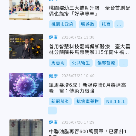
桃園婦幼三大補助升級 全台首創配
偶也能搭「好孕專車」
桃園市政府
張善政
托育
...
健康
2026/07/22 13:38
善用智慧科技翻轉偏鄉醫療 臺大雲
林分院院長馬惠明獲115年衛生福利
專業獎章
馬惠明
公共衛生
偏鄉醫療
...
健康
2026/07/22 10:40
單周暴增6成！新冠疫情8月將達高
峰 醫：傳染力很強
新冠肺炎
抗病毒藥物
NB.1.8.1
...
健康
2026/07/20 17:29
中聯油脂再吞600萬罰單！已累計1.