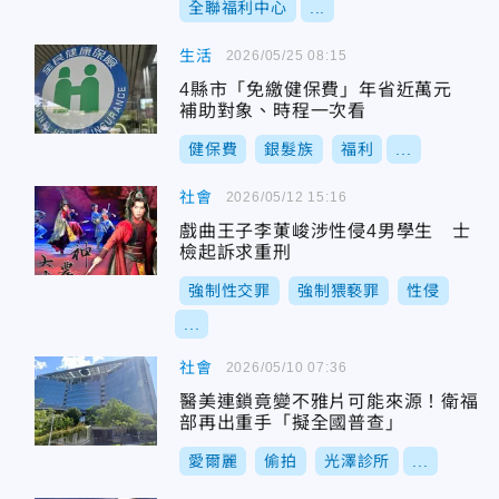
全聯福利中心
...
生活
2026/05/25 08:15
4縣市「免繳健保費」年省近萬元
補助對象、時程一次看
健保費
銀髮族
福利
...
社會
2026/05/12 15:16
戲曲王子李菄峻涉性侵4男學生 士
檢起訴求重刑
強制性交罪
強制猥褻罪
性侵
...
社會
2026/05/10 07:36
醫美連鎖竟變不雅片可能來源！衛福
部再出重手「擬全國普查」
愛爾麗
偷拍
光澤診所
...