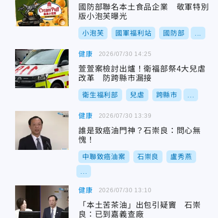
國防部聯名本土食品企業 敬軍特別
版小泡芙曝光
小泡芙
國軍福利站
國防部
...
健康
2026/07/30 14:25
萱萱案檢討出爐！衛福部祭4大兒虐
改革 防跨縣市漏接
衛生福利部
兒虐
跨縣市
...
健康
2026/07/30 13:39
誰是致癌油門神？石崇良：問心無
愧！
中聯致癌油案
石崇良
盧秀燕
...
健康
2026/07/30 13:10
「本土苦茶油」出包引疑竇 石崇
良：已到嘉義查廠