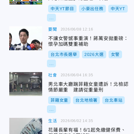
中天YT節目
小豪出任務
中天YT
...
要聞
2026/06/08 12:16
不讓女警憾事重演！蔣萬安拋重磅：
懷孕加碼雙重補助
台北市長選舉
2026大選
女警
...
社會
2026/06/04 16:35
男北車大廳踹菲籍女童遭訴！北檢認
情節嚴重 建請從重量刑
菲籍女童
台北地檢署
台北車站
...
生活
2026/06/02 14:35
花蓮長輩有福！6/1起免繳健保費、