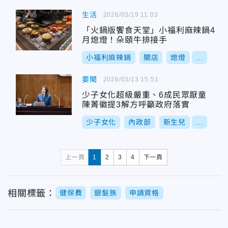
生活
2026/03/19 11:03
「火鍋版饗食天堂」小福利麻辣鍋4
月熄燈！朵頤牛排接手
小福利麻辣鍋
關店
熄燈
...
要聞
2026/03/13 15:51
少子女化超級嚴重、6成民眾厭童
陳菁徽提3解方呼籲政府落實
少子女化
內政部
新生兒
...
上一頁
1
2
3
4
下一頁
相關標籤：
健保費
銀髮族
申請資格