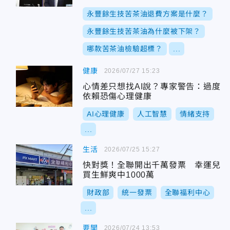
永豐餘生技苦茶油退費方案是什麼？
永豐餘生技苦茶油為什麼被下架？
哪款苦茶油檢驗超標？
...
健康
2026/07/27 15:23
心情差只想找AI說？專家警告：過度
依賴恐傷心理健康
AI心理健康
人工智慧
情緒支持
...
生活
2026/07/25 15:27
快對獎！全聯開出千萬發票 幸運兒
買生鮮爽中1000萬
財政部
統一發票
全聯福利中心
...
要聞
2026/07/24 13:53