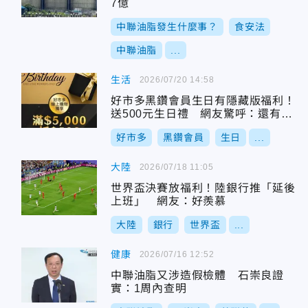
7億
中聯油脂發生什麼事？
食安法
中聯油脂
...
生活
2026/07/20 14:58
好市多黑鑽會員生日有隱藏版福利！
送500元生日禮 網友驚呼：還有這
好康
好市多
黑鑽會員
生日
...
大陸
2026/07/18 11:05
世界盃決賽放福利！陸銀行推「延後
上班」 網友：好羨慕
大陸
銀行
世界盃
...
健康
2026/07/16 12:52
中聯油脂又涉造假檢體 石崇良證
實：1周內查明