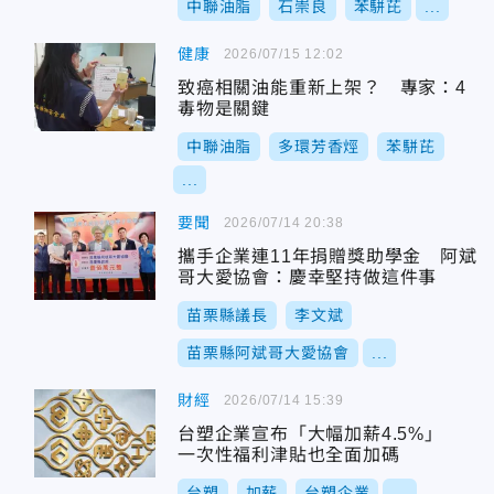
中聯油脂
石崇良
苯駢芘
...
健康
2026/07/15 12:02
致癌相關油能重新上架？ 專家：4
毒物是關鍵
中聯油脂
多環芳香烴
苯駢芘
...
要聞
2026/07/14 20:38
攜手企業連11年捐贈獎助學金 阿斌
哥大愛協會：慶幸堅持做這件事
苗栗縣議長
李文斌
苗栗縣阿斌哥大愛協會
...
財經
2026/07/14 15:39
台塑企業宣布「大幅加薪4.5%」
一次性福利津貼也全面加碼
台塑
加薪
台塑企業
...