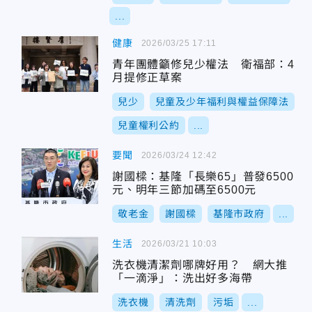
...
健康
2026/03/25 17:11
青年團體籲修兒少權法 衛福部：4
月提修正草案
兒少
兒童及少年福利與權益保障法
兒童權利公約
...
要聞
2026/03/24 12:42
謝國樑：基隆「長樂65」普發6500
元、明年三節加碼至6500元
敬老金
謝國樑
基隆市政府
...
生活
2026/03/21 10:03
洗衣機清潔劑哪牌好用？ 網大推
「一滴淨」：洗出好多海帶
洗衣機
清洗劑
污垢
...