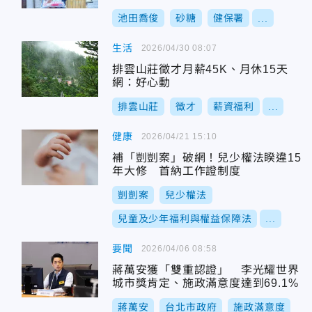
池田喬俊
砂糖
健保署
...
生活
2026/04/30 08:07
排雲山莊徵才月薪45K、月休15天
網：好心動
排雲山莊
徵才
薪資福利
...
健康
2026/04/21 15:10
補「剴剴案」破網！兒少權法睽違15
年大修 首納工作證制度
剴剴案
兒少權法
兒童及少年福利與權益保障法
...
要聞
2026/04/06 08:58
蔣萬安獲「雙重認證」 李光耀世界
城市獎肯定、施政滿意度達到69.1%
蔣萬安
台北市政府
施政滿意度