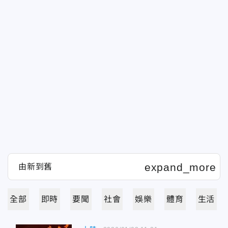
全部
即時
要聞
社會
娛樂
體育
生活