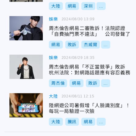
大陸
網易
深圳
...
娛樂
2024/08/30 13:09
周杰倫告網易二審敗訴！法院認證
「自費抽門票不違法」 公司發聲了
網易
敗訴
杰威爾
...
娛樂
2024/08/29 18:35
周杰倫告網易「不正當競爭」敗訴
杭州法院：對網路話題應有容忍義務
周杰倫
網易
敗訴
...
大陸
2024/08/11 12:15
陸網遊公司暑假增「人臉識別度」！
每玩一局驗證一次臉
大陸
騰訊
網易
...