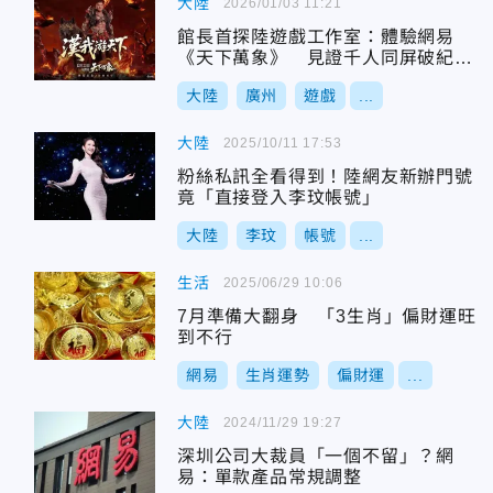
大陸
2026/01/03 11:21
館長首探陸遊戲工作室：體驗網易
《天下萬象》 見證千人同屏破紀錄
之戰
大陸
廣州
遊戲
...
大陸
2025/10/11 17:53
粉絲私訊全看得到！陸網友新辦門號
竟「直接登入李玟帳號」
大陸
李玟
帳號
...
生活
2025/06/29 10:06
7月準備大翻身 「3生肖」偏財運旺
到不行
網易
生肖運勢
偏財運
...
大陸
2024/11/29 19:27
深圳公司大裁員「一個不留」？網
易：單款產品常規調整