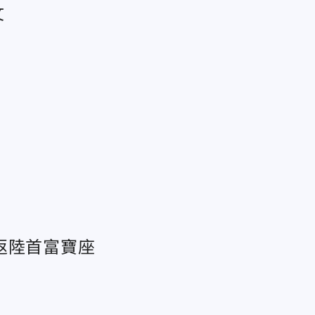
文
返陸首富寶座