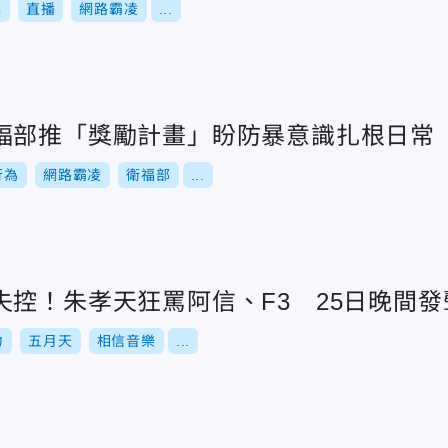
暴
直播
網路霸凌
...
福部推「獎勵計畫」盼防暴意識扎根日常
行為
網路霸凌
衛福部
...
失控！朱孝天狂罵阿信、F3 25日晚間
力
五月天
相信音樂
...