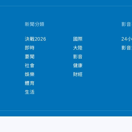
新聞分類
影音
決戰2026
國際
24
即時
大陸
影音
要聞
影音
社會
健康
娛樂
財經
體育
生活
中天新聞網版權所有 © 2022 CTiTV Inc. all Right
China Times Group