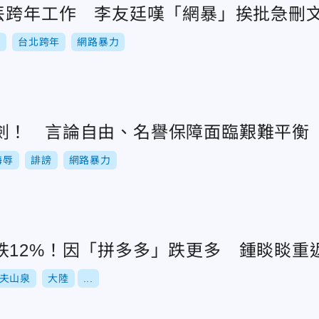
議丟跨年工作 李友廷嘆「網暴」挨批急刪
年
台北跨年
網路暴力
劍！ 言論自由、名譽保障面臨艱難平衡
侮辱
誹謗
網路暴力
跌12%！因「拼多多」跌更多 鍾睒睒重
夫山泉
大陸
...