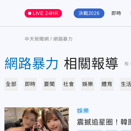
LIVE 24HR
決戰2026
即時
中天新聞網
網路暴力
網路暴力
相關報導
有
全部
即時
要聞
社會
娛樂
體育
生
娛樂
震撼追星圈！韓團