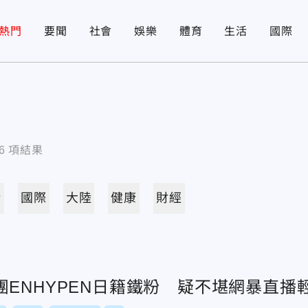
熱門
要聞
社會
娛樂
體育
生活
國際
6
項結果
活
國際
大陸
健康
財經
ENHYPEN日籍鐵粉 疑不堪網暴直播