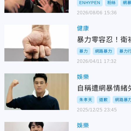
ENHYPEN
粉絲
網
2026/08/06 15:36
健康
暴力零容忍！衛
暴力
網路暴力
暴力
2026/04/11 17:32
娛樂
自稱遭網暴情緒
朱孝天
道歉
網路暴
2025/12/25 23:45
娛樂