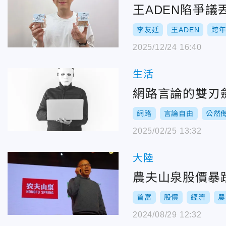
王ADEN陷爭
李友廷
王ADEN
跨
2025/12/24 16:40
生活
網路言論的雙刃
網路
言論自由
公然
2025/02/25 13:32
大陸
農夫山泉股價暴
首富
股價
經濟
農
2024/08/29 12:32