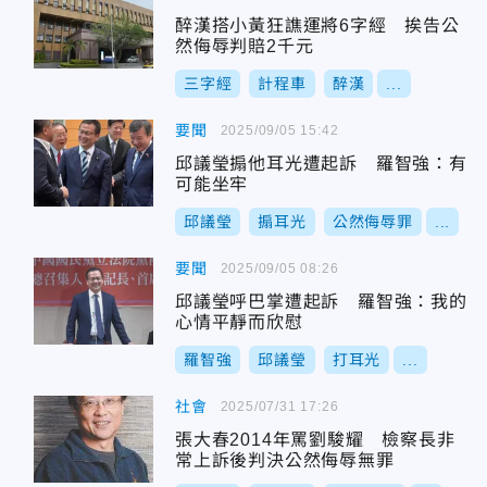
醉漢搭小黃狂譙運將6字經 挨告公
然侮辱判賠2千元
三字經
計程車
醉漢
...
要聞
2025/09/05 15:42
邱議瑩搧他耳光遭起訴 羅智強：有
可能坐牢
邱議瑩
搧耳光
公然侮辱罪
...
要聞
2025/09/05 08:26
邱議瑩呼巴掌遭起訴 羅智強：我的
心情平靜而欣慰
羅智強
邱議瑩
打耳光
...
社會
2025/07/31 17:26
張大春2014年罵劉駿耀 檢察長非
常上訴後判決公然侮辱無罪