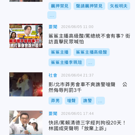
羈押禁見
聲請羈押禁見
矢板明夫
...
要聞
2026/06/05 11:00
鯊鯊主播高級酸/罵總統不會有事? 街
訪直擊民眾喊怕
鯊鯊主播
鯊鯊主播高級酸
鯊鯊主播李珮瑄
...
社會
2026/06/04 21:37
影/北市莽男會車不爽譙警嗆聲 公
然侮辱判罰3千
莽男
嗆聲
譙警
...
要聞
2026/06/01 17:44
快訊/罵賴清德三字經判拘役20天！
林國成突聲明「放棄上訴」