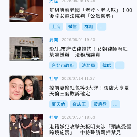
大陸
2026/08/06 15:48
群組酸前老闆「老登、老人味」！00
後陸女遭法院判「公然侮辱」
上海
微信
群組
...
要聞
2026/08/01 19:53
影/北市府法律諮詢！女朝律師潑紅
茶遭送辦 法務局譴責
台北市政府
法務局
律師
...
社會
2026/07/14 11:27
控前妻偷紅包等6大罪！夜店大亨夏
天倫三度敗訴確定
夏天倫
夜店王
黃廉盈
...
社會
2026/07/07 18:03
港籍嫌犯攻擊矢板明夫涉「預謀受僱
跨境施暴」 中檢聲請羈押禁見