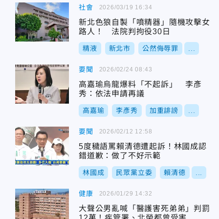
社會
2026/03/19 16:34
新北色狼自製「噴精器」隨機攻擊女
路人！ 法院判拘役30日
精液
新北市
公然侮辱罪
...
要聞
2026/02/24 08:43
高嘉瑜烏龍爆料「不起訴」 李彥
秀：依法申請再議
高嘉瑜
李彥秀
加重誹謗
...
要聞
2026/02/12 12:58
5度穢語罵賴清德遭起訴！林國成認
錯道歉：做了不好示範
林國成
民眾黨立委
賴清德
...
健康
2026/01/29 14:32
大聲公男亂喊「醫護害死弟弟」判罰
12萬！疾管署、北榮都曾受害