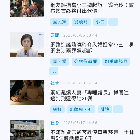
網友誣指當小三遭起訴 翁曉玲：散
布謠言終將付出代價
國民黨
翁曉玲
小三
...
要聞
2025/06/06 18:44
網路造謠翁曉玲介入婚姻當小三 男
網友涉兩罪遭起訴
國民黨
公然侮辱罪
加重誹謗罪
...
社會
2025/05/28 17:54
網紅亂爆人妻「專睡處長」博關注
遭判刑還得賠20萬
網紅
凱薩琳・孔
誹謗
...
社會
2025/05/17 14:56
不滿雜貨店顧客亂停車丟菸蒂！士林
男5句髒話遭罰6千