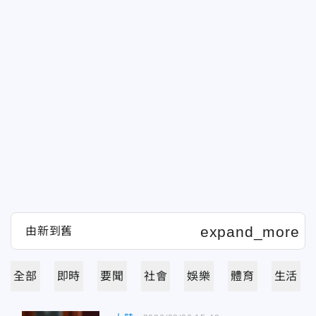
全部
即時
要聞
社會
娛樂
體育
生活