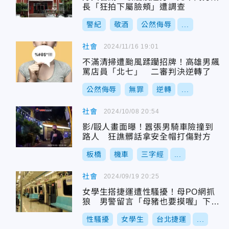
長「狂拍下屬臉頰」遭調查
警紀
敬酒
公然侮辱
...
社會
2024/11/16 19:01
不滿清掃遭颱風蹂躪招牌！高雄男飆
罵店員「北七」 二審判決逆轉了
公然侮辱
無罪
逆轉
...
社會
2024/10/08 20:54
影/毆人畫面曝！囂張男騎車險撞到
路人 狂譙髒話拿安全帽打傷對方
板橋
機車
三字經
...
社會
2024/09/19 20:25
女學生搭捷運遭性騷擾！母PO網抓
狼 男警留言「母豬也要摸喔」下場
慘了
性騷擾
女學生
台北捷運
...