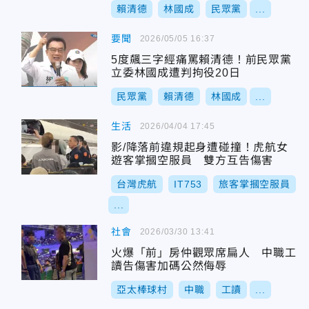
賴清德
林國成
民眾黨
...
要聞
2026/05/05 16:37
5度飆三字經痛罵賴清德！前民眾黨
立委林國成遭判拘役20日
民眾黨
賴清德
林國成
...
生活
2026/04/04 17:45
影/降落前違規起身遭碰撞！虎航女
遊客掌摑空服員 雙方互告傷害
台灣虎航
IT753
旅客掌摑空服員
...
社會
2026/03/30 13:41
火爆「前」房仲觀眾席扁人 中職工
讀告傷害加碼公然侮辱
亞太棒球村
中職
工讀
...