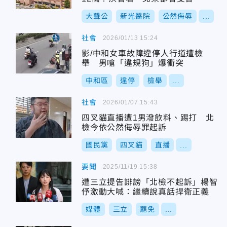
大聲公
新光醫院
公然侮辱
...
社會
2026/01/13 15:24
影/中和女車故障違停人行道遭檢
舉 男嗆「違規狗」爆衝突
中和區
違停
檢舉
...
社會
2026/01/07 15:43
四叉貓直播遭1男潑飲料、踢打 北
檢今依公然侮辱罪起訴
國民黨
四叉貓
直播
...
要聞
2025/11/19 15:38
遭三立提告誹謗「北檢不起訴」楊智
伃激動大喊：繼續說真話捍衛正義
媒體
三立
罷免
...