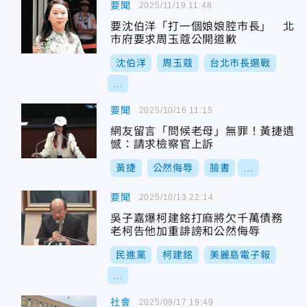
要聞
2025/11/19 11:48
要沈伯洋「打一個娘娘腔市長」 北
市府要求周玉蔻公開道歉
沈伯洋
周玉蔻
台北市長選戰
...
要聞
2025/10/16 11:15
網友留言「問候老母」無罪！黃捷遺
憾：請求檢察官上訴
黃捷
公然侮辱
臉書
...
要聞
2025/10/13 22:14
吳子嘉爆柯建銘打麻將欠千萬債務
老柯告他加重誹謗和公然侮辱
民進黨
柯建銘
美麗島電子報
...
社會
2025/09/17 19:49