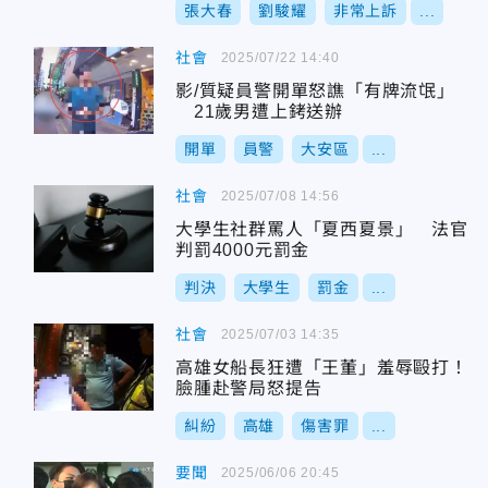
張大春
劉駿耀
非常上訴
...
社會
2025/07/22 14:40
影/質疑員警開單怒譙「有牌流氓」
21歲男遭上銬送辦
開單
員警
大安區
...
社會
2025/07/08 14:56
大學生社群罵人「夏西夏景」 法官
判罰4000元罰金
判決
大學生
罰金
...
社會
2025/07/03 14:35
高雄女船長狂遭「王董」羞辱毆打！
臉腫赴警局怒提告
糾紛
高雄
傷害罪
...
要聞
2025/06/06 20:45