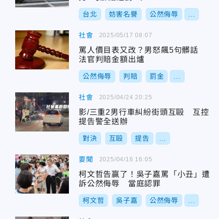
台北
妨害名譽
公然侮辱
...
社會
2025/05/17 08:07
罵人價目表又改？男怒飆5句髒話
法官判賠金額出爐
公然侮辱
判賠
罰金
...
社會
2025/04/24 20:25
影/三重2男行車糾紛街頭互毆 互控
提告警全送辦
對決
互毆
提告
...
要聞
2025/04/16 16:05
柯文哲告贏了！吳子嘉罵「小丑」遭
訴公然侮辱 當庭認罪
柯文哲
吳子嘉
公然侮辱
...