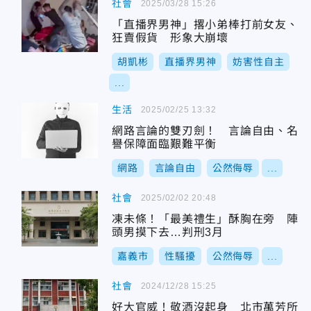
社會
2025/03/28 15:26
「直播界男神」撂小弟棒打前女友、
狂賣假貨 形象大崩壞
胡凱彬
直播界男神
妨害性自主
...
生活
2025/02/25 13:32
網路言論的雙刃劍！ 言論自由、名
譽保障面臨艱難平衡
網路
言論自由
公然侮辱
...
社會
2025/02/02 20:48
凍未條！「最美禮生」酥胸在旁 陣
頭男摸下去…判刑3月
嘉義市
性騷擾
公然侮辱
...
社會
2024/12/28 15:25
好大官威！敬酒沒起身 北市萬芳所