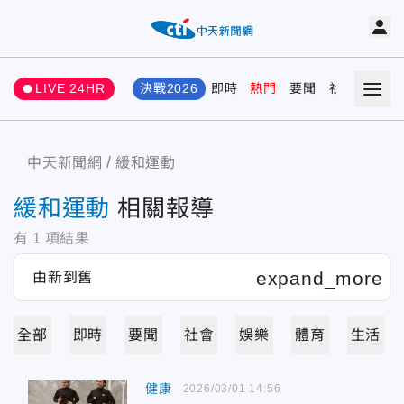
LIVE 24HR
決戰2026
即時
熱門
要聞
社會
娛樂
中天新聞網
緩和運動
緩和運動
相關報導
有
1
項結果
全部
即時
要聞
社會
娛樂
體育
生活
健康
2026/03/01 14:56