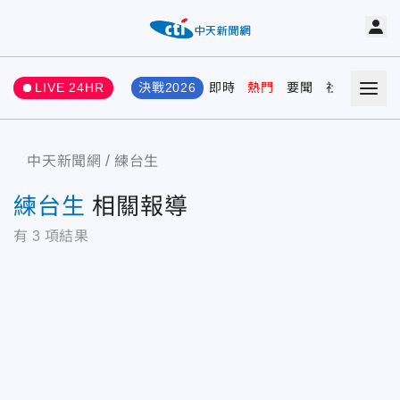
LIVE 24HR
決戰2026
即時
熱門
要聞
社會
娛樂
中天新聞網
練台生
練台生
相關報導
有
3
項結果