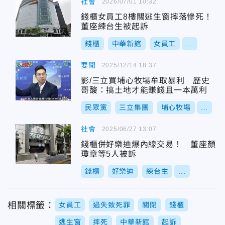
社會
2026/07/01 10:32
錢櫃女員工8樓關逃生窗摔落慘死！
董座練台生被起訴
錢櫃
中華新館
女員工
...
要聞
2025/12/14 18:37
影/三立買埔心牧場牟取暴利 歷史
哥酸：搞土地才能賺錢且一本萬利
民眾黨
三立集團
埔心牧場
...
社會
2025/06/27 13:07
錢櫃併好樂迪爆內線交易！ 董座顏
瓊章等5人被訴
錢櫃
好樂迪
練台生
...
相關標籤：
女員工
過失致死罪
關閉
錢櫃
逃生窗
摔死
中華新館
起訴