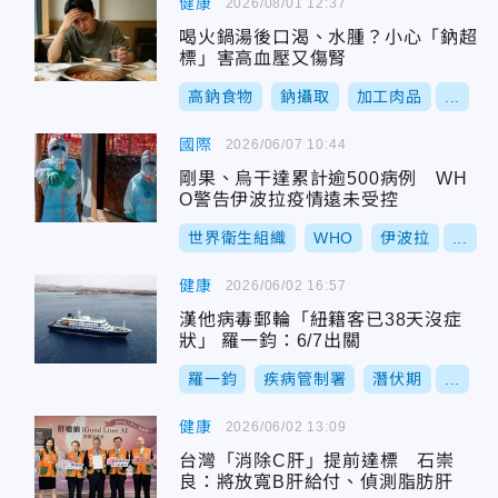
健康
2026/08/01 12:37
喝火鍋湯後口渴、水腫？小心「鈉超
標」害高血壓又傷腎
高鈉食物
鈉攝取
加工肉品
...
國際
2026/06/07 10:44
剛果、烏干達累計逾500病例 WH
O警告伊波拉疫情遠未受控
世界衛生組織
WHO
伊波拉
...
健康
2026/06/02 16:57
漢他病毒郵輪「紐籍客已38天沒症
狀」 羅一鈞：6/7出關
羅一鈞
疾病管制署
潛伏期
...
健康
2026/06/02 13:09
台灣「消除C肝」提前達標 石崇
良：將放寬B肝給付、偵測脂肪肝