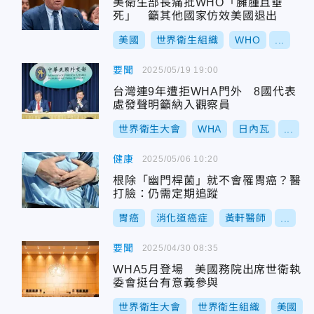
美衛生部長痛批WHO「臃腫且垂
死」 籲其他國家仿效美國退出
美國
世界衛生組織
WHO
...
要聞
2025/05/19 19:00
台灣連9年遭拒WHA門外 8國代表
處發聲明籲納入觀察員
世界衛生大會
WHA
日內瓦
...
健康
2025/05/06 10:20
根除「幽門桿菌」就不會罹胃癌？醫
打臉：仍需定期追蹤
胃癌
消化道癌症
黃軒醫師
...
要聞
2025/04/30 08:35
WHA5月登場 美國務院出席世衛執
委會挺台有意義參與
世界衛生大會
世界衛生組織
美國