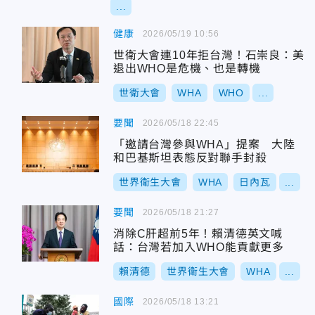
...
健康
2026/05/19 10:56
世衛大會連10年拒台灣！石崇良：美
退出WHO是危機、也是轉機
世衛大會
WHA
WHO
...
要聞
2026/05/18 22:45
「邀請台灣參與WHA」提案 大陸
和巴基斯坦表態反對聯手封殺
世界衛生大會
WHA
日內瓦
...
要聞
2026/05/18 21:27
消除C肝超前5年！賴清德英文喊
話：台灣若加入WHO能貢獻更多
賴清德
世界衛生大會
WHA
...
國際
2026/05/18 13:21