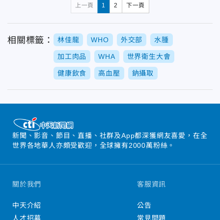
上一頁
1
2
下一頁
相關標籤：
林佳龍
WHO
外交部
水腫
加工肉品
WHA
世界衛生大會
健康飲食
高血壓
鈉攝取
新聞、影音、節目、直播、社群及App都深獲網友喜愛，在全
世界各地華人亦頗受歡迎，全球擁有2000萬粉絲。
關於我們
客服資訊
中天介紹
公告
人才招募
常見問題