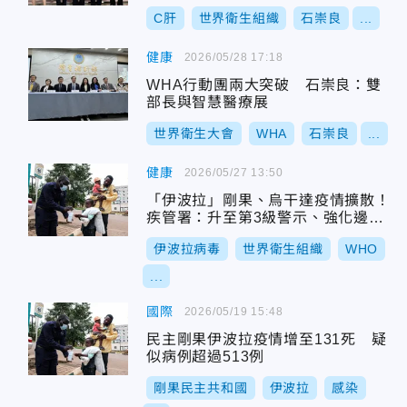
C肝
世界衛生組織
石崇良
...
健康
2026/05/28 17:18
WHA行動團兩大突破 石崇良：雙
部長與智慧醫療展
世界衛生大會
WHA
石崇良
...
健康
2026/05/27 13:50
「伊波拉」剛果、烏干達疫情擴散！
疾管署：升至第3級警示、強化邊境
聯防
伊波拉病毒
世界衛生組織
WHO
...
國際
2026/05/19 15:48
民主剛果伊波拉疫情增至131死 疑
似病例超過513例
剛果民主共和國
伊波拉
感染