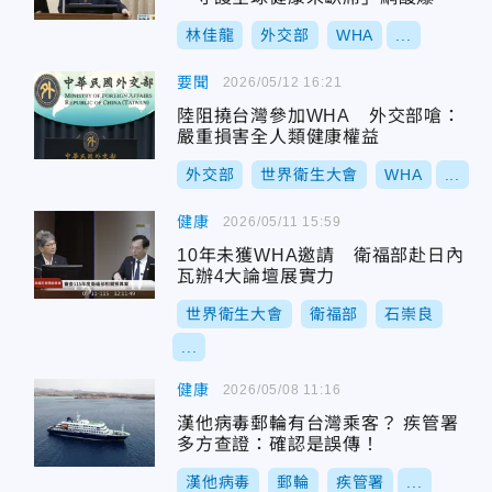
林佳龍
外交部
WHA
...
要聞
2026/05/12 16:21
陸阻撓台灣參加WHA 外交部嗆：
嚴重損害全人類健康權益
外交部
世界衛生大會
WHA
...
健康
2026/05/11 15:59
10年未獲WHA邀請 衛福部赴日內
瓦辦4大論壇展實力
世界衛生大會
衛福部
石崇良
...
健康
2026/05/08 11:16
漢他病毒郵輪有台灣乘客？ 疾管署
多方查證：確認是誤傳！
漢他病毒
郵輪
疾管署
...