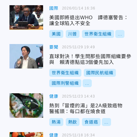
國際
2026/01/14 16:36
美國即將退出WHO 譚德塞警告：
讓全球陷入不安全
美國
川普
世界衛生組織
...
要聞
2025/11/29 19:49
直球對決！學生問那些國際組織要參
與 賴清德點這3個優先加入
世界衛生組織
國際民航組織
國際刑警組織
...
健康
2025/11/23 14:43
熱到「冒煙的湯」是2A級致癌物
醫搖頭：每口都在燒食道
熱湯
熱飲
食道癌
...
健康
2025/11/18 16:34