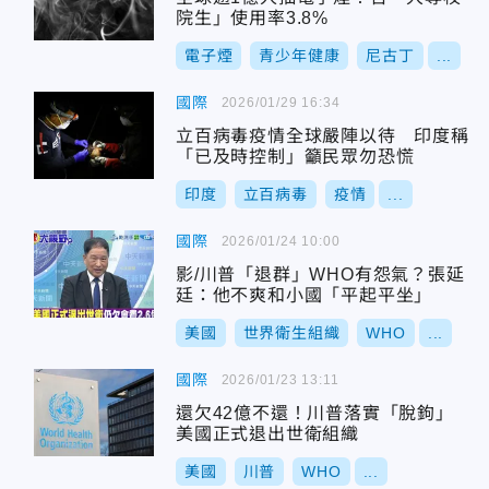
院生」使用率3.8%
電子煙
青少年健康
尼古丁
...
國際
2026/01/29 16:34
立百病毒疫情全球嚴陣以待 印度稱
「已及時控制」籲民眾勿恐慌
印度
立百病毒
疫情
...
國際
2026/01/24 10:00
影/川普「退群」WHO有怨氣？張延
廷：他不爽和小國「平起平坐」
美國
世界衛生組織
WHO
...
國際
2026/01/23 13:11
還欠42億不還！川普落實「脫鉤」
美國正式退出世衛組織
美國
川普
WHO
...