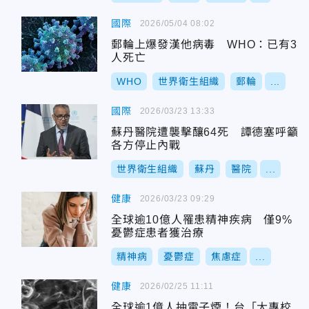
國際
2026/05/04 08:02
郵輪上爆發漢他病毒 WHO：已有3
人死亡
WHO
世界衛生組織
郵輪
...
國際
2026/03/23 13:33
蘇丹醫院遭襲擊釀64死 譚德塞呼籲
各方停止內戰
世界衛生組織
蘇丹
醫院
...
健康
2026/03/23 09:29
全球逾10億人罹患精神疾病 僅9%
憂鬱症患者獲治療
精神病
憂鬱症
焦慮症
...
健康
2026/02/25 11:11
全球逾1億人抽電子煙！台「大專校