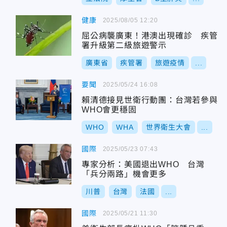
健康
2025/08/05 12:20
屈公病襲廣東！港澳出現確診 疾管
署升級第二級旅遊警示
廣東省
疾管署
旅遊疫情
...
要聞
2025/05/24 16:08
賴清德接見世衛行動團：台灣若參與
WHO會更穩固
WHO
WHA
世界衛生大會
...
國際
2025/05/23 07:43
專家分析：美國退出WHO 台灣
「兵分兩路」機會更多
川普
台灣
法國
...
國際
2025/05/21 11:30