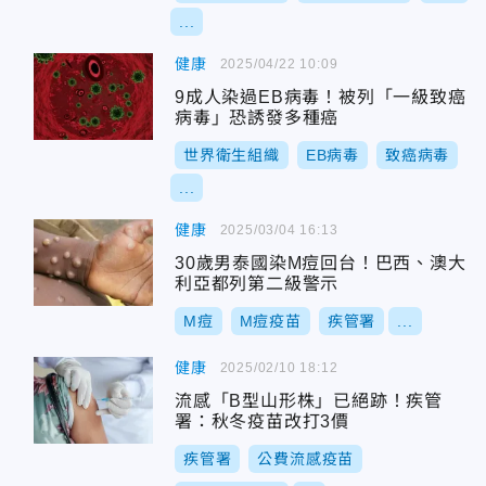
...
健康
2025/04/22 10:09
9成人染過EB病毒！被列「一級致癌
病毒」恐誘發多種癌
世界衛生組織
EB病毒
致癌病毒
...
健康
2025/03/04 16:13
30歲男泰國染M痘回台！巴西、澳大
利亞都列第二級警示
M痘
M痘疫苗
疾管署
...
健康
2025/02/10 18:12
流感「B型山形株」已絕跡！疾管
署：秋冬疫苗改打3價
疾管署
公費流感疫苗