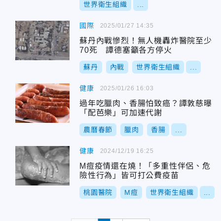
世界衛生組織
...
國際
2025/01/27 14:35
蘇丹內戰慘烈！無人機轟炸醫院至少
70死 譚德塞籲各方停火
蘇丹
內戰
世界衛生組織
...
健康
2025/01/26 16:03
過年吃臘肉、香腸怕致癌？譚敦慈曝
「配芭樂」可加速代謝
農曆春節
臘肉
香腸
...
健康
2024/12/19 16:25
M痘疫情還在燒！「多重性伴侶、危
險性行為」皆可打公費疫苗
桃園醫院
M痘
世界衛生組織
...