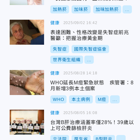
加熱菸
加味菸
加味加熱菸
...
健康
2025/09/02 16:42
表達困難、性格改變是失智症前兆
醫籲：把握治療黃金期
失智症
國際失智症協會
世界衛生組織
...
健康
2025/08/28 14:18
WHO延長M痘緊急狀態 疾管署：8
月新增3例本土個案
WHO
本土病例
M痘
...
健康
2025/08/05 16:08
台灣B肝治療涵蓋率僅28%！39歲以
上可公費篩檢肝炎
立法院
厚生省
B型肝炎
...