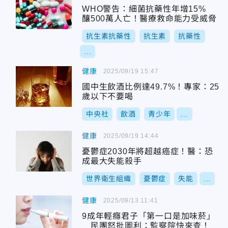
WHO警告：細菌抗藥性年增15%
釀500萬人亡！醫療救命能力受威脅
抗生素抗藥性
抗生素
抗藥性
...
健康
2025/09/19 15:47
國中生飲酒比例達49.7%！專家：25
歲以下不要喝
中央社
飲酒
青少年
...
健康
2025/09/19 14:44
憂鬱症2030年將超越癌症！醫：恐
成最大失能殺手
世界衛生組織
憂鬱症
失能
...
健康
2025/09/13 11:41
9成年輕癮君子「第一口是加味菸」
民團怒批圖利：監察院快來查！