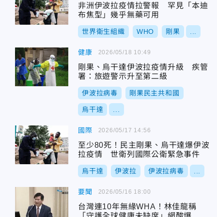
非洲伊波拉疫情拉警報 罕見「本迪
布焦型」幾乎無藥可用
世界衛生組織
WHO
剛果
...
健康
2026/05/18 10:49
剛果、烏干達伊波拉疫情升級 疾管
署：旅遊警示升至第二級
伊波拉病毒
剛果民主共和國
烏干達
...
國際
2026/05/17 14:56
至少80死！民主剛果、烏干達爆伊波
拉疫情 世衛列國際公衛緊急事件
烏干達
伊波拉
伊波拉病毒
...
要聞
2026/05/16 18:00
台灣連10年無緣WHA！林佳龍稱
「守護全球健康未缺席」網酸爆