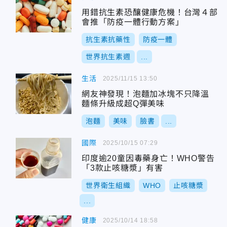
用錯抗生素恐釀健康危機！台灣４部
會推「防疫一體行動方案」
抗生素抗藥性
防疫一體
世界抗生素週
...
生活
2025/11/15 13:50
網友神發現！泡麵加冰塊不只降溫
麵條升級成超Q彈美味
泡麵
美味
臉書
...
國際
2025/10/15 07:29
印度逾20童因毒藥身亡！WHO警告
「3款止咳糖漿」有害
世界衛生組織
WHO
止咳糖漿
...
健康
2025/10/14 18:58