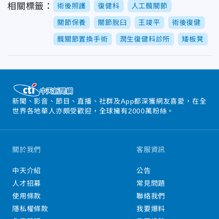
相關標籤：
術後照護
復健科
人工髖關節
關節保養
關節脫臼
王竣平
術後復健
髖關節置換手術
潤生復健科診所
矮板凳
新聞、影音、節目、直播、社群及App都深獲網友喜愛，在全
世界各地華人亦頗受歡迎，全球擁有2000萬粉絲。
關於我們
客服資訊
中天介紹
公告
人才招募
常見問題
使用條款
聯絡我們
隱私權條款
我要爆料