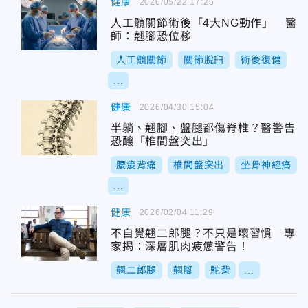
健康
2026/05/22 17:25
人工髖關節術後「4大NG動作」 醫
師：翹腳恐位移
人工髖關節
關節脫臼
術後復健
...
健康
2026/04/30 15:04
半躺、翹腳、盤腿都傷脊椎？醫警告
恐釀「椎間盤突出」
腰痠背痛
椎間盤突出
坐骨神經痛
...
健康
2026/02/04 11:29
不自覺翹二郎腿？不只是壞習慣 專
家揭：深層肌肉疲憊警告！
翹二郎腿
翹腳
駝背
...