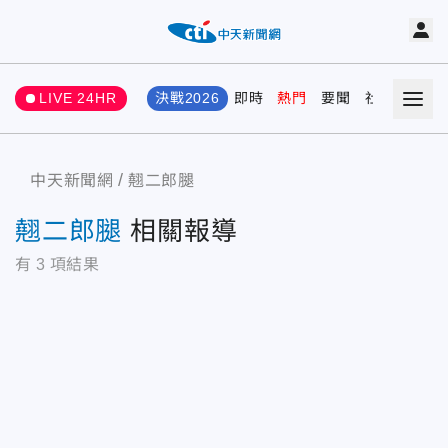
LIVE 24HR
決戰2026
即時
熱門
要聞
社會
娛樂
中天新聞網
翹二郎腿
翹二郎腿
相關報導
有
3
項結果