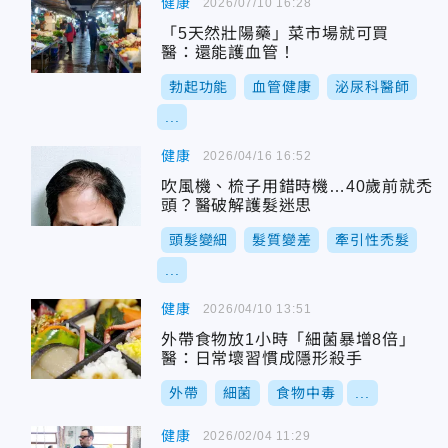
健康
2026/07/10 16:28
「5天然壯陽藥」菜市場就可買
醫：還能護血管！
勃起功能
血管健康
泌尿科醫師
...
健康
2026/04/16 16:52
吹風機、梳子用錯時機…40歲前就禿
頭？醫破解護髮迷思
頭髮變細
髮質變差
牽引性禿髮
...
健康
2026/04/10 13:51
外帶食物放1小時「細菌暴增8倍」
醫：日常壞習慣成隱形殺手
外帶
細菌
食物中毒
...
健康
2026/02/04 11:29