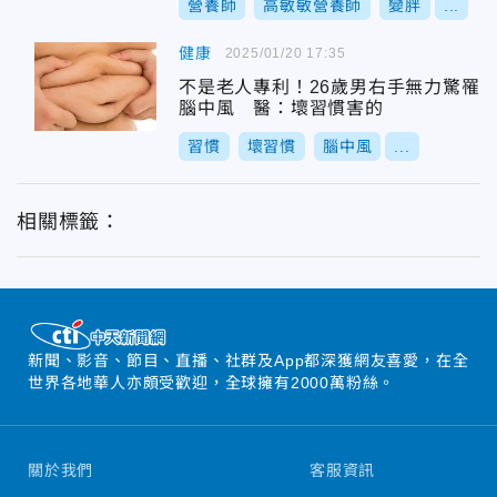
營養師
高敏敏營養師
變胖
...
健康
2025/01/20 17:35
不是老人專利！26歲男右手無力驚罹
腦中風 醫：壞習慣害的
習慣
壞習慣
腦中風
...
相關標籤：
新聞、影音、節目、直播、社群及App都深獲網友喜愛，在全
世界各地華人亦頗受歡迎，全球擁有2000萬粉絲。
關於我們
客服資訊