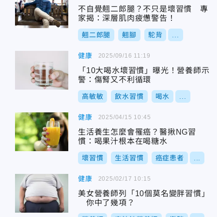
不自覺翹二郎腿？不只是壞習慣 專
家揭：深層肌肉疲憊警告！
翹二郎腿
翹腳
駝背
...
健康
2025/09/16 11:19
「10大喝水壞習慣」曝光！營養師示
警：傷腎又不利循環
高敏敏
飲水習慣
喝水
...
健康
2025/04/15 10:45
生活養生怎麼會罹癌？醫揪NG習
慣：喝果汁根本在喝糖水
壞習慣
生活習慣
癌症患者
...
健康
2025/02/17 10:15
美女營養師列「10個莫名變胖習慣」
你中了幾項？