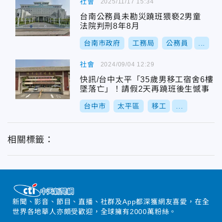
社會
2025/11/17 15:34
台南公務員未勘災蹺班猥褻2男童
法院判刑8年8月
台南市政府
工務局
公務員
...
社會
2024/09/04 12:29
快訊/台中太平「35歲男移工宿舍6樓
墜落亡」！請假2天再蹺班後生憾事
台中市
太平區
移工
...
相關標籤：
新聞、影音、節目、直播、社群及App都深獲網友喜愛，在全
世界各地華人亦頗受歡迎，全球擁有2000萬粉絲。