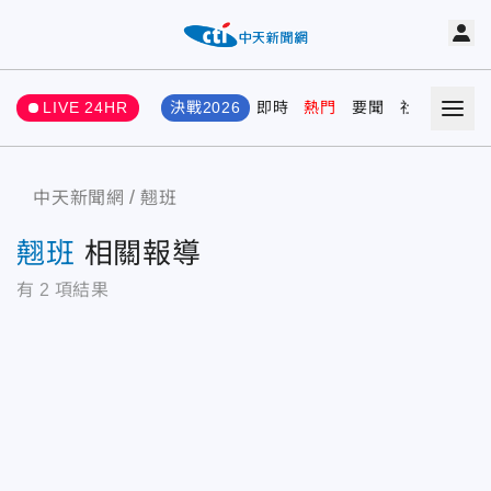
LIVE 24HR
決戰2026
即時
熱門
要聞
社會
娛樂
中天新聞網
翹班
翹班
相關報導
有
2
項結果