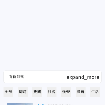
全部
即時
要聞
社會
娛樂
體育
生活