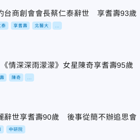
約台商創會會長蔡仁泰辭世 享耆壽93歲
仁泰
享耆壽
北醫大
...
！《情深深雨濛濛》女星陳奇享耆壽95歲
壽
陳奇
...
麗辭世享耆壽90歲 後事從簡不辦追思會
壽
中研院