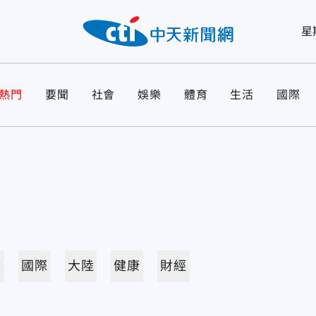
星
熱門
要聞
社會
娛樂
體育
生活
國際
活
國際
大陸
健康
財經