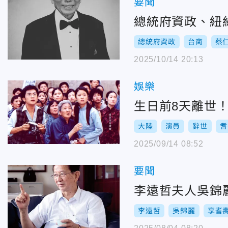
要聞
總統府資政、紐
總統府資政
台商
蔡
2025/10/14 20:13
娛樂
生日前8天離世
大陸
演員
辭世
耆
2025/09/14 08:52
要聞
李遠哲夫人吳錦
李遠哲
吳錦麗
享耆