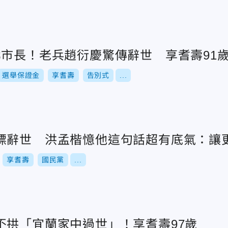
北市長！老兵趙衍慶驚傳辭世 享耆壽91
選舉保證金
享耆壽
告別式
...
標辭世 洪孟楷憶他這句話超有底氣：讓
享耆壽
國民黨
...
丕拱「宜蘭家中過世」！享耆壽97歲