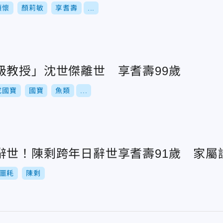
顏懷
顏莉敏
享耆壽
...
級教授」沈世傑離世 享耆壽99歲
究國寶
國寶
魚類
...
辭世！陳剩跨年日辭世享耆壽91歲 家屬
噩耗
陳剩