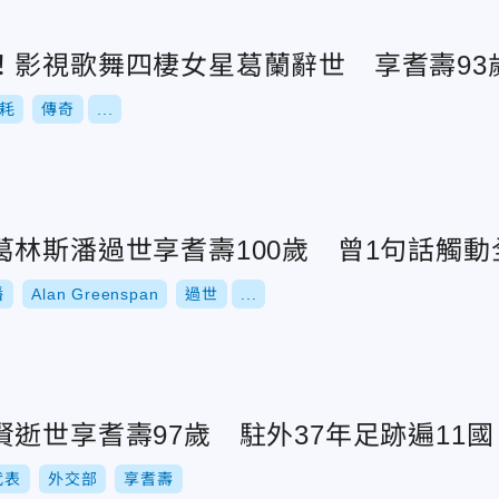
！影視歌舞四棲女星葛蘭辭世 享耆壽93
耗
傳奇
...
葛林斯潘過世享耆壽100歲 曾1句話觸
潘
Alan Greenspan
過世
...
逝世享耆壽97歲 駐外37年足跡遍11國
代表
外交部
享耆壽