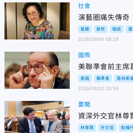
社會
演藝圈痛失傳奇
葛蘭
辭世
唱跳
噩
2026/08/04 08:28
國際
美聯準會前主席
美國
聯準會
葛林斯
2026/06/22 20:59
要聞
資深外交官林尊賢
林尊賢
外交官
駐韓