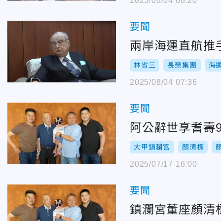
2025/08/04 08:20
要聞
兩岸海運直航推
林省三
長榮集團
海
2025/08/04 07:36
要聞
阿公辭世享耆壽
大甲鎮瀾宮
顏清標
2025/07/17 16:00
要聞
鎮瀾宮董座顏清