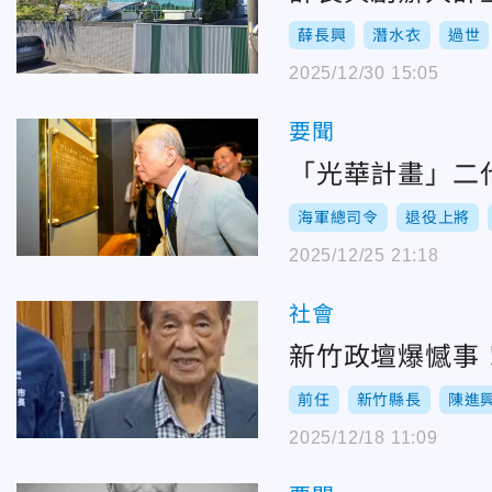
薛長興
潛水衣
過世
2025/12/30 15:05
要聞
「光華計畫」二
海軍總司令
退役上將
2025/12/25 21:18
社會
新竹政壇爆憾事
前任
新竹縣長
陳進
2025/12/18 11:09