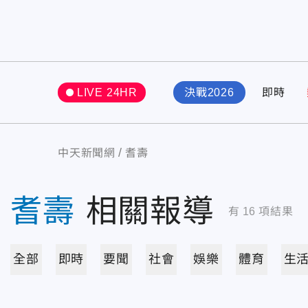
LIVE 24HR
決戰2026
即時
中天新聞網
耆壽
耆壽
相關報導
有
16
項結果
全部
即時
要聞
社會
娛樂
體育
生