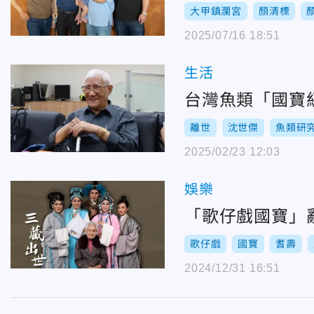
大甲鎮瀾宮
顏清標
2025/07/16 18:51
生活
台灣魚類「國寶
離世
沈世傑
魚類研
2025/02/23 12:03
娛樂
「歌仔戲國寶」
歌仔戲
國寶
耆壽
2024/12/31 16:51