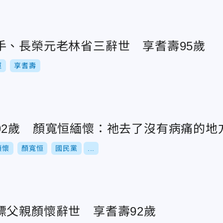
手、長榮元老林省三辭世 享耆壽95歲
運
享耆壽
92歲 顏寬恒緬懷：祂去了沒有病痛的地
顏懷
顏寬恒
國民黨
...
標父親顏懷辭世 享耆壽92歲