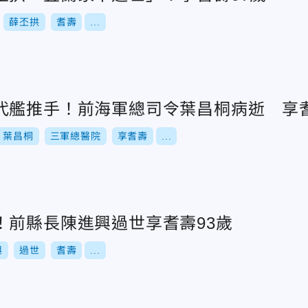
薛丕拱
耆壽
...
代艦推手！前海軍總司令葉昌桐病逝 享耆
葉昌桐
三軍總醫院
享耆壽
...
！前縣長陳進興過世享耆壽93歲
興
過世
耆壽
...