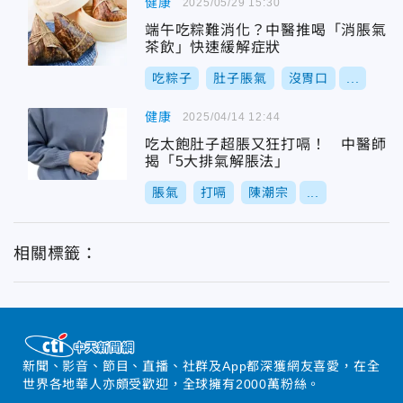
健康
2025/05/29 15:30
端午吃粽難消化？中醫推喝「消脹氣
茶飲」快速緩解症狀
吃粽子
肚子脹氣
沒胃口
...
健康
2025/04/14 12:44
吃太飽肚子超脹又狂打嗝！ 中醫師
揭「5大排氣解脹法」
脹氣
打嗝
陳潮宗
...
相關標籤：
新聞、影音、節目、直播、社群及App都深獲網友喜愛，在全
世界各地華人亦頗受歡迎，全球擁有2000萬粉絲。