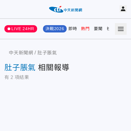
LIVE 24HR
決戰2026
即時
熱門
要聞
社會
娛樂
中天新聞網
肚子脹氣
肚子脹氣
相關報導
有
2
項結果