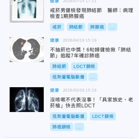
健康
2026/07/14 17:21
戒菸男健檢發現肺結節 醫師：病理
檢查1期肺腺癌
戒菸
肺結節
肺腺癌
...
健康
2026/04/19 15:19
不抽菸也中獎！6旬婦健檢揪「肺結
節」追蹤7年確診肺癌
肺結節
LDCT篩檢
低劑量電腦斷層
...
健康
2026/03/26 15:19
沒咳嗽不代表沒事！「具家族史、老
菸槍」快去照LDCT
低劑量電腦斷層
LDCT篩檢
肺癌篩檢
...