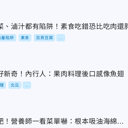
菜、滷汁都有陷阱！素食吃錯恐比吃肉還
熱量陷阱
素食
百頁豆腐
...
好新奇！內行人：果肉料理後口感像魚翅
理
北瓜
...
！營養師一看菜單嚇：根本吸油海綿...