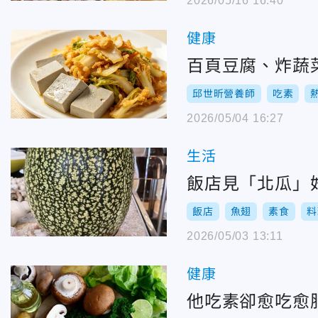
2026/05/16 16:40
健康
百頁豆腐、炸蔬
邱世昕營養師
吃素
2026/05/04 16:27
生活
飯店見「北瓜」
飯店
魚翅
素食
料
2026/05/03 13:11
健康
他吃素卻愈吃愈肥