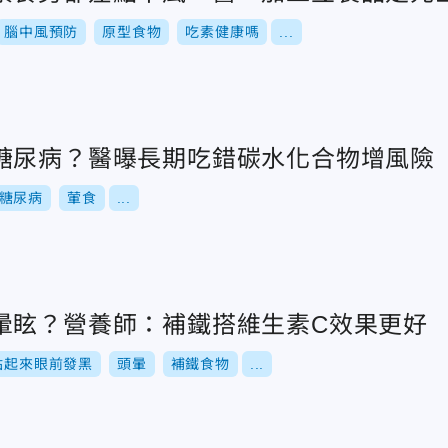
腦中風預防
原型食物
吃素健康嗎
...
糖尿病？醫曝長期吃錯碳水化合物增風險
糖尿病
葷食
...
暈眩？營養師：補鐵搭維生素C效果更好
站起來眼前發黑
頭暈
補鐵食物
...