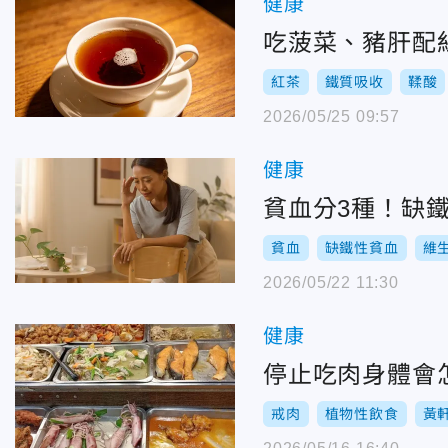
健康
吃菠菜、豬肝配
紅茶
鐵質吸收
鞣酸
2026/05/25 09:57
健康
貧血分3種！缺
貧血
缺鐵性貧血
維生
2026/05/22 11:30
健康
停止吃肉身體會
戒肉
植物性飲食
黃