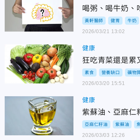
喝粥、喝牛奶、
黃軒醫師
健胃
牛奶
2026/03/21 13:02
健康
狂吃青菜還是累
素食
營養缺口
礦物
2026/03/20 15:51
健康
紫蘇油、亞麻仁
亞麻仁籽油
紫蘇油
2026/03/03 12:26