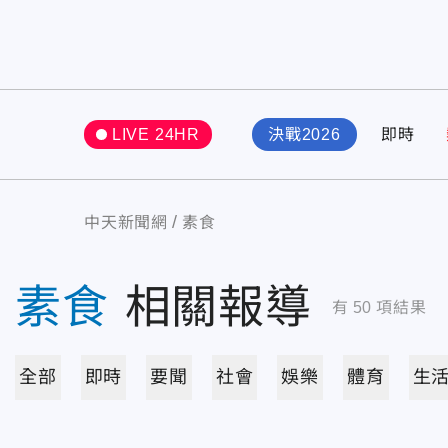
LIVE 24HR
決戰2026
即時
中天新聞網
素食
素食
相關報導
有
50
項結果
全部
即時
要聞
社會
娛樂
體育
生