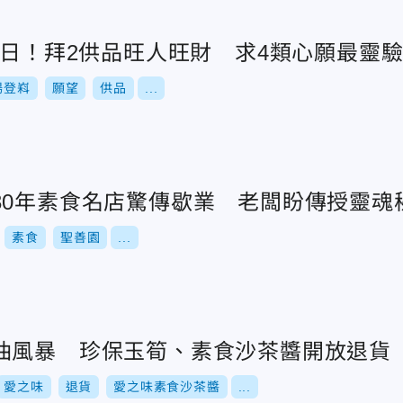
道日！拜2供品旺人旺財 求4類心願最靈
楊登嵙
願望
供品
...
30年素食名店驚傳歇業 老闆盼傳授靈魂
素食
聖善園
...
油風暴 珍保玉筍、素食沙茶醬開放退貨
愛之味
退貨
愛之味素食沙茶醬
...