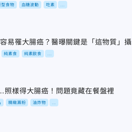
原型食物
血糖波動
吃素
...
素更容易罹大腸癌？醫曝關鍵是「這物質」
純素食
純素飲食
...
素…照樣得大腸癌！問題竟藏在餐盤裡
品
精緻澱粉
油炸物
...