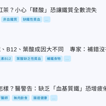
紅茶？小心「鞣酸」恐讓鐵質全數流失
非血鐵質
缺鐵性貧血
...
鐵、B12、葉酸成因大不同 專家：補錯沒
素B12
葉酸缺乏性貧血
補鐵食物
...
怎樣？醫警告：缺乏「血基質鐵」恐增疲
軒醫師
無肉飲食
腸道健康
...