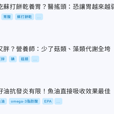
吃蘇打餅乾養胃？醫搖頭：恐讓胃越來越
胃酸
蘇打餅乾
...
又胖？營養師：少了菇類、藻類代謝全垮
質鋅
碘
菇類
...
籽油抗發炎有限！魚油直接吸收效果最佳
魚油
omega-3脂肪酸
EPA
...