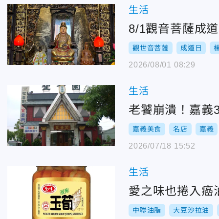
生活
8/1觀音菩薩成
觀世音菩薩
成道日
2026/08/01 08:29
生活
老饕崩潰！嘉義
嘉義美食
名店
嘉義
2026/07/18 15:52
生活
愛之味也捲入癌
中聯油脂
大豆沙拉油