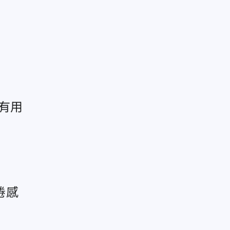
有用
倦感