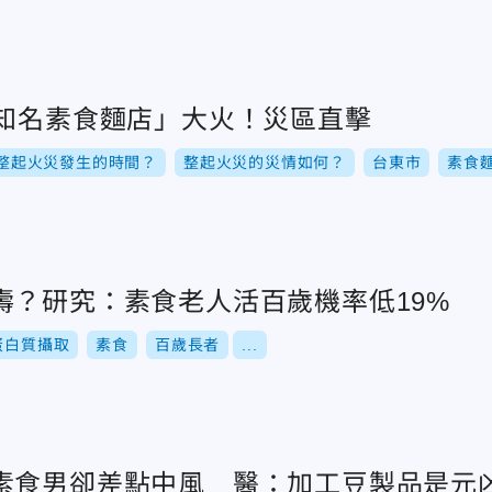
史知名素食麵店」大火！災區直擊
整起火災發生的時間？
整起火災的災情如何？
台東市
素食
壽？研究：素食老人活百歲機率低19%
蛋白質攝取
素食
百歲長者
...
素食男卻差點中風 醫：加工豆製品是元