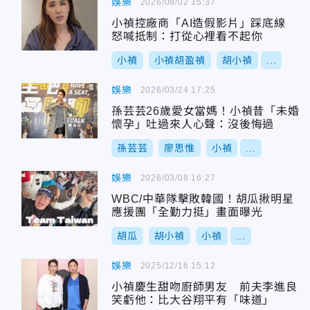
娛樂
2026/08/02 15:37
小禎控廠商「AI造假影片」踩底線
怒喊抵制：打從心裡看不起你
小禎
小禎胡盈禎
胡小禎
...
娛樂
2026/03/24 17:25
孫芸芸26歲愛女當媽！小禎昔「未婚
懷孕」吐過來人心聲：沒後悔過
孫芸芸
廖思惟
小禎
...
娛樂
2026/03/08 16:27
WBC/中華隊擊敗韓國！胡瓜揪明星
應援團「全勤力挺」畫面曝光
胡瓜
胡小禎
小禎
...
娛樂
2025/12/16 15:12
小禎慶生甜吻廚師男友 前夫李進良
笑虧他：比大谷翔平有「味道」