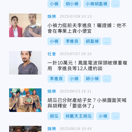
小禎
胡小禎
小禎胡盈禎
...
娛樂
2025/07/09 10:13
小禎力挺前夫李進良！曬證據：他不
會在專業上貪小便宜
小禎
李進良
胡盈禎
...
社會
2025/07/07 20:10
一針10萬元！鳳凰電波探頭被爆重複
用 李進良等12人遭約談
李進良
小禎
胡小禎
...
娛樂
2025/06/23 18:11
胡瓜已分財產給子女？小禎露面笑喊
與胡釋安「要退休了」
胡瓜
綜藝天王胡瓜
小禎
...
娛樂
2025/06/16 10:44