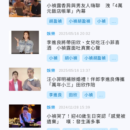
小禎露香肩與男友人嗨聊 洩「4萬
元飯店帳單」內幕
胡盈禎
小禎胡盈禎
小禎
...
娛樂
2025/05/16 20:02
李進良將帶田欣、女兒吃汪小菲喜
酒 小禎露面吐真實心聲
小禎
胡小禎
小禎胡盈禎
...
娛樂
2025/05/16 13:37
汪小菲明補辦婚禮！伴郎李進良傳攜
「萬年小三」田欣作陪
李進良
田欣
小禎
...
娛樂
2024/11/28 15:39
小禎哭了！迎40歲生日突認「感覺被
遺棄」 嘆：發生滿多事