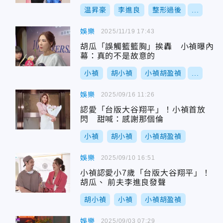
温昇豪
李進良
整形過後
...
娛樂
2025/11/19 17:43
胡瓜「誤觸籃籃胸」挨轟 小禎曝內
幕：真的不是故意的
小禎
胡小禎
小禎胡盈禎
...
娛樂
2025/09/16 11:26
認愛「台版大谷翔平」！小禎首放
閃 甜喊：感謝那個倫
小禎
胡小禎
小禎胡盈禎
娛樂
2025/09/10 16:51
小禎認愛小7歲「台版大谷翔平」！
胡瓜、 前夫李進良發聲
胡小禎
小禎
小禎胡盈禎
娛樂
2025/09/03 07:29