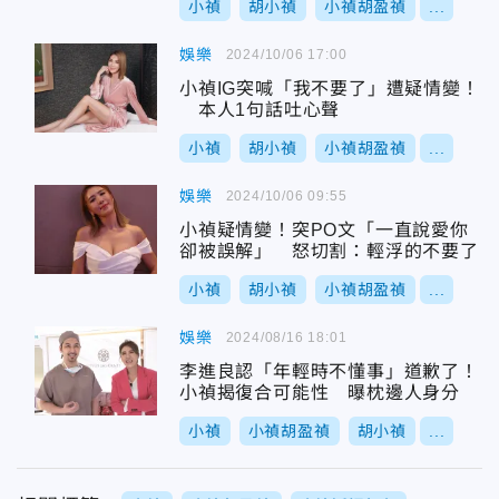
小禎
胡小禎
小禎胡盈禎
...
娛樂
2024/10/06 17:00
小禎IG突喊「我不要了」遭疑情變！
本人1句話吐心聲
小禎
胡小禎
小禎胡盈禎
...
娛樂
2024/10/06 09:55
小禎疑情變！突PO文「一直說愛你
卻被誤解」 怒切割：輕浮的不要了
小禎
胡小禎
小禎胡盈禎
...
娛樂
2024/08/16 18:01
李進良認「年輕時不懂事」道歉了！
小禎揭復合可能性 曝枕邊人身分
小禎
小禎胡盈禎
胡小禎
...