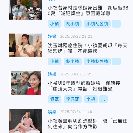
小禎昔身材走樣翻身困難 胡瓜砸38
0萬「減肥獎金」原因藏洋蔥
小禎
胡小禎
小禎胡盈禎
...
娛樂
2025/08/22 23:21
沈玉琳罹癌住院！小禎憂胡瓜「每天
喝珍奶」嘆：不能這樣
小禎
胡小禎
小禎胡盈禎
...
娛樂
2025/08/16 13:25
小禎與6年造型師撕破臉 佩甄接
「崩潰大哭」電話：她很難過
佩甄
李佩甄
小禎
...
娛樂
2025/07/24 11:46
小禎發聲明切割造型師！曝「已無任
何往來」向合作方致歉