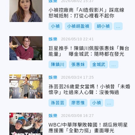
娛樂
2026/08/02 15:37
小禎控廠商「AI造假影片」踩底線
怒喊抵制：打從心裡看不起你
小禎
小禎胡盈禎
胡小禎
...
娛樂
2026/05/10 22:41
巨星推手！陳鎮川佩服張惠妹「舞台
能量」 曝金城武：隨時都在發光
陳鎮川
張惠妹
金城武
...
娛樂
2026/03/24 17:25
孫芸芸26歲愛女當媽！小禎昔「未婚
懷孕」吐過來人心聲：沒後悔過
孫芸芸
廖思惟
小禎
...
娛樂
2026/03/08 16:27
WBC/中華隊擊敗韓國！胡瓜揪明星
應援團「全勤力挺」畫面曝光