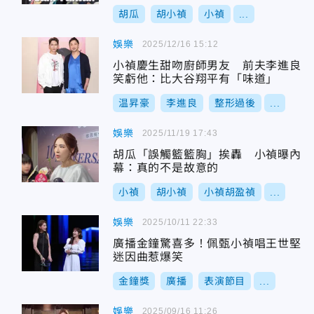
胡瓜
胡小禎
小禎
...
娛樂
2025/12/16 15:12
小禎慶生甜吻廚師男友 前夫李進良
笑虧他：比大谷翔平有「味道」
温昇豪
李進良
整形過後
...
娛樂
2025/11/19 17:43
胡瓜「誤觸籃籃胸」挨轟 小禎曝內
幕：真的不是故意的
小禎
胡小禎
小禎胡盈禎
...
娛樂
2025/10/11 22:33
廣播金鐘驚喜多！佩甄小禎唱王世堅
迷因曲惹爆笑
金鐘獎
廣播
表演節目
...
娛樂
2025/09/16 11:26