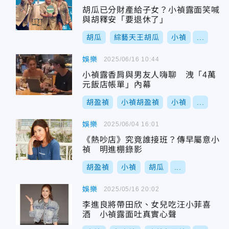
胡瓜已分財產給子女？小禎露面笑喊
與胡釋安「要退休了」
胡瓜
綜藝天王胡瓜
小禎
...
娛樂
2025/06/16 10:44
小禎露香肩與男友人嗨聊 洩「4萬
元飯店帳單」內幕
胡盈禎
小禎胡盈禎
小禎
...
娛樂
2025/06/04 16:01
《熱吵店》究竟誰接班？傳早屬意小
禎 明進棚錄影
胡盈禎
小禎
胡瓜
...
娛樂
2025/05/16 20:02
李進良將帶田欣、女兒吃汪小菲喜
酒 小禎露面吐真實心聲