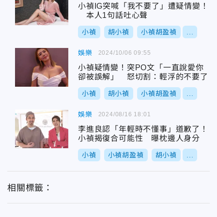
小禎IG突喊「我不要了」遭疑情變！
本人1句話吐心聲
小禎
胡小禎
小禎胡盈禎
...
娛樂
2024/10/06 09:55
小禎疑情變！突PO文「一直說愛你
卻被誤解」 怒切割：輕浮的不要了
小禎
胡小禎
小禎胡盈禎
...
娛樂
2024/08/16 18:01
李進良認「年輕時不懂事」道歉了！
小禎揭復合可能性 曝枕邊人身分
小禎
小禎胡盈禎
胡小禎
...
相關標籤：