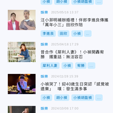
小禎
胡小禎
小禎胡盈禎
...
娛樂
2025/05/16 13:37
汪小菲明補辦婚禮！伴郎李進良傳攜
「萬年小三」田欣作陪
李進良
田欣
小禎
...
娛樂
2025/04/18 17:29
昔合作《犀利人妻》！小禎開轟宥
勝 撂重話：無法容忍
犀利人妻
小禎
宥勝
...
娛樂
2024/11/28 15:39
小禎哭了！迎40歲生日突認「感覺被
遺棄」 嘆：發生滿多事
小禎
胡小禎
小禎胡盈禎
...
娛樂
2024/10/06 17:00