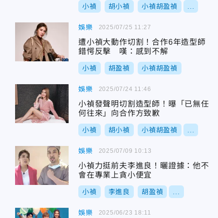
小禎
胡小禎
小禎胡盈禎
...
娛樂
2025/07/25 11:27
遭小禎大動作切割！合作6年造型師
錯愕反擊 嘆：感到不解
小禎
胡盈禎
小禎胡盈禎
娛樂
2025/07/24 11:46
小禎發聲明切割造型師！曝「已無任
何往來」向合作方致歉
小禎
胡小禎
小禎胡盈禎
...
娛樂
2025/07/09 10:13
小禎力挺前夫李進良！曬證據：他不
會在專業上貪小便宜
小禎
李進良
胡盈禎
...
娛樂
2025/06/23 18:11