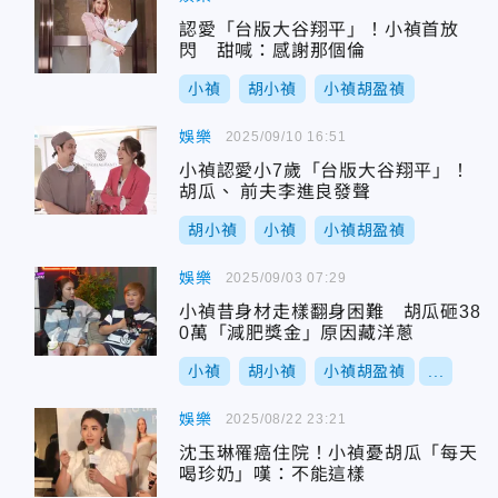
認愛「台版大谷翔平」！小禎首放
閃 甜喊：感謝那個倫
小禎
胡小禎
小禎胡盈禎
娛樂
2025/09/10 16:51
小禎認愛小7歲「台版大谷翔平」！
胡瓜、 前夫李進良發聲
胡小禎
小禎
小禎胡盈禎
娛樂
2025/09/03 07:29
小禎昔身材走樣翻身困難 胡瓜砸38
0萬「減肥獎金」原因藏洋蔥
小禎
胡小禎
小禎胡盈禎
...
娛樂
2025/08/22 23:21
沈玉琳罹癌住院！小禎憂胡瓜「每天
喝珍奶」嘆：不能這樣