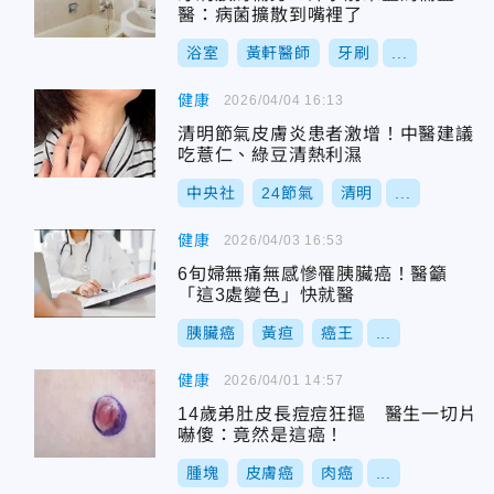
醫：病菌擴散到嘴裡了
浴室
黃軒醫師
牙刷
...
健康
2026/04/04 16:13
清明節氣皮膚炎患者激增！中醫建議
吃薏仁、綠豆清熱利濕
中央社
24節氣
清明
...
健康
2026/04/03 16:53
6旬婦無痛無感慘罹胰臟癌！醫籲
「這3處變色」快就醫
胰臟癌
黃疸
癌王
...
健康
2026/04/01 14:57
14歲弟肚皮長痘痘狂摳 醫生一切片
嚇傻：竟然是這癌！
腫塊
皮膚癌
肉癌
...