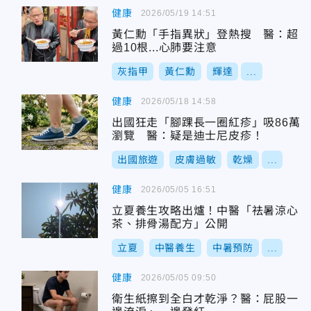
健康
2026/05/19 14:51
黃仁勳「手指異狀」登熱搜 醫：超
過10根...心肺要注意
灰指甲
黃仁勳
輝達
...
健康
2026/05/18 14:58
出國狂走「腳踝長一圈紅疹」吸86萬
瀏覽 醫：疑是迪士尼皮疹！
出國旅遊
皮膚過敏
乾燥
...
健康
2026/05/05 16:51
立夏養生攻略出爐！中醫「祛暑涼心
茶、排骨湯配方」公開
立夏
中醫養生
中暑預防
...
健康
2026/05/05 09:50
衛生紙擦到全白才乾淨？醫：屁股一