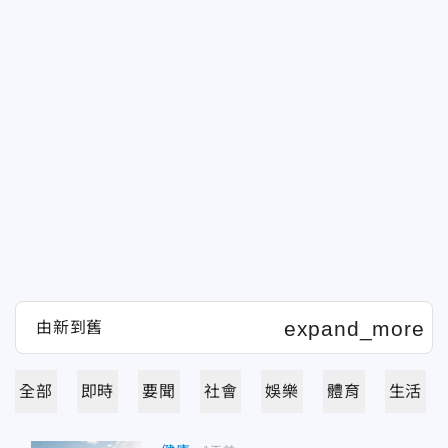
全部
即時
要聞
社會
娛樂
體育
生活