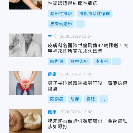
性循環恐是結節性癢疹
結節性癢疹
癢抓癢惡性循環
皮膚硬結節
...
生活
2026/07/29 18:57
皮膚科名醫陳世倫驚傳47歲驟逝！大
甲福來診所宣布永久歇業
陳世倫
台中大甲
皮膚科
...
健康
2026/07/29 16:20
男子裸睡慘遭隱翅蟲叮咬 毒液灼傷
陰囊
隱翅蟲
陰囊
裸睡
...
健康
2026/07/24 13:08
吃未熟香菇恐引發皮膚炎！全身冒紅
疹如鞭打