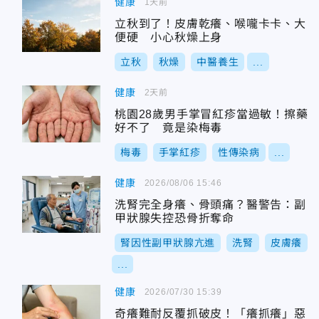
健康
1天前
立秋到了！皮膚乾癢、喉嚨卡卡、大
便硬 小心秋燥上身
立秋
秋燥
中醫養生
...
健康
2天前
桃園28歲男手掌冒紅疹當過敏！擦藥
好不了 竟是染梅毒
梅毒
手掌紅疹
性傳染病
...
健康
2026/08/06 15:46
洗腎完全身癢、骨頭痛？醫警告：副
甲狀腺失控恐骨折奪命
腎因性副甲狀腺亢進
洗腎
皮膚癢
...
健康
2026/07/30 15:39
奇癢難耐反覆抓破皮！「癢抓癢」惡