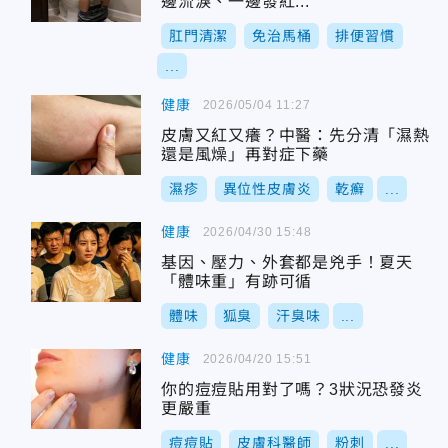
邊流淚、一邊發紅...
肛門清潔
免治馬桶
排便習慣
...
健康
2026/05/04 11:27
皮膚又紅又癢？中醫：先分清「濕熱
還是風燥」再對症下藥
濕疹
異位性皮膚炎
乾癬
...
健康
2026/04/30 15:48
基因、壓力、外套都是兇手！夏天
「體味重」有跡可循
體味
狐臭
汗臭味
...
健康
2026/04/20 15:51
你的痘痘貼用對了嗎？3狀況恐發炎
更嚴重
痘痘貼
皮膚科醫師
粉刺
...