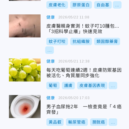
皮膚老化
膠原蛋白
自由基
...
健康
2026/05/22 11:08
皮膚醫親身實測！蚊子叮10腫包...
「3招科學止癢」快速見效
蚊子叮咬
抗組織胺
類固醇藥膏
...
健康
2026/05/21 12:38
每天吃葡萄連續2週！皮膚防禦基因
被活化、角質層同步強化
葡萄
護膚
皮膚基因表現
...
健康
2026/05/20 17:03
男子血尿拖2年 一檢查竟是「４癌
齊發」
黃品叡
輸尿管癌
膀胱癌
...