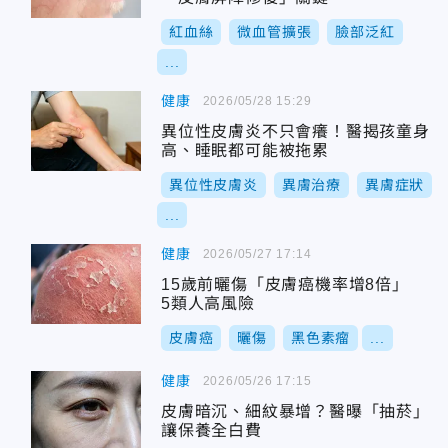
紅血絲
微血管擴張
臉部泛紅
...
健康
2026/05/28 15:29
異位性皮膚炎不只會癢！醫揭孩童身
高、睡眠都可能被拖累
異位性皮膚炎
異膚治療
異膚症狀
...
健康
2026/05/27 17:14
15歲前曬傷「皮膚癌機率增8倍」
5類人高風險
皮膚癌
曬傷
黑色素瘤
...
健康
2026/05/26 17:15
皮膚暗沉、細紋暴增？醫曝「抽菸」
讓保養全白費