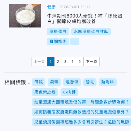
健康
2026/04/01 11:12
牛津期刊8000人研究！補「膠原蛋
白」關節皮膚均獲改善
膠原蛋白
水解膠原蛋白胜肽
骨關節炎
...
上一頁
1
2
3
4
5
下一頁
相關標籤：
母親
男童
燒燙傷
疏忽
熱咖啡
黑色棘皮症
小肉芽
幼童遭遇大面積燒燙傷的第一時間急救步驟為何？
如何防範居家廚電與熱飲造成的兒童燒燙傷意外？
兒童燒燙傷面積超過多少會有引發生命危險的風險