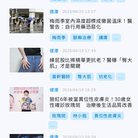
健康
2026/04/20 13:07
梅雨季室內濕度超標成黴菌溫床！醫
警告：自行用藥恐惡化
梅雨季
腳癬治療
護膚
...
健康
2026/04/19 17:49
練屁股比擦精華更抗老？醫曝「臀大
肌」才是關鍵
黃軒醫師
臀大肌
抗老化
...
健康
2026/04/16 16:28
臉紅6年被當異位性皮膚炎！30歲女
性確診玫瑰斑 治療後生活品質改善
玫瑰斑
林小姐
異位性皮膚炎
...
健康
2026/04/15 09:59