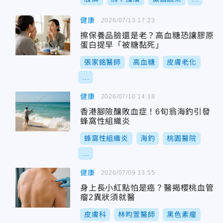
健康
2026/07/13 17:23
擦保養品臉還是老？高血糖恐讓膠原
蛋白提早「被糖黏死」
張家銘醫師
高血糖
皮膚老化
...
健康
2026/07/10 14:18
香港腳險釀敗血症！6旬翁海釣引發
蜂窩性組織炎
蜂窩性組織炎
海釣
桃園醫院
...
健康
2026/07/09 13:55
身上長小紅點怕是癌？醫揭櫻桃血管
瘤2異狀須就醫
皮膚科
林昀萱醫師
黑色素瘤