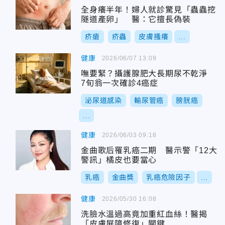
全身癢半年！婦人就診驚見「蟲蟲挖
隧道產卵」 醫：它擅長偽裝
疥瘡
疥蟲
皮膚搔癢
...
健康
2026/06/07 13:09
嘸要緊？攝護腺肥大長期尿不乾淨
7旬翁一次確診4癌症
泌尿道感染
輸尿管癌
膀胱癌
...
健康
2026/06/03 09:18
金曲歌后罹乳癌二期 醫示警「12大
警訊」橘皮也要當心
乳癌
金曲獎
乳癌危險因子
...
健康
2026/05/30 16:08
洗臉水溫過高竟加重紅血絲！醫揭
「皮膚屏障修復」關鍵