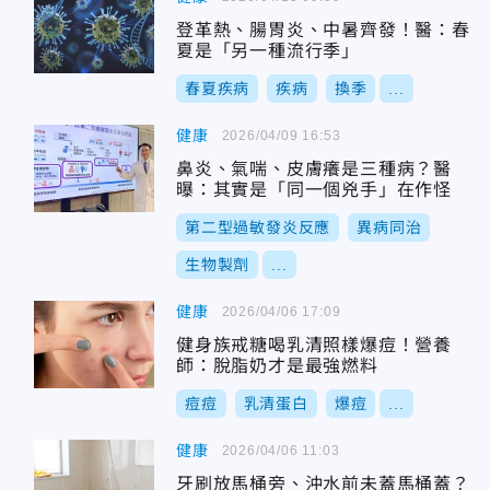
登革熱、腸胃炎、中暑齊發！醫：春
夏是「另一種流行季」
春夏疾病
疾病
換季
...
健康
2026/04/09 16:53
鼻炎、氣喘、皮膚癢是三種病？醫
曝：其實是「同一個兇手」在作怪
第二型過敏發炎反應
異病同治
生物製劑
...
健康
2026/04/06 17:09
健身族戒糖喝乳清照樣爆痘！營養
師：脫脂奶才是最強燃料
痘痘
乳清蛋白
爆痘
...
健康
2026/04/06 11:03
牙刷放馬桶旁、沖水前未蓋馬桶蓋？