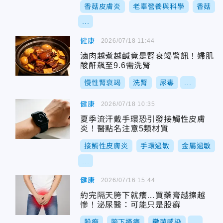
香菇皮膚炎
老辜營養與科學
香菇
...
健康
2026/07/18 11:44
滷肉越煮越鹹竟是腎衰竭警訊！婦肌
酸酐飆至9.6需洗腎
慢性腎衰竭
洗腎
尿毒
...
健康
2026/07/18 10:35
夏季流汗戴手環恐引發接觸性皮膚
炎！醫點名注意5類材質
接觸性皮膚炎
手環過敏
金屬過敏
...
健康
2026/07/16 15:44
約完隔天胯下就癢…買藥膏越擦越
慘！泌尿醫：可能只是股癬
股癬
胯下搔癢
黴菌感染
...