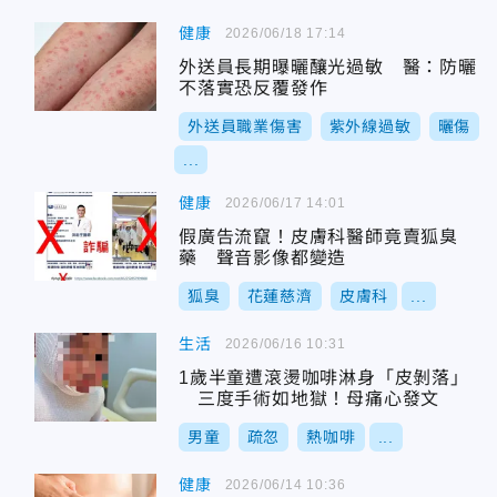
健康
2026/06/18 17:14
外送員長期曝曬釀光過敏 醫：防曬
不落實恐反覆發作
外送員職業傷害
紫外線過敏
曬傷
...
健康
2026/06/17 14:01
假廣告流竄！皮膚科醫師竟賣狐臭
藥 聲音影像都變造
狐臭
花蓮慈濟
皮膚科
...
生活
2026/06/16 10:31
1歲半童遭滾燙咖啡淋身「皮剝落」
三度手術如地獄！母痛心發文
男童
疏忽
熱咖啡
...
健康
2026/06/14 10:36