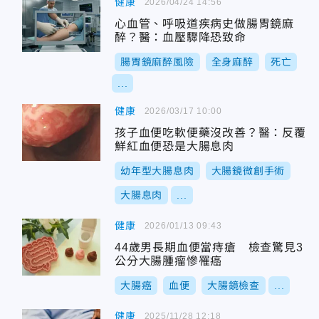
健康
2026/04/24 14:56
心血管、呼吸道疾病史做腸胃鏡麻
醉？醫：血壓驟降恐致命
腸胃鏡麻醉風險
全身麻醉
死亡
...
健康
2026/03/17 10:00
孩子血便吃軟便藥沒改善？醫：反覆
鮮紅血便恐是大腸息肉
幼年型大腸息肉
大腸鏡微創手術
大腸息肉
...
健康
2026/01/13 09:43
44歲男長期血便當痔瘡 檢查驚見3
公分大腸腫瘤慘罹癌
大腸癌
血便
大腸鏡檢查
...
健康
2025/11/28 12:18