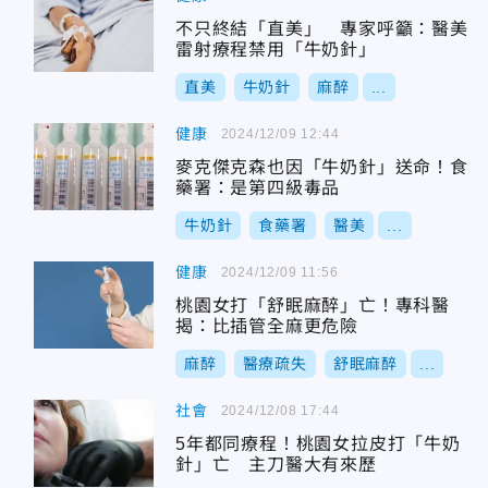
不只終結「直美」 專家呼籲：醫美
雷射療程禁用「牛奶針」
直美
牛奶針
麻醉
...
健康
2024/12/09 12:44
麥克傑克森也因「牛奶針」送命！食
藥署：是第四級毒品
牛奶針
食藥署
醫美
...
健康
2024/12/09 11:56
桃園女打「舒眠麻醉」亡！專科醫
揭：比插管全麻更危險
麻醉
醫療疏失
舒眠麻醉
...
社會
2024/12/08 17:44
5年都同療程！桃園女拉皮打「牛奶
針」亡 主刀醫大有來歷