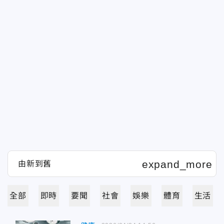
全部
即時
要聞
社會
娛樂
體育
生活