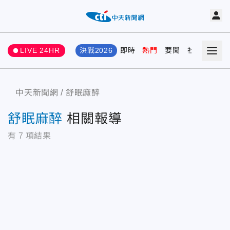
LIVE 24HR
決戰2026
即時
熱門
要聞
社會
娛樂
中天新聞網
舒眠麻醉
舒眠麻醉
相關報導
有
7
項結果