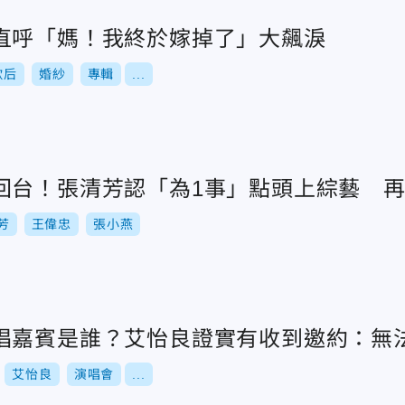
直呼「媽！我終於嫁掉了」大飆淚
歌后
婚紗
專輯
...
回台！張清芳認「為1事」點頭上綜藝 
芳
王偉忠
張小燕
唱嘉賓是誰？艾怡良證實有收到邀約：無
艾怡良
演唱會
...