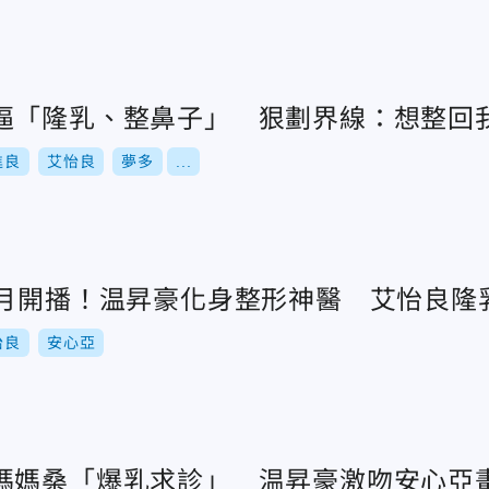
逼「隆乳、整鼻子」 狠劃界線：想整回
進良
艾怡良
夢多
...
2月開播！温昇豪化身整形神醫 艾怡良隆
怡良
安心亞
媽媽桑「爆乳求診」 温昇豪激吻安心亞