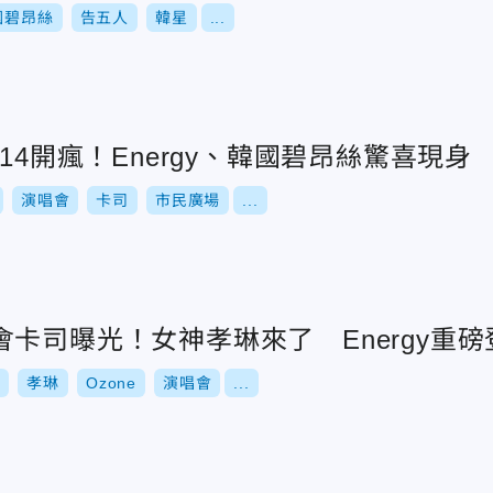
國碧昂絲
告五人
韓星
...
14開瘋！Energy、韓國碧昂絲驚喜現身
演唱會
卡司
市民廣場
...
卡司曝光！女神孝琳來了 Energy重磅
y
孝琳
Ozone
演唱會
...