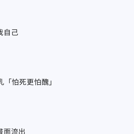
我自己
乳「怕死更怕醜」
畫面流出