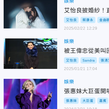
娛樂
艾怡良披婚紗！
艾怡良
蔡康永
金曲
2025/02/22 12:29
娛樂
被王偉忠從美叫
艾怡良
Sandra
張清
2025/01/21 17:04
娛樂
張惠妹大巨蛋開
張惠妹
大巨蛋
嘉賓