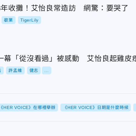
8年收攤！艾怡良常造訪 網驚：要哭了
歇業
TigerLily
一幕「從沒看過」被感動 艾怡良起雞皮
后
許孟維
健志
...
《HER VOICE》在哪裡舉辦
《HER VOICE》日期是什麼時候