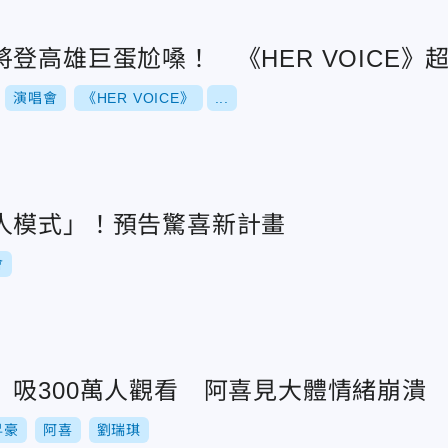
登高雄巨蛋尬嗓！ 《HER VOICE》
演唱會
《HER VOICE》
...
人模式」！預告驚喜新計畫
會
」吸300萬人觀看 阿喜見大體情緒崩潰
昇豪
阿喜
劉瑞琪