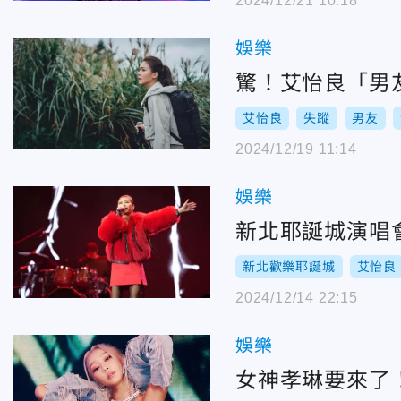
2024/12/21 10:18
娛樂
驚！艾怡良「男
艾怡良
失蹤
男友
2024/12/19 11:14
娛樂
新北耶誕城演唱
新北歡樂耶誕城
艾怡良
2024/12/14 22:15
娛樂
女神孝琳要來了