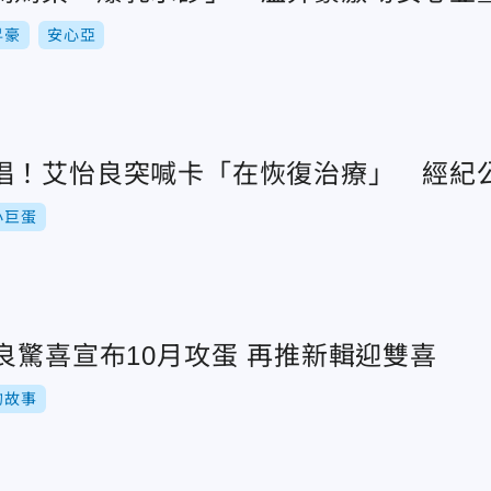
昇豪
安心亞
唱！艾怡良突喊卡「在恢復治療」 經紀
小巨蛋
等了13年！艾怡良驚喜宣布10月攻蛋 再推新輯迎雙喜
的故事