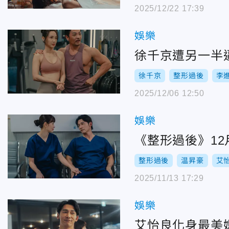
2025/12/22 17:39
娛樂
徐千京遭另一半
徐千京
整形過後
李
2025/12/06 12:50
娛樂
《整形過後》1
整形過後
温昇豪
艾
2025/11/13 17:29
娛樂
艾怡良化身最美