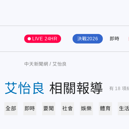
LIVE 24HR
決戰2026
即時
中天新聞網
艾怡良
艾怡良
相關報導
有
18
項
全部
即時
要聞
社會
娛樂
體育
生