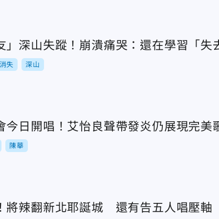
友」深山失蹤！崩潰痛哭：還在學習「失
消失
深山
會今日開唱！艾怡良聲帶發炎仍展現完美
陳華
！將辣翻新北耶誕城 還有告五人唱壓軸