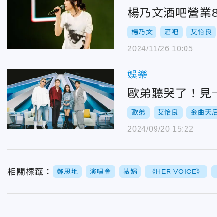
楊乃文酒吧營業
楊乃文
酒吧
艾怡良
2024/11/26 10:05
娛樂
歐弟聽哭了！見
歐弟
艾怡良
金曲天
2024/09/20 15:22
相關標籤：
鄭恩地
演唱會
薇娟
《HER VOICE》