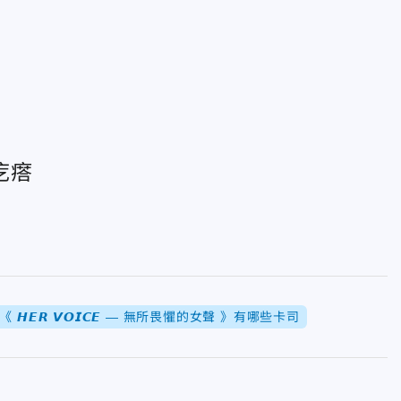
疙瘩
《 𝙃𝙀𝙍 𝙑𝙊𝙄𝘾𝙀 — 無所畏懼的女聲 》有哪些卡司