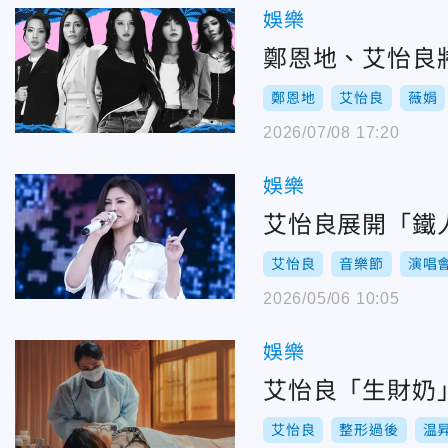
娛樂
鄭恩地、艾怡良將
鄭恩地
艾怡良
薇娟
2026/07/08 17:20
娛樂
艾怡良展開「鐵
艾怡良
音樂節
演唱
2026/05/06 10:05
娛樂
艾怡良「生財奶
艾怡良
整形過後
温