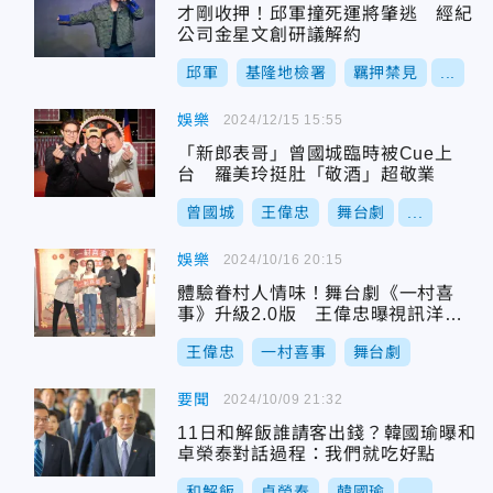
才剛收押！邱軍撞死運將肇逃 經紀
公司金星文創研議解約
邱軍
基隆地檢署
羈押禁見
...
娛樂
2024/12/15 15:55
「新郎表哥」曾國城臨時被Cue上
台 羅美玲挺肚「敬酒」超敬業
曾國城
王偉忠
舞台劇
...
娛樂
2024/10/16 20:15
體驗眷村人情味！舞台劇《一村喜
事》升級2.0版 王偉忠曝視訊洋女
婿哭到出鏡
王偉忠
一村喜事
舞台劇
要聞
2024/10/09 21:32
11日和解飯誰請客出錢？韓國瑜曝和
卓榮泰對話過程：我們就吃好點
和解飯
卓榮泰
韓國瑜
...