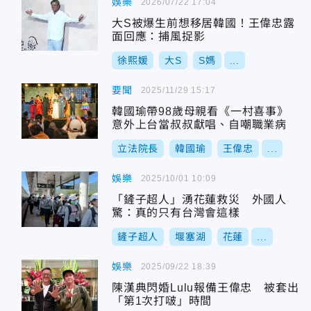
娛樂
2026/07/22 17:04
大S被爆生前想移居韓國！王偉忠露
面回應：捕風捉影
徐熙媛
大S
S媽
...
要聞
2025/11/29 15:17
韓國瑜帶98歲母親看《一村喜事》
意外上台當叔叔獻唱、自嘲職業病
立法院長
韓國瑜
王偉忠
...
娛樂
2025/10/01 10:09
「鏟子超人」湧花蓮救災 外國人
驚：真的只有台灣會這樣
鏟子超人
堰塞湖
花蓮
...
娛樂
2025/09/22 18:39
陳漢典閃婚Lulu報備王偉忠 被套出
「第1次打啵」時間