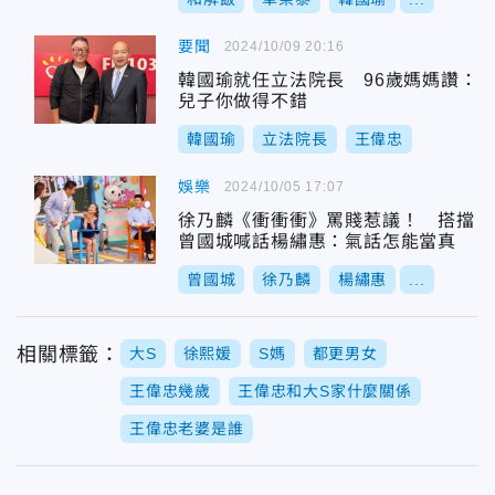
要聞
2024/10/09 20:16
韓國瑜就任立法院長 96歲媽媽讚：
兒子你做得不錯
韓國瑜
立法院長
王偉忠
娛樂
2024/10/05 17:07
徐乃麟《衝衝衝》罵賤惹議！ 搭擋
曾國城喊話楊繡惠：氣話怎能當真
曾國城
徐乃麟
楊繡惠
...
相關標籤：
大S
徐熙媛
S媽
都更男女
王偉忠幾歲
王偉忠和大S家什麼關係
王偉忠老婆是誰