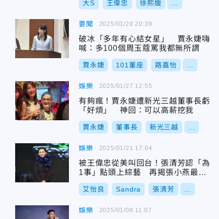
大S
王偉忠
徐熙媛
...
要聞
2025/01/28 20:39
破冰「多年有心結女星」 賈永婕嗨
喊：多100個周玉蔻罵我都無所謂
賈永婕
101董座
路嘉怡
...
娛樂
2025/01/27 12:55
有夠瘋！賈永婕遭新光三越董事長虧
「好煩」 神回：可以高薪挖我
賈永婕
董事長
新光三越
...
娛樂
2025/01/21 17:04
被王偉忠從美叫回台！張清芳認「為
1事」點頭上綜藝 再揭張小燕最新
近況
艾怡良
Sandra
張清芳
...
娛樂
2025/01/08 11:07