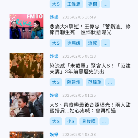
大S
王偉忠
專欄
...
娛樂
2025/02/06 16:49
悲痛大S驟逝！王偉忠「蓄鬍渣」錄
節目聊生死 憔悴狀態曝光
大S
徐熙媛
流感
...
娛樂
2025/02/05 08:23
染流感「未戴罩」聚會大S！「范建
夫妻」3年前黑歷史流出
大S
陳建州
范瑋琪
...
娛樂
2025/02/05 01:25
大S、具俊曄最後合照曝光！兩人甜
蜜搭肩...她心疼喊：會再相遇
大S
小S
具俊曄
...
娛樂
2025/02/04 08:38