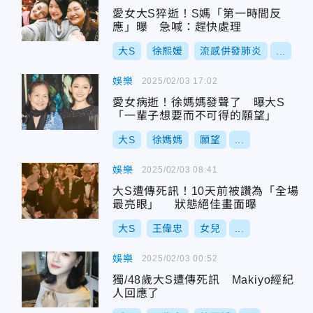
愛女大S猝逝！S媽「第一時間反
應」曝 急喊：趕快處理
大S
徐熙媛
流感併發肺炎
...
娛樂
2025/02/03 17:02
愛女病逝！徐媽媽發聲了 曝大S
「一輩子想要而不可得的願望」
大S
徐媽媽
願望
...
娛樂
2025/02/03 08:41
大S遭傳死訊！10天前被讚為「全場
最亮眼」 狀態絕佳畫面曝
大S
王偉忠
女兒
...
娛樂
2025/02/03 00:52
獨/48歲大S遭傳死訊 Makiyo經紀
人回應了