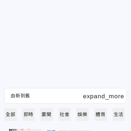
全部
即時
要聞
社會
娛樂
體育
生活