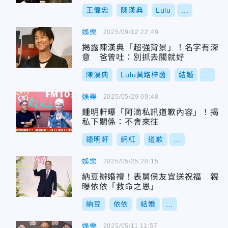
王偉忠
陳漢典
Lulu
...
娛樂
2025/09/12 22:49
揭露陳漢典「超強背景」！名字有深
意 爸曾吐：別抓去關就好
陳漢典
Lulu黃路梓茵
結婚
...
娛樂
2025/05/29 09:48
鍾明軒曝「阿滴私訊道歉內容」！揭
私下關係：不會來往
鍾明軒
網紅
道歉
...
娛樂
2025/05/25 20:15
納豆辦婚禮！表舅侯友宜送祝福 親
曝依依「救命之恩」
納豆
依依
結婚
...
娛樂
2025/05/11 11:57