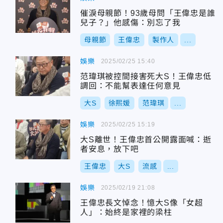
催淚母親節！93歲母問「王偉忠是誰
兒子？」他感傷：別忘了我
母親節
王偉忠
製作人
...
娛樂
2025/02/25 15:40
范瑋琪被控間接害死大S！王偉忠低
調回：不能幫表達任何意見
大S
徐熙媛
范瑋琪
...
娛樂
2025/02/25 15:19
大S離世！王偉忠首公開露面喊：逝
者安息，放下吧
王偉忠
大S
流感
...
娛樂
2025/02/19 21:08
王偉忠長文悼念！憶大S像「女超
人」：始終是家裡的梁柱