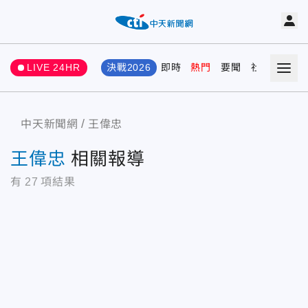
LIVE 24HR
決戰2026
即時
熱門
要聞
社會
娛樂
中天新聞網
王偉忠
王偉忠
相關報導
有
27
項結果