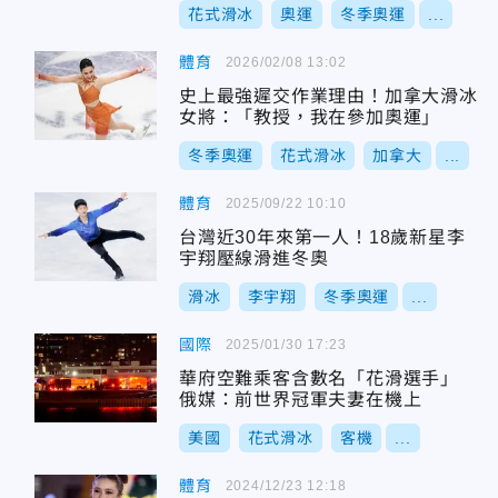
花式滑冰
奧運
冬季奧運
...
體育
2026/02/08 13:02
史上最強遲交作業理由！加拿大滑冰
女將：「教授，我在參加奧運」
冬季奧運
花式滑冰
加拿大
...
體育
2025/09/22 10:10
台灣近30年來第一人！18歲新星李
宇翔壓線滑進冬奧
滑冰
李宇翔
冬季奧運
...
國際
2025/01/30 17:23
華府空難乘客含數名「花滑選手」
俄媒：前世界冠軍夫妻在機上
美國
花式滑冰
客機
...
體育
2024/12/23 12:18