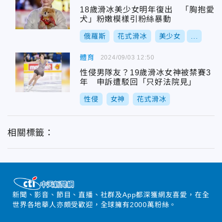
18歲滑冰美少女明年復出 「胸抱愛
犬」粉嫩模樣引粉絲暴動
俄羅斯
花式滑冰
美少女
...
體育
2024/09/03 12:50
性侵男隊友？19歲滑冰女神被禁賽3
年 申訴遭駁回「只好法院見」
性侵
女神
花式滑冰
相關標籤：
新聞、影音、節目、直播、社群及App都深獲網友喜愛，在全
世界各地華人亦頗受歡迎，全球擁有2000萬粉絲。