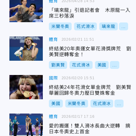
體育
2026/04/28 14:53
「璃來龍」引退記者會 木原龍一入
席三秒落淚
米蘭冬奧
花式滑冰
璃來龍
...
體育
2026/02/21 11:51
終結美20年奧運女單花滑獎牌荒 劉
美賢逆轉奪金！
劉美賢
花式滑冰
美國
...
國際
2026/02/20 15:51
終結美24年花滑女單金牌荒 劉美賢
華麗回歸冬奧力壓日雙姝奪金
美國
米蘭冬奧
花式滑冰
...
體育
2026/02/17 17:16
愛的搬運！雙人滑冰長曲大逆轉 摘
日本冬奧史上首金