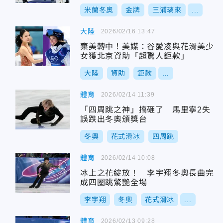
米蘭冬奧
金牌
三浦璃來
...
大陸
2026/02/16 13:47
棄美轉中！美媒：谷愛凌與花滑美少
女獲北京資助「超驚人鉅款」
大陸
資助
鉅款
...
體育
2026/02/14 11:39
「四周跳之神」搞砸了 馬里寧2失
誤跌出冬奧頒獎台
冬奧
花式滑冰
四周跳
體育
2026/02/14 10:08
冰上之花綻放！ 李宇翔冬奧長曲完
成四圈跳驚艷全場
李宇翔
冬奧
花式滑冰
...
體育
2026/02/13 09:28