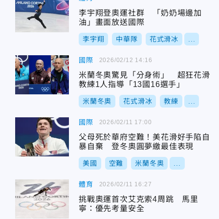
李宇翔登奧運社群 「奶奶場邊加
油」畫面放送國際
李宇翔
中華隊
花式滑冰
...
國際
2026/02/12 14:16
米蘭冬奧驚見「分身術」 超狂花滑
教練1人指導「13國16選手」
米蘭冬奧
花式滑冰
教練
...
國際
2026/02/11 17:00
父母死於華府空難！美花滑好手陷自
暴自棄 登冬奧圓夢繳最佳表現
美國
空難
米蘭冬奧
...
體育
2026/02/11 16:27
挑戰奧運首次艾克索4周跳 馬里
寧：優先考量安全