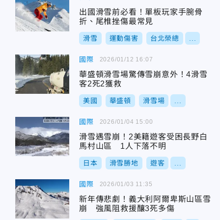
出國滑雪前必看！單板玩家手腕骨
折、尾椎挫傷最常見
滑雪
運動傷害
台北榮總
...
國際
2026/01/12 16:07
華盛頓滑雪場驚傳雪崩意外！4滑雪
客2死2獲救
美國
華盛頓
滑雪場
...
國際
2026/01/04 15:00
滑雪遇雪崩！2美籍遊客受困長野白
馬村山區 1人下落不明
日本
滑雪勝地
遊客
...
國際
2026/01/03 11:35
新年傳悲劇！義大利阿爾卑斯山區雪
崩 強風阻救援釀3死多傷