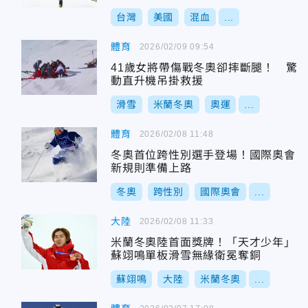
台灣
美國
混血
...
體育
2026/02/09 09:54
41歲女將帶傷戰冬奧卻摔斷腿！ 驚
動直升機吊掛救援
滑雪
米蘭冬奧
奧運
...
體育
2026/02/08 11:48
冬奧首位跨性別選手登場！國際奧會
新規則準備上路
冬奧
跨性別
國際奧會
...
大陸
2026/02/08 11:33
米蘭冬奧陸首面獎牌！「天才少年」
蘇翊鳴單板滑雪無緣衛冕奪銅
蘇翊鳴
大陸
米蘭冬奧
...