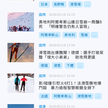
日本
長野縣
滑雪場
...
國際
2026/01/18 14:23
奧地利阿爾卑斯山連日雪崩一周釀8
死 「明確警告仍有人冒險」
阿爾卑斯山
奧地利
雪崩
...
國際
2026/01/18 13:59
滑雪跳台爆醜聞！德媒：選手打玻尿
酸「增大小弟弟」 助攻飛更遠
德國
滑雪
下體
...
國際
2026/01/17 10:04
影/碰撞引怒火6打1！法滑雪勝地爆
鬥毆 暴力過程智慧眼鏡全錄下
法國
阿爾卑斯山
滑雪勝地
...
健康
2026/01/13 10:21