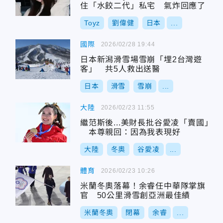
住「水餃二代」私宅 氣炸回應了
Toyz
劉偉健
日本
...
國際
2026/02/28 19:44
日本新潟滑雪場雪崩「埋2台灣遊
客」 共5人救出送醫
日本
滑雪
雪崩
...
大陸
2026/02/23 11:55
繼范斯後...美財長批谷愛凌「賣國」
本尊親回：因為我表現好
大陸
冬奧
谷愛凌
...
體育
2026/02/23 10:26
米蘭冬奧落幕！余睿任中華隊掌旗
官 50公里滑雪創亞洲最佳績
米蘭冬奧
閉幕
余睿
...