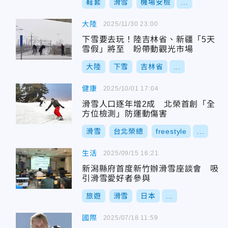
鞋套
滑雪
機場安檢
...
大陸
2025/11/30 23:00
下雪要去玩！陸吉林省、新疆「5天
雪假」將至 盼帶動觀光市場
大陸
下雪
吉林省
...
健康
2025/10/01 17:04
滑雪人口逐年增2成 北榮首創「全
方位檢測」防運動傷害
滑雪
台北榮總
freestyle
...
生活
2025/09/15 16:21
新潟縣府首度新竹辦滑雪座談會 吸
引滑雪愛好者參與
旅遊
滑雪
日本
...
國際
2025/07/18 11:59