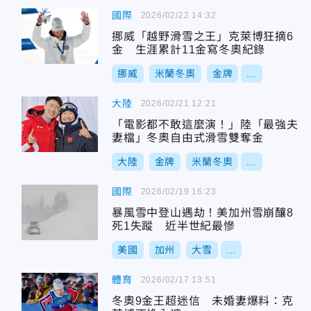
國際
2026/02/22 14:32
挪威「越野滑雪之王」克萊博狂摘6
金 生涯累計11金寫冬奧紀錄
挪威
米蘭冬奧
金牌
...
大陸
2026/02/21 12:21
「電影都不敢這麼演！」陸「最強夫
妻檔」冬奧自由式滑雪雙奪金
大陸
金牌
米蘭冬奧
...
國際
2026/02/19 16:23
暴風雪中登山遇劫！美加州雪崩釀8
死1失蹤 近半世紀最慘
美國
加州
大雪
...
體育
2026/02/17 13:51
冬奧9金王超迷信 未婚妻爆料：克