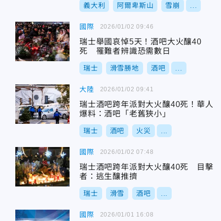
義大利
阿爾卑斯山
雪崩
...
國際
2026/01/02 09:46
瑞士舉國哀悼5天！酒吧大火釀40
死 罹難者辨識恐需數日
瑞士
滑雪勝地
酒吧
...
大陸
2026/01/02 09:41
瑞士酒吧跨年派對大火釀40死！華人
爆料：酒吧「老舊狹小」
瑞士
酒吧
火災
...
國際
2026/01/02 07:48
瑞士酒吧跨年派對大火釀40死 目擊
者：逃生釀推擠
瑞士
滑雪
酒吧
...
國際
2026/01/01 16:08