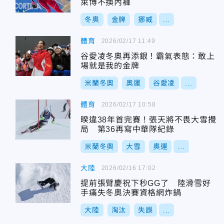
萊博不換內褲
冬奧
金牌
挪威
...
體育
2026/02/17 11:49
谷愛凌冬奧再添銀！霸氣表態：敢上
場就是我的金牌
米蘭冬奧
奧運
谷愛凌
...
體育
2026/02/17 10:58
暌違38年首完賽！張天將不畏大雪攪
局 第36再寫中華隊紀錄
米蘭冬奧
大雪
奧運
...
大陸
2026/02/16 17:02
提前張臂慶祝下秒GG了 陸滑雪好
手痛失冬奧決賽資格網炸鍋
大陸
淘汰
失誤
...