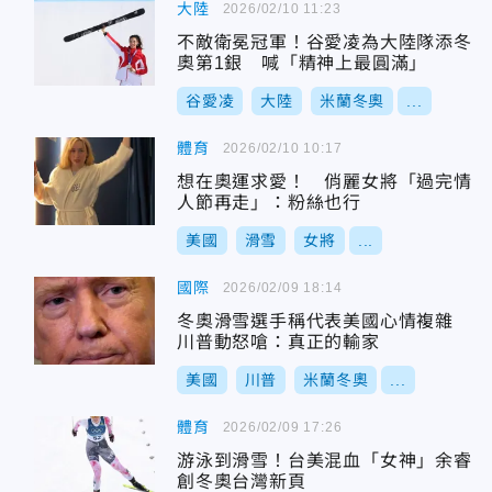
大陸
2026/02/10 11:23
不敵衛冕冠軍！谷愛凌為大陸隊添冬
奧第1銀 喊「精神上最圓滿」
谷愛凌
大陸
米蘭冬奧
...
體育
2026/02/10 10:17
想在奧運求愛！ 俏麗女將「過完情
人節再走」：粉絲也行
美國
滑雪
女將
...
國際
2026/02/09 18:14
冬奧滑雪選手稱代表美國心情複雜
川普動怒嗆：真正的輸家
美國
川普
米蘭冬奧
...
體育
2026/02/09 17:26
游泳到滑雪！台美混血「女神」余睿
創冬奧台灣新頁