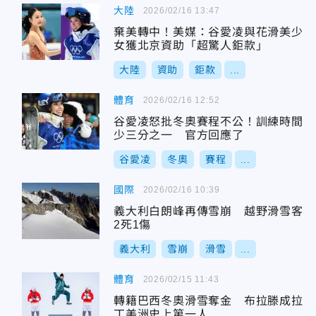
大陸
2026/02/16 13:47
棄美轉中！美媒：谷愛凌與花滑美少
女獲北京資助「超驚人鉅款」
大陸
資助
鉅款
...
體育
2026/02/16 12:52
谷愛凌怒批冬奧賽程不公！訓練時間
少三分之一 官方回應了
谷愛凌
冬奧
賽程
...
國際
2026/02/16 10:39
義大利白朗峰再傳雪崩 越野滑雪客
2死1傷
義大利
雪崩
滑雪
...
體育
2026/02/15 11:43
轉籍巴西冬奧滑雪奪金 布拉滕成拉
丁美洲史上第一人