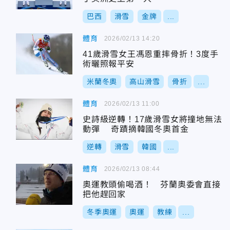
巴西
滑雪
金牌
...
體育
2026/02/13 14:20
41歲滑雪女王馮恩重摔骨折！3度手
術曬照報平安
米蘭冬奧
高山滑雪
骨折
...
體育
2026/02/13 11:00
史詩級逆轉！17歲滑雪女將撞地無法
動彈 奇蹟摘韓國冬奧首金
逆轉
滑雪
韓國
...
體育
2026/02/13 08:44
奧運教頭偷喝酒！ 芬蘭奧委會直接
把他趕回家
冬季奧運
奧運
教練
...