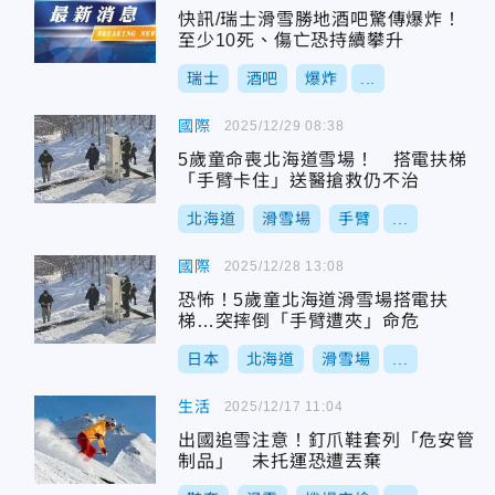
快訊/瑞士滑雪勝地酒吧驚傳爆炸！
至少10死、傷亡恐持續攀升
瑞士
酒吧
爆炸
...
國際
2025/12/29 08:38
5歲童命喪北海道雪場！ 搭電扶梯
「手臂卡住」送醫搶救仍不治
北海道
滑雪場
手臂
...
國際
2025/12/28 13:08
恐怖！5歲童北海道滑雪場搭電扶
梯…突摔倒「手臂遭夾」命危
日本
北海道
滑雪場
...
生活
2025/12/17 11:04
出國追雪注意！釘爪鞋套列「危安管
制品」 未托運恐遭丟棄