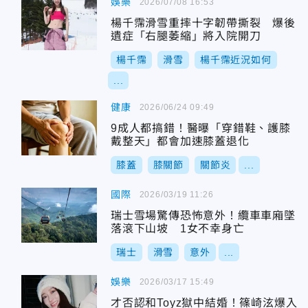
娛樂
2026/07/08 16:53
楊千霈滑雪重摔十字韌帶撕裂 爆後
遺症「右腿萎縮」將入院開刀
楊千霈
滑雪
楊千霈近況如何
...
健康
2026/06/24 09:49
9成人都搞錯！醫曝「穿錯鞋、護膝
戴整天」都會加速膝蓋退化
膝蓋
膝關節
關節炎
...
國際
2026/03/19 11:26
瑞士雪場驚傳恐怖意外！纜車車廂墜
落滾下山坡 1女不幸身亡
瑞士
滑雪
意外
...
娛樂
2026/03/17 15:49
才否認和Toyz獄中結婚！篠崎泫爆入