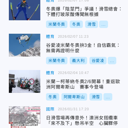
體育
2026/02/07 17:08
冬奧爆「陰莖門」爭議！滑雪總會：
下體打玻尿酸傳聞無根據
米蘭冬奧
冬奧
滑雪
...
體育
2026/02/07 11:23
谷愛凌米蘭冬奧拚3金！自信霸氣：
無需再證明什麼
米蘭冬奧
義大利
谷愛凌
...
體育
2026/02/04 10:47
米蘭－柯蒂納冬奧2/6開幕！重返歐
洲阿爾卑斯山 賽事今登場
冬奧
阿爾卑斯山
滑雪
...
國際
2026/01/31 17:20
日滑雪場再傳意外！澳洲女搭纜車
「來不及下」懸吊半空 心臟驟停