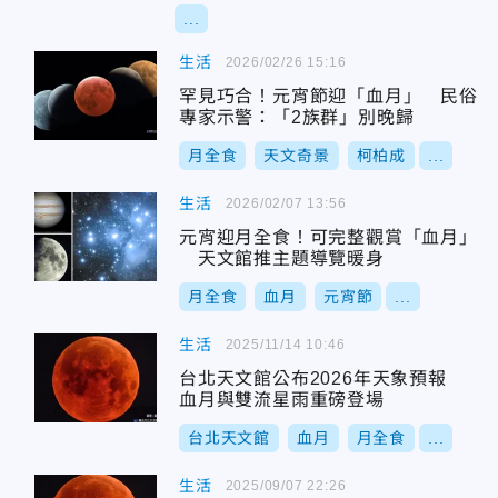
...
生活
2026/02/26 15:16
罕見巧合！元宵節迎「血月」 民俗
專家示警：「2族群」別晚歸
月全食
天文奇景
柯柏成
...
生活
2026/02/07 13:56
元宵迎月全食！可完整觀賞「血月」
天文館推主題導覽暖身
月全食
血月
元宵節
...
生活
2025/11/14 10:46
台北天文館公布2026年天象預報
血月與雙流星雨重磅登場
台北天文館
血月
月全食
...
生活
2025/09/07 22:26