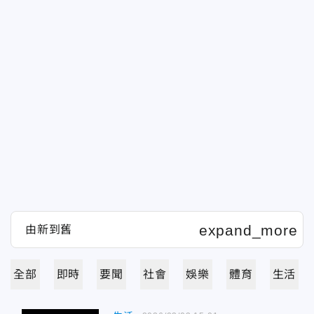
全部
即時
要聞
社會
娛樂
體育
生活