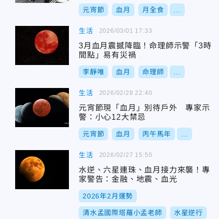
元宵節
血月
月全食
...
生活
2026/03/01 17:33
3月血月震撼降臨！命理師示警「3時
間點」易有災禍
李靜唯
血月
命理師
...
生活
2026/02/28 22:40
元宵節現「血月」別待戶外 專家示
警：小心12大禁忌
元宵節
血月
丙午馬年
...
生活
2026/02/27 15:50
水逆、六星連珠、血月接力來襲！專
家警告：金融、地震、血光
2026年2月運勢
清水孟國際塔羅小孟老師
水星逆行