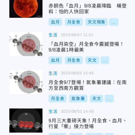
赤銅色「血月」9/8凌晨降臨 楊登
嵙：怕的人快回家
血月
月全食
天文現象
...
生活
2025/09/07 11:51
「血月染空」月全食今震撼登場！
9/8凌晨1時最美
血月
月全食
天文
...
生活
2025/09/02 15:45
月全食9/7登場！氣象署建議：在南
方至西南方觀賞
月全食
氣象署
天文
...
生活
2025/08/31 14:40
9月三大重磅天象！月全食、血月、
行星「衝」接力登場