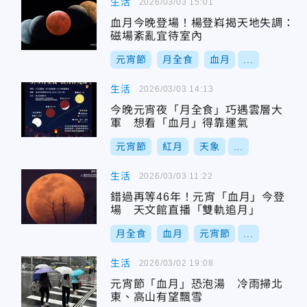
生活
2026/03/03 15:01
血月今晚登場！楊登嵙揭天地失調：
磁場紊亂宜待室內
元宵節
月全食
血月
...
生活
2026/03/03 14:13
今晚元宵夜「月全食」巧遇雲層大
軍 想看「血月」得靠運氣
元宵節
紅月
天象
...
生活
2026/03/03 11:22
錯過再等46年！元宵「血月」今登
場 天文館直播「雙軌追月」
月全食
血月
元宵節
...
生活
2026/03/02 19:08
元宵節「血月」恐泡湯 冷雨掃北
東、高山有望飄雪