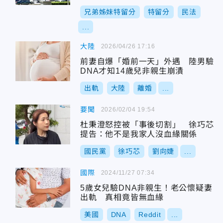
兄弟姊妹特留分
特留分
民法
...
大陸
2026/04/26 17:16
前妻自爆「婚前一天」外遇 陸男驗
DNA才知14歲兒非親生崩潰
出軌
大陸
離婚
...
要聞
2026/02/04 19:54
杜秉澄怒控被「事後切割」 徐巧芯
提告：他不是我家人沒血緣關係
國民黨
徐巧芯
劉向婕
...
國際
2024/11/27 07:34
5歲女兒驗DNA非親生！老公懷疑妻
出軌 真相竟皆無血緣
美國
DNA
Reddit
...