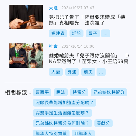
大陸
2024/10/27 07:47
竟把兒子告了！陸母要求變成「姨
媽」真相曝光 法院准了
福建省
訴訟
母子
...
社會
2024/10/14 16:00
離婚嗆前夫「兒子跟你沒關係」 D
NA果然對了！苗栗女、小王賠69萬
人妻
外遇
前夫
...
相關標籤：
曹西平
民法
特留分
兄弟姊妹特留分
照顧長輩能增加遺產分配嗎？
弱勢手足生活困難怎麼辦？
兄弟姊妹特留分為何刪除？
貢獻分
繼承人特別貢獻
非繼承人