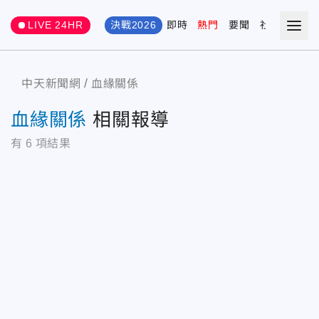
LIVE 24HR
決戰2026
即時
熱門
要聞
社會
娛樂
中天新聞網
血緣關係
血緣關係
相關報導
有
6
項結果