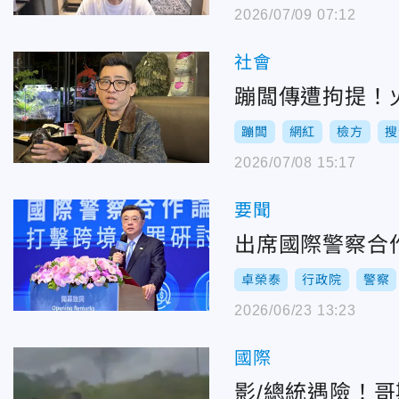
2026/07/09 07:12
社會
蹦闆傳遭拘提！
蹦闆
網紅
檢方
搜
2026/07/08 15:17
要聞
出席國際警察合
卓榮泰
行政院
警察
2026/06/23 13:23
國際
影/總統遇險！