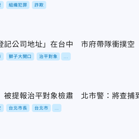
費
組織犯罪
詐欺
登記公司地址」在台中 市府帶隊衝撲空
市
獅子大開口
治平對象
...
」被提報治平對象檢肅 北市警：將查捕
安
台北市長
台北市
...