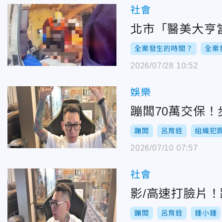
社會
北市「醫美大亨
全案發生的時間？
全案
2026/07/28 10:52
娛樂
蹦闆70萬交保
蹦闆
呂育銓
組織犯
2026/07/10 07:57
社會
影/高速打臉片
蹦闆
呂育銓
鍾小鍾