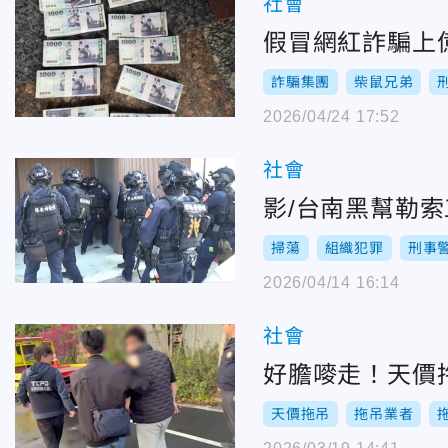
社會
假冒網紅詐騙上
詐騙集團
柴鼠兄弟
2026/04/24 17:52
社會
影/台南黑幫勒
掃蕩
組織犯罪
刑事
2026/04/14 16:14
社會
好膽嘜走！天價
天價拖吊
拖吊業者