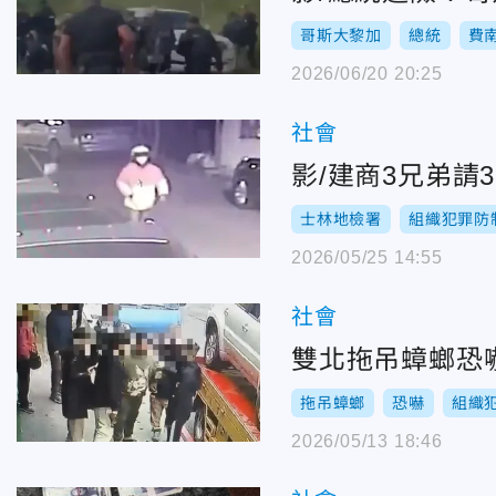
哥斯大黎加
總統
費
2026/06/20 20:25
社會
影/建商3兄弟請
士林地檢署
組織犯罪防
2026/05/25 14:55
社會
雙北拖吊蟑螂恐
拖吊蟑螂
恐嚇
組織
2026/05/13 18:46