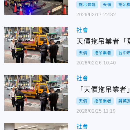
拖吊蟑螂
天價
拖吊
2026/03/17 22:32
社會
天價拖吊業者「
天價
拖吊業者
台中
2026/02/26 10:40
社會
「天價拖吊業者
天價
拖吊業者
蔣萬
2026/02/25 11:19
社會