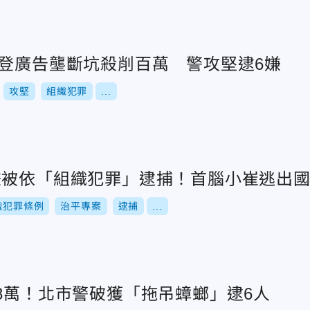
」登廣告壟斷坑殺削百萬 警攻堅逮6嫌
攻堅
組織犯罪
...
嫌被依「組織犯罪」逮捕！首腦小崔逃出
織犯罪條例
治平專案
逮捕
...
8萬！北市警破獲「拖吊蟑螂」逮6人