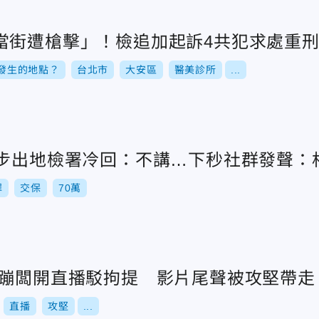
當街遭槍擊」！檢追加起訴4共犯求處重
發生的地點？
台北市
大安區
醫美診所
...
！步出地檢署冷回：不講…下秒社群發聲：
罪
交保
70萬
！蹦闆開直播駁拘提 影片尾聲被攻堅帶走
直播
攻堅
...