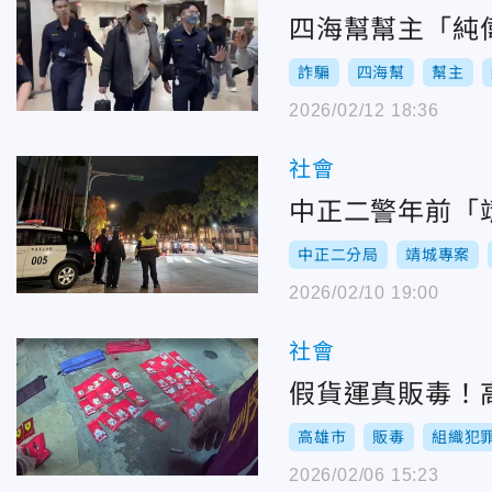
四海幫幫主「純
詐騙
四海幫
幫主
2026/02/12 18:36
社會
中正二警年前「
中正二分局
靖城專案
2026/02/10 19:00
社會
假貨運真販毒！
高雄市
販毒
組織犯
2026/02/06 15:23