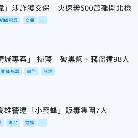
偉」涉詐獲交保 火速籌500萬離開北檢
組織犯罪
交保
...
靖城專案」 掃蕩 破黑幫、竊盜逮98人
組織犯罪
竊盜
賭場
高雄警逮「小蜜蜂」販毒集團7人
罪
毒品
逮捕
...