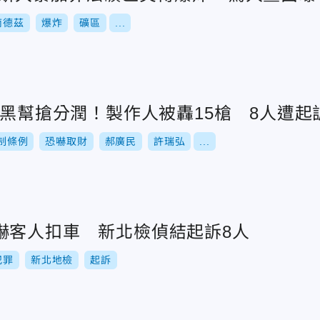
南德茲
爆炸
礦區
...
3黑幫搶分潤！製作人被轟15槍 8人遭起
制條例
恐嚇取財
郝廣民
許瑞弘
...
嚇客人扣車 新北檢偵結起訴8人
犯罪
新北地檢
起訴