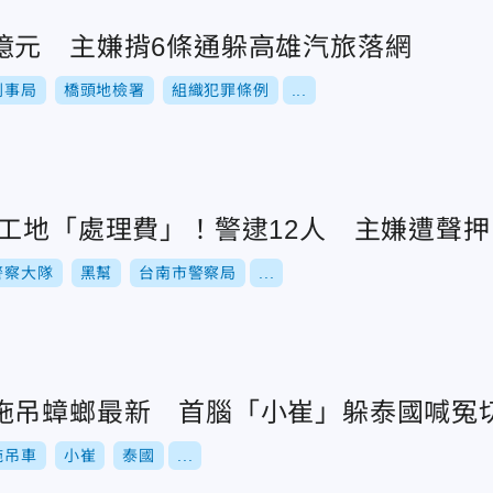
億元 主嫌揹6條通躲高雄汽旅落網
刑事局
橋頭地檢署
組織犯罪條例
...
索工地「處理費」！警逮12人 主嫌遭聲押
警察大隊
黑幫
台南市警察局
...
拖吊蟑螂最新 首腦「小崔」躲泰國喊冤
拖吊車
小崔
泰國
...