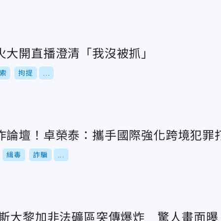
火大開直播澄清「我沒被抓」
索
拘提
...
作論壇！卓榮泰：攜手國際強化跨境犯罪
緝毒
詐騙
...
哥斯大黎加非法礦區突傳爆炸 驚人畫面曝