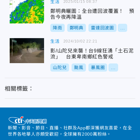
生活
2025/01/15 08:37
鄭明典曬圖：全台遭回波覆蓋！ 預
告今夜再降溫
降雨
鄭明典
雷達回波圖
...
生活
2024/10/02 22:21
影/山陀兒來襲！台9線狂湧「土石泥
流」 台東卑南鄉紅色警戒
山陀兒
颱風
暴風圈
...
相關標籤：
新聞、影音、節目、直播、社群及App都深獲網友喜愛，在全
世界各地華人亦頗受歡迎，全球擁有2000萬粉絲。