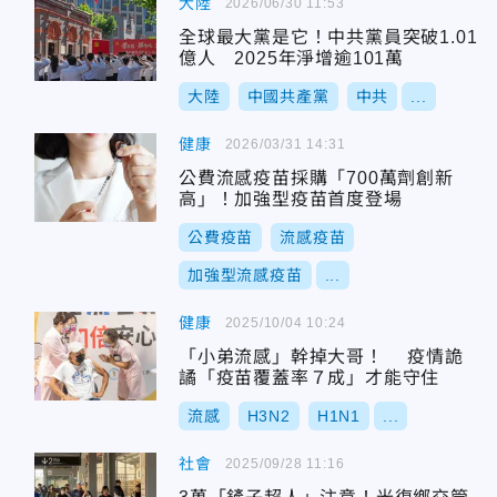
大陸
2026/06/30 11:53
全球最大黨是它！中共黨員突破1.01
億人 2025年淨增逾101萬
大陸
中國共產黨
中共
...
健康
2026/03/31 14:31
公費流感疫苗採購「700萬劑創新
高」！加強型疫苗首度登場
公費疫苗
流感疫苗
加強型流感疫苗
...
健康
2025/10/04 10:24
「小弟流感」幹掉大哥！ 疫情詭
譎「疫苗覆蓋率７成」才能守住
流感
H3N2
H1N1
...
社會
2025/09/28 11:16