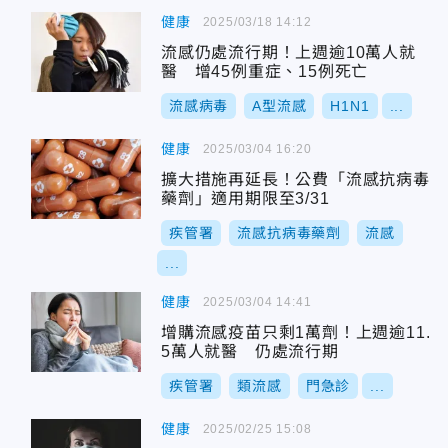
健康
2025/03/18 14:12
流感仍處流行期！上週逾10萬人就
醫 增45例重症、15例死亡
流感病毒
A型流感
H1N1
...
健康
2025/03/04 16:20
擴大措施再延長！公費「流感抗病毒
藥劑」適用期限至3/31
疾管署
流感抗病毒藥劑
流感
...
健康
2025/03/04 14:41
增購流感疫苗只剩1萬劑！上週逾11.
5萬人就醫 仍處流行期
疾管署
類流感
門急診
...
健康
2025/02/25 15:08