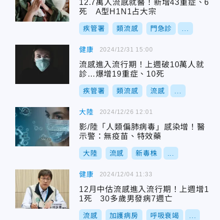
12.7萬人流感就醫！新增43重症、6
死 A型H1N1占大宗
疾管署
類流感
門急診
...
健康
2024/12/31 15:00
流感進入流行期！上週破10萬人就
診…爆增19重症、10死
疾管署
類流感
流感
...
大陸
2024/12/26 12:01
影/陸「人類偏肺病毒」感染增！醫
示警：無疫苗、特效藥
大陸
流感
新毒株
...
健康
2024/12/04 11:33
12月中估流感進入流行期！上週增1
1死 30多歲男發病7週亡
流感
加護病房
呼吸衰竭
...