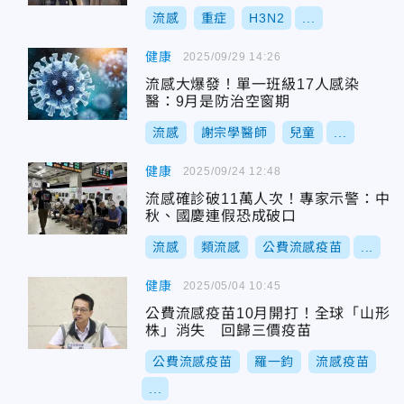
流感
重症
H3N2
...
健康
2025/09/29 14:26
流感大爆發！單一班級17人感染
醫：9月是防治空窗期
流感
謝宗學醫師
兒童
...
健康
2025/09/24 12:48
流感確診破11萬人次！專家示警：中
秋、國慶連假恐成破口
流感
類流感
公費流感疫苗
...
健康
2025/05/04 10:45
公費流感疫苗10月開打！全球「山形
株」消失 回歸三價疫苗
公費流感疫苗
羅一鈞
流感疫苗
...