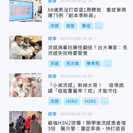
健康
2025/10/28 12:38
68歲男沒打疫苗1周驟逝 重症單周
爆75例「創本季新高」
流感
疫苗
重症
...
健康
2025/10/08 15:36
流感病毒抗藥性翻倍？台大專家：克
流感失效時要警覺
流感
克流感
陳秀熙
...
健康
2025/10/04 10:24
「小弟流感」幹掉大哥！ 疫情詭
譎「疫苗覆蓋率７成」才能守住
流感
H3N2
H1N1
...
健康
2025/09/30 11:18
最強H3N2逆襲！開學後流感患者增
3倍 醫示警：重症率高、快打疫苗