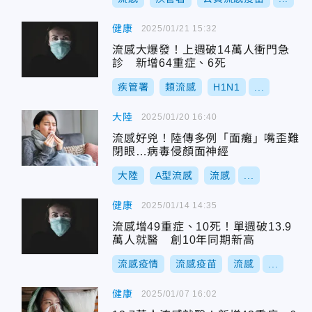
健康
2025/01/21 15:32
流感大爆發！上週破14萬人衝門急
診 新增64重症、6死
疾管署
類流感
H1N1
...
大陸
2025/01/20 16:40
流感好兇！陸傳多例「面癱」嘴歪難
閉眼…病毒侵顏面神經
大陸
A型流感
流感
...
健康
2025/01/14 14:35
流感增49重症、10死！單週破13.9
萬人就醫 創10年同期新高
流感疫情
流感疫苗
流感
...
健康
2025/01/07 16:02