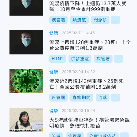
流感疫情下降！上週仍13.7萬人就
醫 10月至今累計999例重症
疾管署
類流感
門急診
...
健康
2025/02/11 14:45
流感上週增128例重症、28死亡！全
台公費疫苗只剩1.3萬劑
H1N1
併發重症
疾管署
...
健康
2025/02/04 14:32
流感近2週增142例重症、25例死
亡！全國公費疫苗剩16.2萬劑
疾管署
春節期間
流感
...
健康
2025/02/03 16:04
大S流感併肺炎猝逝！疾管署緊急說
明疫情 急催快打疫苗
流感
疾管署
公費流感疫苗
...