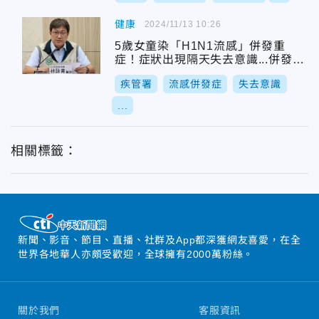
健康
2024/11/13 10:26
5歲女童染「H1N1流感」併發重
症！症狀出現隔天失去意識...併發腦
炎進ICU
疾管署
流感併發症
失去意識
...
相關標籤：
新聞、影音、節目、直播、社群及App都深獲網友喜愛，在全
世界各地華人亦頗受歡迎，全球擁有2000萬粉絲。
關於我們
客服資訊