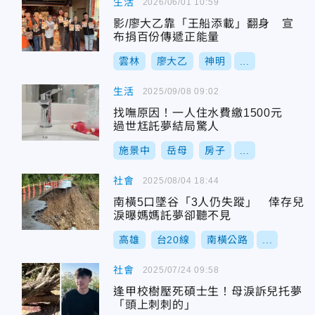
生活
2026/06/01 10:59
影/廖大乙靠「王船添載」翻身 宣
布捐百份傳遞正能量
雲林
廖大乙
神明
...
生活
2025/09/08 09:02
找嘸原因！一人住水費繳1500元
過世尪託夢結局驚人
施景中
岳母
房子
...
社會
2025/08/04 18:44
南橫5口墜谷「3人仍失蹤」 倖存兒
淚曝媽媽託夢卻聽不見
高雄
台20線
南橫公路
...
社會
2025/07/24 09:58
逢甲校樹壓死碩士生！母淚訴兒托夢
「頭上刺刺的」