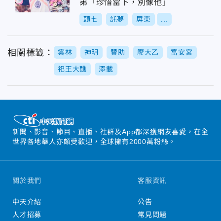
弟「珍惜當下，別像他」
頭七
託夢
屏東
...
相關標籤：
雲林
神明
贊助
廖大乙
富安宮
祀王大醮
添載
新聞、影音、節目、直播、社群及App都深獲網友喜愛，在全
世界各地華人亦頗受歡迎，全球擁有2000萬粉絲。
關於我們
客服資訊
中天介紹
公告
人才招募
常見問題