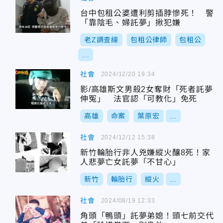
台中包租公婆遭利剪插脖慘死！ 警
「靠陰毛、婦託夢」揪犯嫌
老Z調查線
包租公律師
包租公
...
社會
2024/12/20 19:34
影/高雄斯文男殺2女奪財「死者託夢
伸冤」 法官認「可教化」免死
高雄
命案
葉原宏
...
社會
2024/12/12 15:38
新竹輪胎行非人兇嫌縱火釀8死！家
人悲夢亡女託夢「不甘心」
新竹
輪胎行
縱火
...
社會
2024/08/19 12:33
角頭「鴨頭」託夢弟媳！頭七前交代