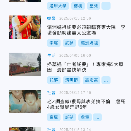
逢甲大學
榕樹
壓死
...
娛樂
2025/07/15 12:56
湄洲媽祖託夢必須親臨客家大院 李
㼈發願助建姜太公道場
李㼈
託夢
湄洲媽祖
生活
2025/04/05 16:00
掃墓遇「亡者託夢」！專家揭5大原
因 最好盡快解決
託夢
清明節
高宏寓
...
社會
2025/03/12 17:46
老Z調查線/狠母與表弟搞不倫 虐死
4歲女曝屍荒野6年
棄屍
託夢
虐童
...
社會
2025/01/15 13:24