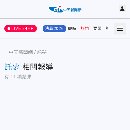
LIVE 24HR
決戰2026
即時
熱門
要聞
社會
娛樂
中天新聞網
託夢
託夢
相關報導
有
11
項結果