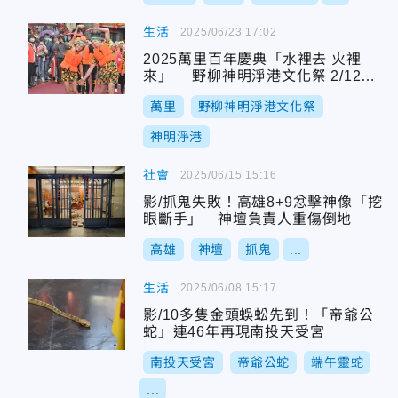
生活
2025/06/23 17:02
2025萬里百年慶典「水裡去 火裡
來」 野柳神明淨港文化祭 2/12登
場
萬里
野柳神明淨港文化祭
神明淨港
社會
2025/06/15 15:16
影/抓鬼失敗！高雄8+9忿擊神像「挖
眼斷手」 神壇負責人重傷倒地
高雄
神壇
抓鬼
...
生活
2025/06/08 15:17
影/10多隻金頭蜈蚣先到！「帝爺公
蛇」連46年再現南投天受宮
南投天受宮
帝爺公蛇
端午靈蛇
...