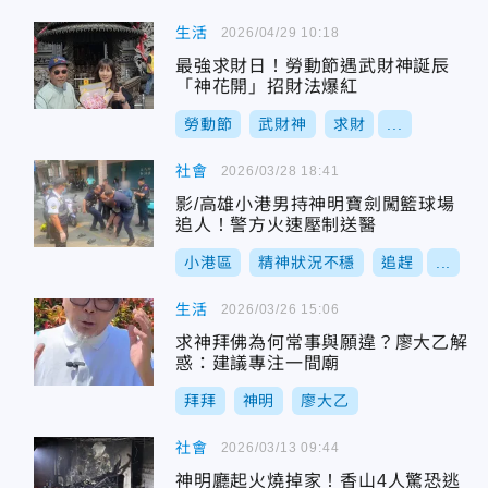
生活
2026/04/29 10:18
最強求財日！勞動節遇武財神誕辰
「神花開」招財法爆紅
勞動節
武財神
求財
...
社會
2026/03/28 18:41
影/高雄小港男持神明寶劍闖籃球場
追人！警方火速壓制送醫
小港區
精神狀況不穩
追趕
...
生活
2026/03/26 15:06
求神拜佛為何常事與願違？廖大乙解
惑：建議專注一間廟
拜拜
神明
廖大乙
社會
2026/03/13 09:44
神明廳起火燒掉家！香山4人驚恐逃