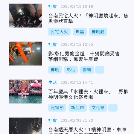
社會
2025/02/19 10:19
台南民宅大火！「神明廳燒起來」焦
黑慘狀直擊
民宅大火
焦黑
神明廳
社會
2025/02/18 12:25
影/彰化男偷金爐！十幾間廟受害
落網辯稱：籌妻生產費
神明
彰化
偷竊
...
生活
2025/02/12 14:41
百年慶典「水裡去、火裡來」 野柳
神明淨港文化祭登場
元宵節
新北市
文化祭
...
社會
2025/02/01 21:33
台南透天厝大火！1樓神明廳、車庫