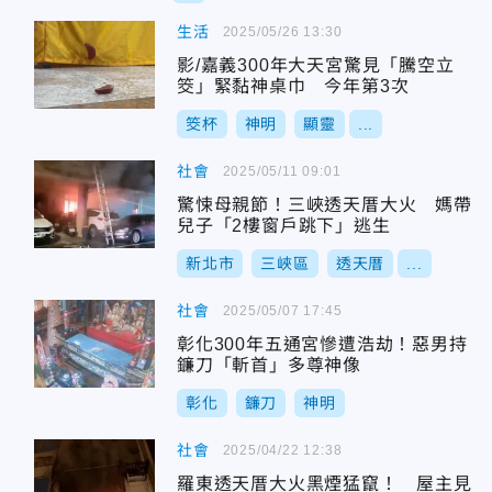
生活
2025/05/26 13:30
影/嘉義300年大天宮驚見「騰空立
筊」緊黏神桌巾 今年第3次
筊杯
神明
顯靈
...
社會
2025/05/11 09:01
驚悚母親節！三峽透天厝大火 媽帶
兒子「2樓窗戶跳下」逃生
新北市
三峽區
透天厝
...
社會
2025/05/07 17:45
彰化300年五通宮慘遭浩劫！惡男持
鐮刀「斬首」多尊神像
彰化
鐮刀
神明
社會
2025/04/22 12:38
羅東透天厝大火黑煙猛竄！ 屋主見