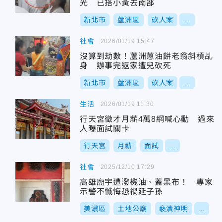
光 已搭小黃去南部
新北市
蘆洲區
砍人案
...
社會
2026/01/19 15:47
沒算到劫數！蘆洲蔥油餅老翁斜槓乩
身 辦事完返家遭兒砍死
新北市
蘆洲區
砍人案
...
生活
2026/01/19 11:30
行天宮徵才月薪4萬8網喊心動 過來
人曝面試關卡
行天宮
月薪
面試
...
社會
2025/12/10 17:29
高雄廟宇遭潑機油、蓋黑布！ 專家
示警不懺悔恐禍延子孫
美濃區
土地公廟
褻瀆神明
...