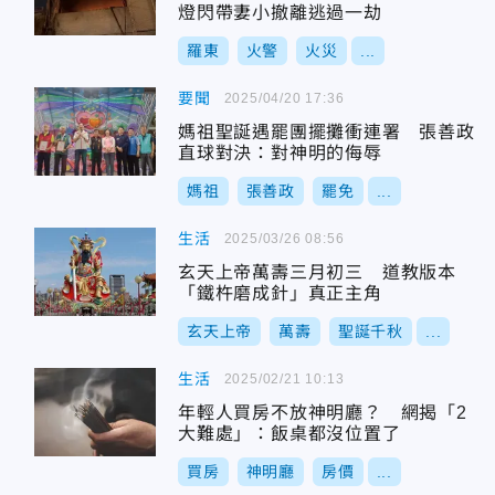
燈閃帶妻小撤離逃過一劫
羅東
火警
火災
...
要聞
2025/04/20 17:36
媽祖聖誕遇罷團擺攤衝連署 張善政
直球對決：對神明的侮辱
媽祖
張善政
罷免
...
生活
2025/03/26 08:56
玄天上帝萬壽三月初三 道教版本
「鐵杵磨成針」真正主角
玄天上帝
萬壽
聖誕千秋
...
生活
2025/02/21 10:13
年輕人買房不放神明廳？ 網揭「2
大難處」：飯桌都沒位置了
買房
神明廳
房價
...