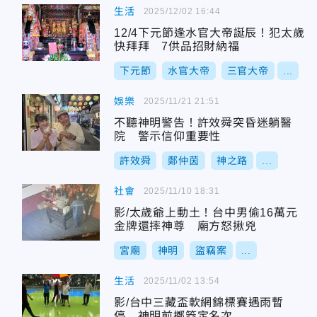
生活
2025/12/02 16:44
12/4下元節逢水官大帝誕辰！犯太歲
快拜拜 7供品招財納福
下元節
水官大帝
三官大帝
...
娛樂
2025/11/21 21:51
不聽神明警告！許效舜突昏迷躺醫
院 警示信仰重要性
許效舜
鄭仲茵
神之路
...
社會
2025/11/10 18:31
影/太歲爺上動土！台中男偷16萬元
金牌還摔神尊 廟方怒揪兇
宮廟
神明
盜竊案
...
生活
2025/11/02 13:54
影/台中三藏盃軟網錦標賽遇雨暫
停 神明前擲筊定名次