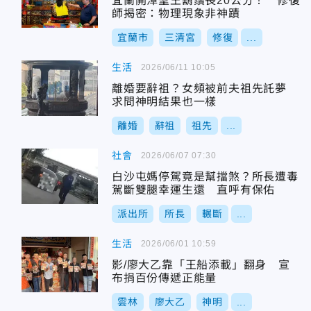
宜蘭開漳聖王鬍鬚長20公分！ 修復
師揭密：物理現象非神蹟
宜蘭市
三清宮
修復
...
生活
2026/06/11 10:05
離婚要辭祖？女頻被前夫祖先託夢
求問神明結果也一樣
離婚
辭祖
祖先
...
社會
2026/06/07 07:30
白沙屯媽停駕竟是幫擋煞？所長遭毒
駕斷雙腿幸運生還 直呼有保佑
派出所
所長
輾斷
...
生活
2026/06/01 10:59
影/廖大乙靠「王船添載」翻身 宣
布捐百份傳遞正能量
雲林
廖大乙
神明
...