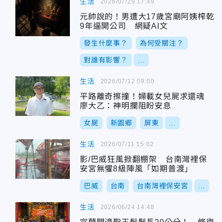
生活
2026/07/29 17:49
元帥說的！男遭大17歲宮廟阿姨榨乾
9年逼開公司 網疑AI文
發生什麼事？
為何受關注？
對誰有影響？
...
生活
2026/07/12 09:00
平路離奇擦撞！婦載女兒屍求還魂
廖大乙：神明攔阻盼安息
女屍
新園鄉
屏東
...
生活
2026/07/11 15:02
影/巴威狂風掀翻棚架 台南灣裡保
安宮無懼8級陣風「如期普渡」
巴威
台南
台南灣裡保安宮
...
生活
2026/06/24 14:48