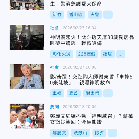
生 警消急護愛犬保命
新竹
香山區
火警
...
社會
2026/02/27 16:34
神明廳起火！北斗透天厝83歲獨居翁
睡夢中驚逃 輕微嗆傷
彰化火災
228連假
獨居
...
社會
2026/02/27 16:00
影/奇蹟！交趾陶大師謝東哲「車摔5
0米陡坡」 親曝神明救命
車禍
嘉義
謝東哲
...
要聞
2026/02/18 20:05
鄭麗文紅繩抖動「神明感召」？蔣萬
安微妙笑回：今馬熊讚
鄭麗文
法鼓山
除夕
...