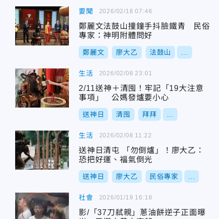
要聞
2026/02/18 07:46
鄭麗文法鼓山撞鐘手抖臉鐵青 民俗
專家：神明附體問好
鄭麗文
廖大乙
法鼓山
...
生活
2026/02/08 23:01
2/11送神＋清囤！牢記「19大注意
事項」 公媽發爐要小心
送神日
清囤
拜拜
...
生活
2026/02/08 11:22
送神日清屯 「勿倒爐」！廖大乙：
恐把好運、福氣倒光
送神日
廖大乙
民俗專家
...
社會
2026/01/19 16:18
影/「37刀弒親」蔥油餅逆子正面曝