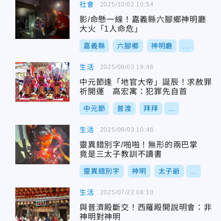
社會
2025/10/02 10:54
影/命懸一線！嘉義縣六腳鄉神明廳
大火「1人命危」
嘉義縣
六腳鄉
神明廳
...
生活
2025/09/03 19:46
中元節逢「地官大帝」誕辰！求赦罪
祈開運 高宏寓：犯罪先自首
中元節
普渡
拜拜
...
生活
2025/09/03 10:48
靈異錯別字/啪啪！無形的兩巴掌
竟是三太子教訓不讀書
靈異錯別字
神明
太子爺
...
生活
2025/07/22 08:10
與普濟殿斷交！西羅殿開說明會：非
神明對神明