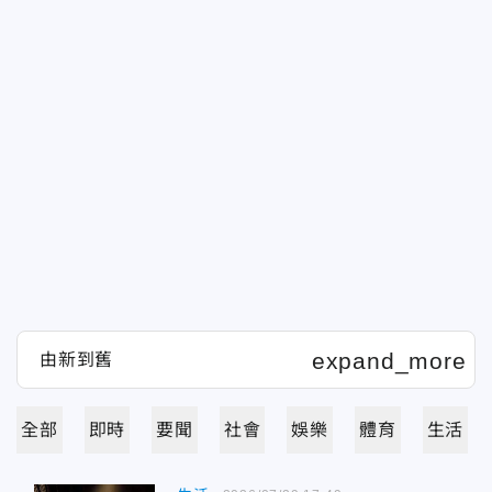
全部
即時
要聞
社會
娛樂
體育
生活