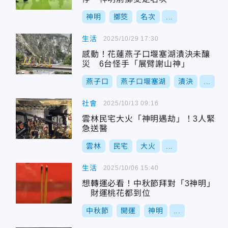
神明
擲筊
名次
...
生活
2025/10/29 17:30
感動！花蓮燕子口堰塞湖潰決未釀
災 6台怪手「展臂謝山神」
燕子口
燕子口堰塞湖
潰決
...
社會
2025/10/13 09:16
雲林民宅大火「神明遇劫」！3人緊
急送醫
雲林
民宅
大火
...
生活
2025/10/06 15:40
想轉運必看！中秋節拜對「3神明」
財運桃花都到位
中秋節
開運
神明
...