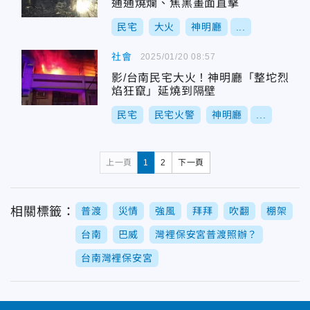
通通燒爛、焦黑畫面直擊
民宅
大火
神明廳
...
社會
2025/01/20 08:57
影/台南民宅大火！神明廳「整坨烈
焰狂竄」延燒到隔壁
民宅
民宅火警
神明廳
...
上一頁
1
2
下一頁
相關標籤：
普渡
災情
強風
拜拜
吹翻
棚架
台南
巴威
灣裡保安宮普渡照辦？
台南灣裡保安宮