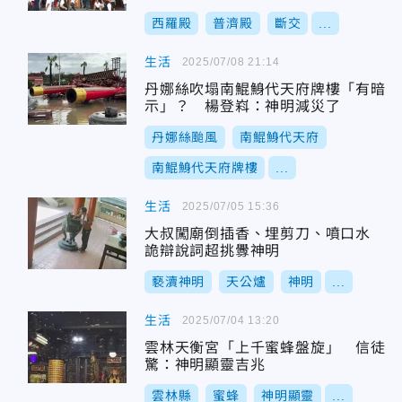
西羅殿
普濟殿
斷交
...
生活
2025/07/08 21:14
丹娜絲吹塌南鯤鯓代天府牌樓「有暗
示」？ 楊登嵙：神明減災了
丹娜絲颱風
南鯤鯓代天府
南鯤鯓代天府牌樓
...
生活
2025/07/05 15:36
大叔闖廟倒插香、埋剪刀、噴口水
詭辯說詞超挑釁神明
褻瀆神明
天公爐
神明
...
生活
2025/07/04 13:20
雲林天衡宮「上千蜜蜂盤旋」 信徒
驚：神明顯靈吉兆
雲林縣
蜜蜂
神明顯靈
...