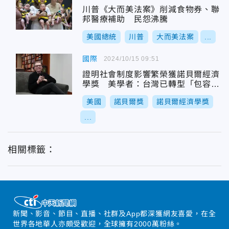
川普《大而美法案》削減食物券、聯
邦醫療補助 民怨沸騰
美國總統
川普
大而美法案
...
國際
2024/10/15 09:51
證明社會制度影響繁榮獲諾貝爾經濟
學獎 美學者：台灣已轉型「包容社
會」
美國
諾貝爾獎
諾貝爾經濟學獎
...
相關標籤：
新聞、影音、節目、直播、社群及App都深獲網友喜愛，在全
世界各地華人亦頗受歡迎，全球擁有2000萬粉絲。