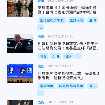
要聞
2026/04/06 08:26
諾貝爾獎得主發出油價引爆通膨預
警！台灣以國家資源築起物價防線
諾貝爾經濟學獎
諾貝爾獎
油價
...
國際
2026/03/25 20:31
川普伊朗政策逆轉前突現5.8億美元
石油期貨交易！克魯曼直呼「叛國」
川普
石油
期貨
...
國際
2025/10/13 19:07
諾貝爾經濟學獎得主出爐！美法加3
學者揭「創新促經濟成長」
諾貝爾獎
諾貝爾經濟學獎
得主
...
國際
2025/06/26 10:39