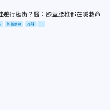
鞋遊行逛街？醫：膝蓋腰椎都在喊救命
路
膝蓋痠痛
拖鞋
...