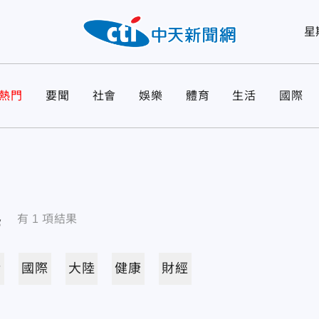
星
熱門
要聞
社會
娛樂
體育
生活
國際
導
有
1
項結果
活
國際
大陸
健康
財經