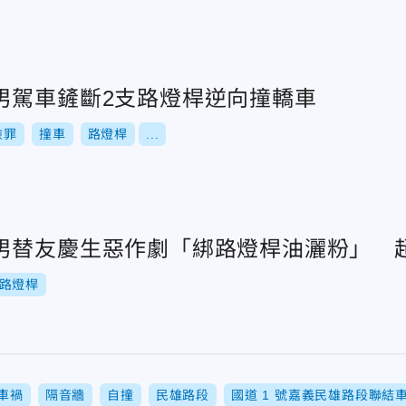
男駕車鏟斷2支路燈桿逆向撞轎車
險罪
撞車
路燈桿
...
男替友慶生惡作劇「綁路燈桿油灑粉」 
路燈桿
車禍
隔音牆
自撞
民雄路段
國道 1 號嘉義民雄路段聯