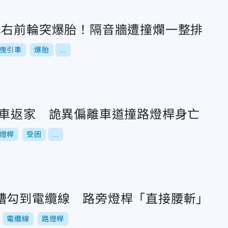
車右前輪突爆胎！隔音牆遭撞爛一整排
曳引車
爆胎
...
開車返家 詭異偏離車道撞路燈桿身亡
燈桿
受困
...
槽勾到電纜線 路旁燈桿「直接腰斬」
電纜線
路燈桿