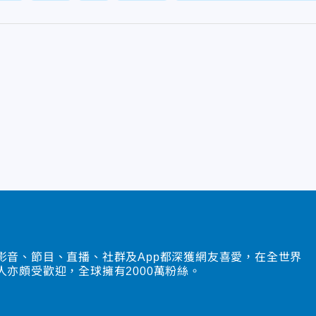
影音、節目、直播、社群及App都深獲網友喜愛，在全世界
人亦頗受歡迎，全球擁有2000萬粉絲。