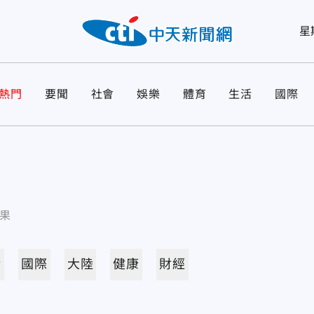
星
熱門
要聞
社會
娛樂
體育
生活
國際
果
活
國際
大陸
健康
財經