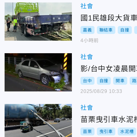
社會
國1民雄段大貨
嘉義
聯結車
自撞
4小時前
社會
影/台中女凌晨
台中
自撞
開車
路
2025/08/29 10:33
社會
苗栗曳引車水泥
苗栗
曳引車
水泥槽