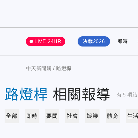
LIVE 24HR
決戰2026
即時
中天新聞網
路燈桿
路燈桿
相關報導
有
5
項結
全部
即時
要聞
社會
娛樂
體育
生