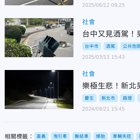
2025/06/12 09:25
社會
台中又見酒駕！
台中市
酒駕
公共危
2025/03/13 15:43
社會
樂極生悲！新北
慶生
新北市
路燈
2024/09/21 15:45
相關標籤：
嘉義
曳引車
聯結車
爆胎
車輛失控