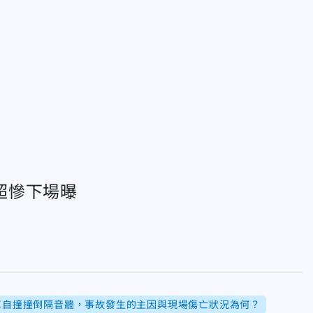
超慘下場曝
結車自撞撞倒隔音牆，事故發生的主因與現場傷亡狀況為何？