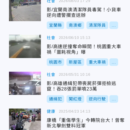
社會
2026/08/03 17:29
影/宜蘭南澳清潔隊員毒駕！小貨車
逆向遭警攔查送辦
宜蘭縣
南澳鄉
清潔隊員
...
社會
2026/06/10 15:13
影/高速逆撞奪命瞬間！桃園重大車
禍「噩耗視角」曝
桃園市
新屋區
重大車禍
...
社會
2026/05/31 10:16
影/高雄通緝犯帶喪屍菸彈拒檢逃
竄！吞28張罰單噴23萬
通緝犯
闖紅燈
逆向行駛
...
健康
2025/04/23 14:13
康橋「重傷學生」今轉院台大！曾奪
新北擊劍雙料冠軍