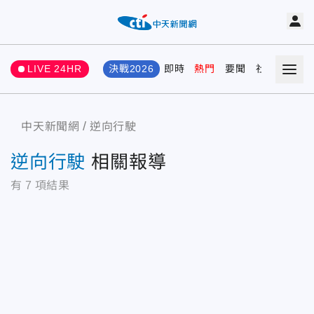
LIVE 24HR
決戰2026
即時
熱門
要聞
社會
娛樂
中天新聞網
逆向行駛
逆向行駛
相關報導
有
7
項結果