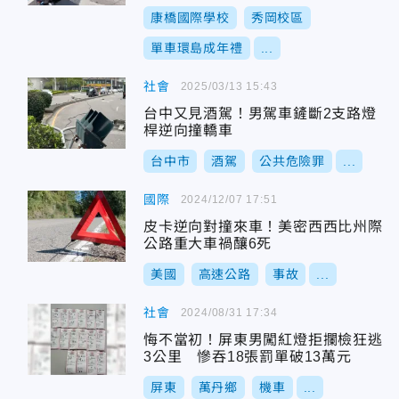
康橋國際學校
秀岡校區
單車環島成年禮
...
社會
2025/03/13 15:43
台中又見酒駕！男駕車鏟斷2支路燈
桿逆向撞轎車
台中市
酒駕
公共危險罪
...
國際
2024/12/07 17:51
皮卡逆向對撞來車！美密西西比州際
公路重大車禍釀6死
美國
高速公路
事故
...
社會
2024/08/31 17:34
悔不當初！屏東男闖紅燈拒攔檢狂逃
3公里 慘吞18張罰單破13萬元
屏東
萬丹鄉
機車
...