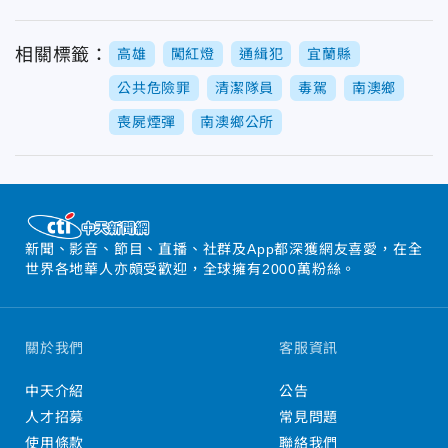
相關標籤：
高雄
闖紅燈
通緝犯
宜蘭縣
公共危險罪
清潔隊員
毒駕
南澳鄉
喪屍煙彈
南澳鄉公所
新聞、影音、節目、直播、社群及App都深獲網友喜愛，在全
世界各地華人亦頗受歡迎，全球擁有2000萬粉絲。
關於我們
客服資訊
中天介紹
公告
人才招募
常見問題
使用條款
聯絡我們