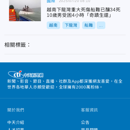
國際
2025/07/20 08:10
越南下龍灣重大死傷船難已釀34死
10歲男受困4小時「奇蹟生還」
越南
下龍灣
船難
...
相關標籤：
新聞、影音、節目、直播、社群及App都深獲網友喜愛，在全
世界各地華人亦頗受歡迎，全球擁有2000萬粉絲。
關於我們
客服資訊
中天介紹
公告