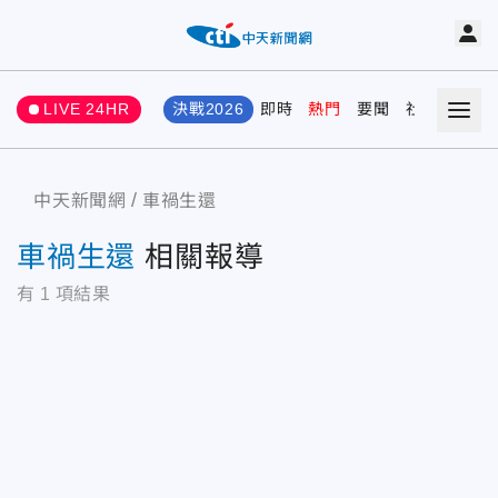
LIVE 24HR
決戰2026
即時
熱門
要聞
社會
娛樂
中天新聞網
車禍生還
車禍生還
相關報導
有
1
項結果