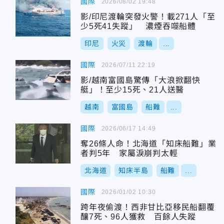
國際
2026/08/02 19:48
影/印尼渡輪突發火警！載271人「至
少5死41失蹤」 濃煙吞噬船體
印尼
火災
渡輪
...
國際
2026/07/11 22:19
影/越南富國島驚傳「大浪掀翻快
艇」！至少15死、21人送醫
越南
富國島
船難
...
國際
2026/06/17 14:49
奪26條人命！北海道「知床船難」業
者判5年 家屬淚崩判太輕
北海道
知床半島
船難
...
國際
2026/01/02 10:30
跨年夜偷渡！西非甘比亞移民船翻覆
釀7死、96人獲救 百餘人失蹤