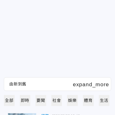
全部
即時
要聞
社會
娛樂
體育
生活