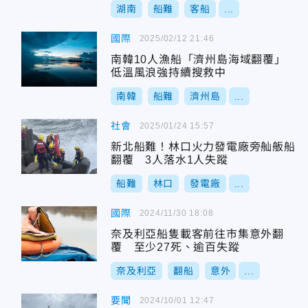
湖南
船難
客船
...
國際
2025/02/12 21:46
南韓10人漁船「濟州島海域翻覆」
低溫風浪強持續搜救中
南韓
船難
濟州島
...
社會
2025/01/24 15:57
新北船難！林口火力發電廠旁舢舨船
翻覆 3人落水1人失蹤
船難
林口
發電廠
...
國際
2024/11/30 18:08
奈及利亞船隻載客前往市集意外翻
覆 至少27死、逾百失蹤
奈及利亞
翻船
意外
...
要聞
2024/10/01 12:47