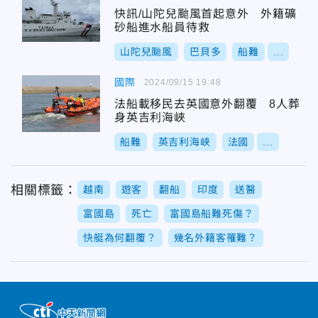
快訊/山陀兒颱風首起意外 外籍礦
砂船進水船員待救
山陀兒颱風
巴貝多
船難
...
國際
2024/09/15 19:48
法船載移民去英國意外翻覆 8人葬
身英吉利海峽
船難
英吉利海峽
法國
...
相關標籤：
越南
遊客
翻船
印度
送醫
富國島
死亡
富國島船難死傷？
快艇為何翻覆？
幾名外籍客罹難？