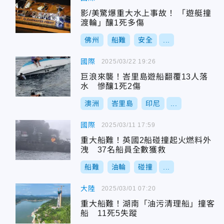
影/美驚爆重大水上事故！ 「遊艇撞
渡輪」釀1死多傷
佛州
船難
安全
...
國際
2025/03/22 19:26
巨浪來襲！峇里島遊船翻覆13人落
水 慘釀1死2傷
澳洲
峇里島
印尼
...
國際
2025/03/11 17:59
重大船難！英國2船碰撞起火燃料外
洩 37名船員全數獲救
船難
油輪
碰撞
...
大陸
2025/03/01 07:20
重大船難！湖南「油污清理船」撞客
船 11死5失蹤