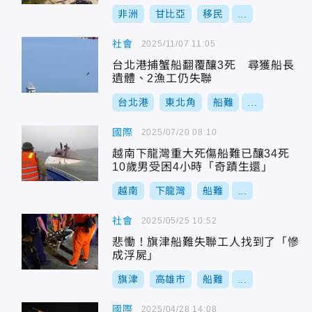
非洲
甘比亞
移民
...
社會
2025/11/07 11:05
台北港捕蟹船翻覆釀3死 尋獲船長
遺體、2漁工仍失聯
台北港
東北角
船難
...
國際
2025/07/20 08:10
越南下龍灣重大死傷船難已釀34死
10歲男受困4小時「奇蹟生還」
越南
下龍灣
船難
...
社會
2025/05/25 10:52
悲慟！旗津船難失聯工人找到了「慘
成浮屍」
旗津
高雄市
船難
...
國際
2025/04/28 14:08