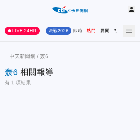
LIVE 24HR
決戰2026
即時
熱門
要聞
社會
娛樂
中天新聞網
轰6
轰6
相關報導
有
1
項結果