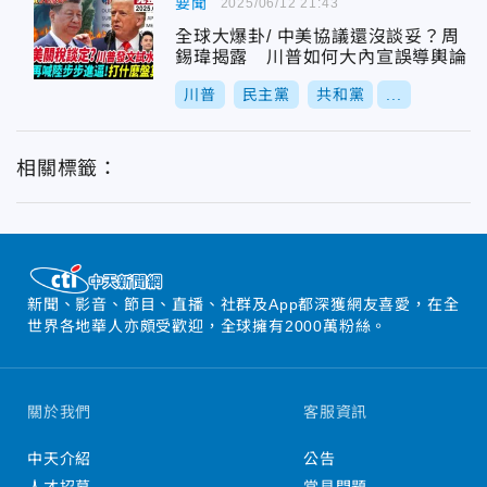
要聞
2025/06/12 21:43
全球大爆卦/ 中美協議還沒談妥？周
錫瑋揭露 川普如何大內宣誤導輿論
川普
民主黨
共和黨
...
相關標籤：
新聞、影音、節目、直播、社群及App都深獲網友喜愛，在全
世界各地華人亦頗受歡迎，全球擁有2000萬粉絲。
關於我們
客服資訊
中天介紹
公告